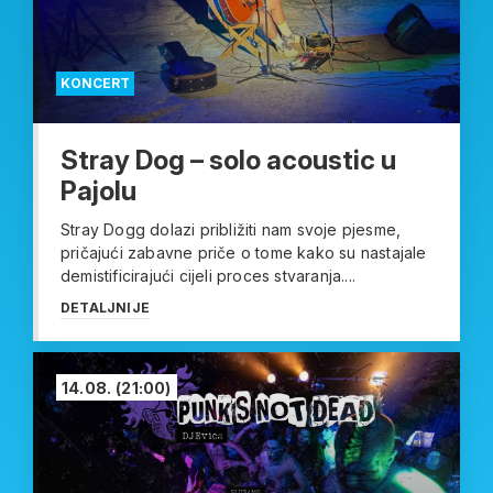
KONCERT
Stray Dog – solo acoustic u
Pajolu
Stray Dogg dolazi približiti nam svoje pjesme,
pričajući zabavne priče o tome kako su nastajale
demistificirajući cijeli proces stvaranja....
DETALJNIJE
14.08.
(21:00)