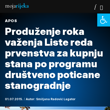
moja
rijeka
Open 
APOS
Produženje roka
važenja Liste reda
prvenstva za kupnju
stana po programu
društveno poticane
stanogradnje
01.07.2015.
Autor:
Smiljana Radović Lagator