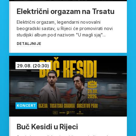
Električni orgazam na Trsatu
Električni orgazam, legendarni novovalni
beogradski sastav, u Rijeci će promovirati novi
studijski album pod nazivom "U magli sjaj"...
DETALJNIJE
29.08.
(20:30)
KONCERT
Buč Kesidi u Rijeci