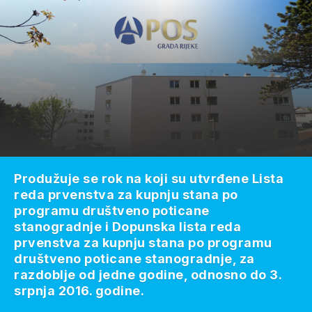
Produžuje se rok na koji su utvrđene Lista
reda prvenstva za kupnju stana po
programu društveno poticane
stanogradnje i Dopunska lista reda
prvenstva za kupnju stana po programu
društveno poticane stanogradnje, za
razdoblje od jedne godine, odnosno do 3.
srpnja 2016. godine.