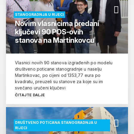
STANOGRADNJA U RIJECI
Novim vlasnicima predani
ključevi 90 POS-ovih
stanova na Martinkovcu
Vlasnici novih 90 stanova izgrađenih po modelu
društveno poticane stanogradnje u naselju
Martinkovac, po cijeni od 1353,77 eura po
kvadratu, preuzeli su stanove za koje su im
svečano uručeni ključevi
ČITAJTE DALJE
DRUŠTVENO POTICANA STANOGRADNJA U
RIJECI