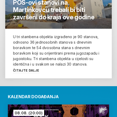
POS-ovi stanovi na
Martinkovcu trebali bi biti
završeni do kraja ove godine
U tri stambena objekta izgrađeno je 90 stanova,
odnosno 36 jednosobnih stanova s dnevnim
boravkom te 54 dvosobna stana s dnevnim
boravkom koji su orijentirani prema jugozapadu i
jugoistoku. Tri stambena objekta u cijelosti su
identična i u svakom se nalazi 30 stanova.
ČITAJTE DALJE
KALENDAR DOGAĐANJA
08.08.
(20:00)