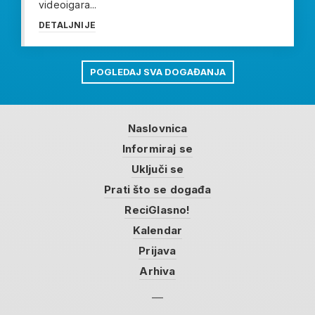
videoigara...
DETALJNIJE
POGLEDAJ SVA DOGAĐANJA
Naslovnica
Informiraj se
Uključi se
Prati što se događa
ReciGlasno!
Kalendar
Prijava
Arhiva