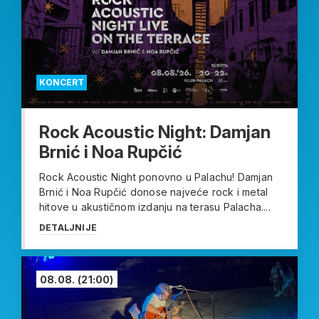
KONCERT
Rock Acoustic Night: Damjan
Brnić i Noa Rupčić
Rock Acoustic Night ponovno u Palachu! Damjan
Brnić i Noa Rupčić donose najveće rock i metal
hitove u akustičnom izdanju na terasu Palacha....
DETALJNIJE
08.08.
(21:00)