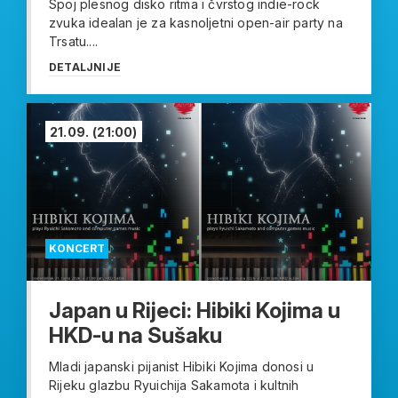
Spoj plesnog disko ritma i čvrstog indie-rock
zvuka idealan je za kasnoljetni open-air party na
Trsatu....
DETALJNIJE
21.09.
(21:00)
KONCERT
Japan u Rijeci: Hibiki Kojima u
HKD-u na Sušaku
Mladi japanski pijanist Hibiki Kojima donosi u
Rijeku glazbu Ryuichija Sakamota i kultnih