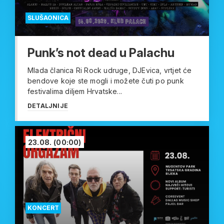
SLUŠAONICA
Punk’s not dead u Palachu
Mlada članica Ri Rock udruge, DJEvica, vrtjet će
bendove koje ste mogli i možete čuti po punk
festivalima diljem Hrvatske...
DETALJNIJE
23.08.
(00:00)
KONCERT