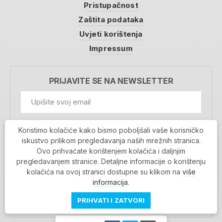
Pristupačnost
Zaštita podataka
Uvjeti korištenja
Impressum
PRIJAVITE SE NA NEWSLETTER
GDPR Information
Koristimo kolačiće kako bismo poboljšali vaše korisničko
Prihvaćam da se moji podaci spremaju u bazu
iskustvo prilikom pregledavanja naših mrežnih stranica.
podataka i koriste u svrhu slanja MojaRijeka
Ovo prihvaćate korištenjem kolačića i daljnjim
newslettera
pregledavanjem stranice. Detaljne informacije o korištenju
MOJARIJEKA NEWSLETTER
kolačića na ovoj stranici dostupne su klikom na
više
PRIJAVI SE
informacija
.
PRIHVATI I ZATVORI