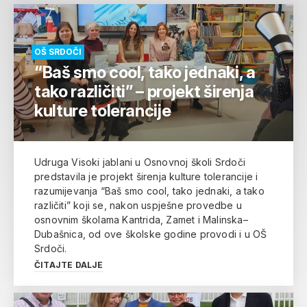
OŠ SRDOČI
“Baš smo cool, tako jednaki, a
tako različiti” – projekt širenja
kulture tolerancije
Udruga Visoki jablani u Osnovnoj školi Srdoči
predstavila je projekt širenja kulture tolerancije i
razumijevanja “Baš smo cool, tako jednaki, a tako
različiti” koji se, nakon uspješne provedbe u
osnovnim školama Kantrida, Zamet i Malinska–
Dubašnica, od ove školske godine provodi i u OŠ
Srdoči.
ČITAJTE DALJE