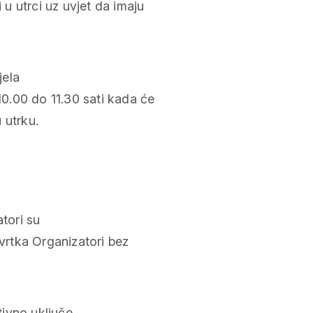
 u utrci uz uvjet da imaju
jela
0.00 do 11.30 sati kada će
 utrku.
atori su
tvrtka Organizatori bez
ivno uključe