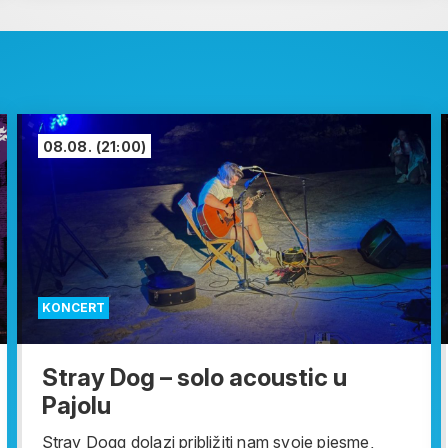
08.08.
(21:00)
KONCERT
Stray Dog – solo acoustic u
Pajolu
Stray Dogg dolazi približiti nam svoje pjesme,