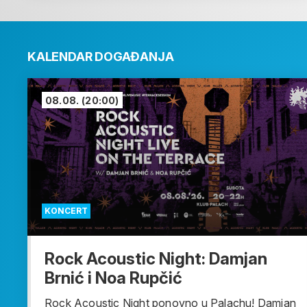
KALENDAR DOGAĐANJA
08.08.
(20:00)
KONCERT
Rock Acoustic Night: Damjan
Brnić i Noa Rupčić
Rock Acoustic Night ponovno u Palachu! Damjan