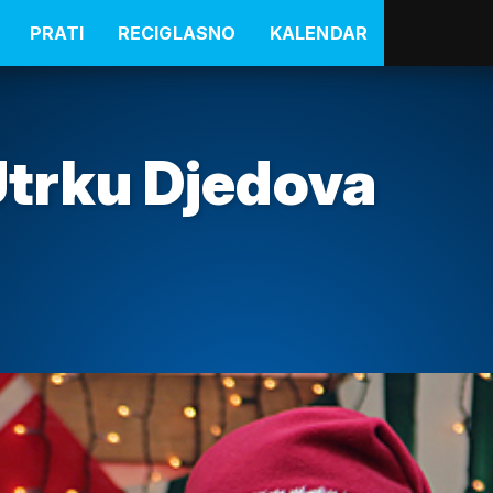
PRATI
RECIGLASNO
KALENDAR
 Utrku Djedova