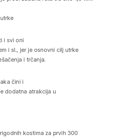
utrke
 i svi oni
i sl., jer je osnovni cilj utrke
šačenja i trčanja.
ka čini i
 je dodatna atrakcija u
prigodnih kostima za prvih 300