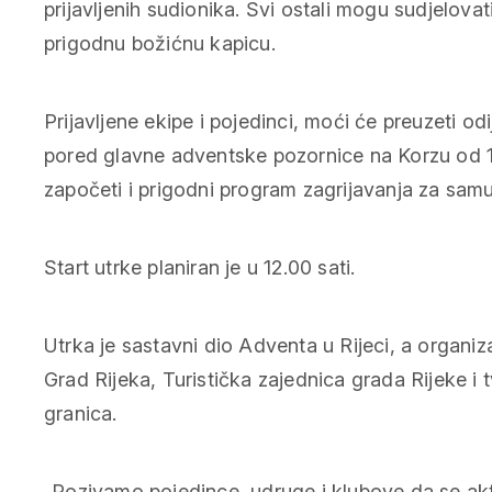
prijavljenih sudionika. Svi ostali mogu sudjelovati
prigodnu božićnu kapicu.
Prijavljene ekipe i pojedinci, moći će preuzeti odi
pored glavne adventske pozornice na Korzu od 1
započeti i prigodni program zagrijavanja za samu
Start utrke planiran je u 12.00 sati.
Utrka je sastavni dio Adventa u Rijeci, a organiz
Grad Rijeka, Turistička zajednica grada Rijeke i 
granica.
„Pozivamo pojedince, udruge i klubove da se akt