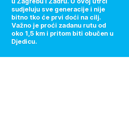
u Zagrebu i Zadru. U ovoj utrci
sudjeluju sve generacije i nije
bitno tko će prvi doći na cilj.
Važno je proći zadanu rutu od
oko 1,5 km i pritom biti obučen u
Djedicu.