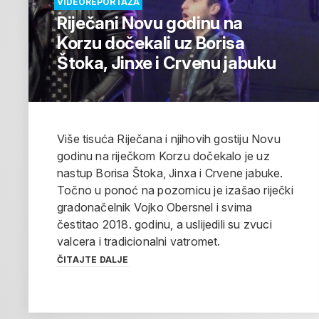
VIDEOREPORTAŽA
Riječani Novu godinu na
Korzu dočekali uz Borisa
Štoka, Jinxe i Crvenu jabuku
Više tisuća Riječana i njihovih gostiju Novu
godinu na riječkom Korzu dočekalo je uz
nastup Borisa Štoka, Jinxa i Crvene jabuke.
Točno u ponoć na pozornicu je izašao riječki
gradonačelnik Vojko Obersnel i svima
čestitao 2018. godinu, a uslijedili su zvuci
valcera i tradicionalni vatromet.
ČITAJTE DALJE