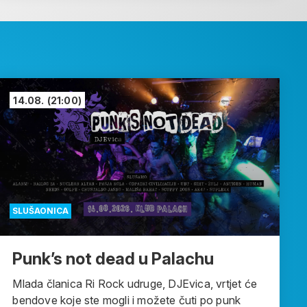
14.08.
(21:00)
SLUŠAONICA
Punk’s not dead u Palachu
Mlada članica Ri Rock udruge, DJEvica, vrtjet će
bendove koje ste mogli i možete čuti po punk