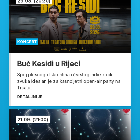
29.08.
(20:30)
KONCERT
Buč Kesidi u Rijeci
Spoj plesnog disko ritma i čvrstog indie-rock
zvuka idealan je za kasnoljetni open-air party na
Trsatu....
DETALJNIJE
21.09.
(21:00)