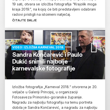
19 sati, otvara se izložba fotografija “Krajolik moga
kraja 2019.”, na kojoj će biti predstavljeni odabrani
radovi pristigli na istoimeni natječaj.
ČITAJTE DALJE
VIDEO: IZLOŽBA KARNEVAL 2018.
Sandra Končarević i Paulo
Dukić snimili najbolje
karnevalske fotografije
Izložba fotografija „Karneval 2018.“ otvorena je 20.
veljače u Galeriji Principij, u organizaciji
Fotosaveza Primorsko-goranske županije.
Nagradu za najbolju fotografiju na temu portreta
dobila je Sandra Končarević, a nagradu za najbolju