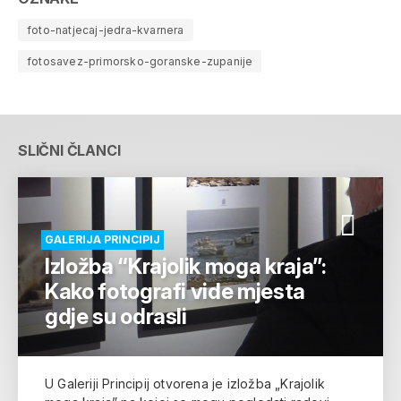
foto-natjecaj-jedra-kvarnera
fotosavez-primorsko-goranske-zupanije
SLIČNI ČLANCI
GALERIJA PRINCIPIJ
Izložba “Krajolik moga kraja”:
Kako fotografi vide mjesta
gdje su odrasli
U Galeriji Principij otvorena je izložba „Krajolik