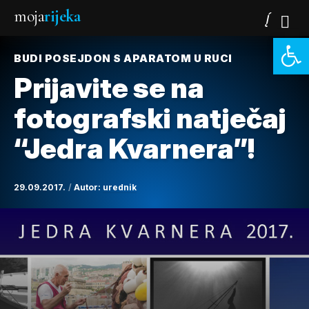
moja
rijeka
Open 
BUDI POSEJDON S APARATOM U RUCI
Prijavite se na
fotografski natječaj
“Jedra Kvarnera”!
29.09.2017.
Autor:
urednik