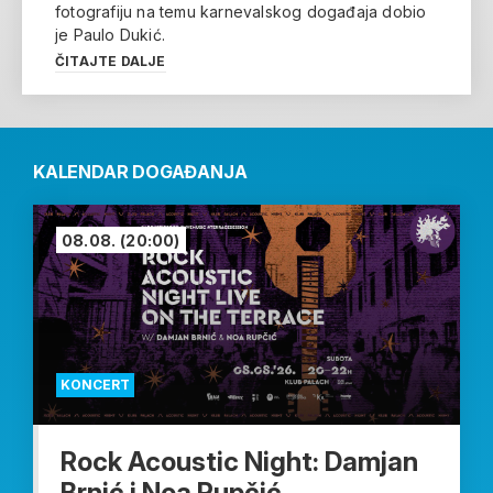
fotografiju na temu karnevalskog događaja dobio
je Paulo Dukić.
ČITAJTE DALJE
KALENDAR DOGAĐANJA
08.08.
(20:00)
KONCERT
Rock Acoustic Night: Damjan
Brnić i Noa Rupčić