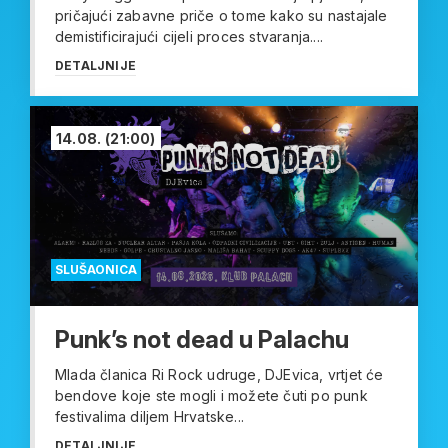
pričajući zabavne priče o tome kako su nastajale
demistificirajući cijeli proces stvaranja....
DETALJNIJE
14.08.
(21:00)
SLUŠAONICA
Punk’s not dead u Palachu
Mlada članica Ri Rock udruge, DJEvica, vrtjet će
bendove koje ste mogli i možete čuti po punk
festivalima diljem Hrvatske...
DETALJNIJE