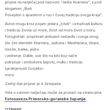
prijave na natječaj pod nazivom “Jedra Kvarnera”, a pod
sloganom „Budi
Posejdon s aparatom u ruci i čuvaj tradiciju svoga kraja“.
Autori mogu kroz pojam jedara „čitati“ i istraživati kulturu
i tradiciju života uz more, život od mora život u moru.
Fotografski propitivati ambijent nasljeđa i svega onog
što čini identitet Kvarnera, Jadrana i Mediterana, ribare,
mreže, barke, jedra
i jedrenje. Dakle, sve što na bilo koji način
pokazuje i simbolizira ljepotu, muku i tradiciju
sjedinjenosti čovjeka i
mora.
Zadnji dan prijave je 4. listopada.
Više o samom natječaju može se pronaći na stranicama
Fotosaveza Primorsko-goranske županije
.
OZNAKE