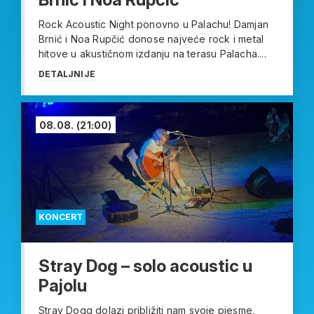
Rock Acoustic Night ponovno u Palachu! Damjan
Brnić i Noa Rupčić donose najveće rock i metal
hitove u akustičnom izdanju na terasu Palacha....
DETALJNIJE
08.08.
(21:00)
KONCERT
Stray Dog – solo acoustic u
Pajolu
Stray Dogg dolazi približiti nam svoje pjesme,