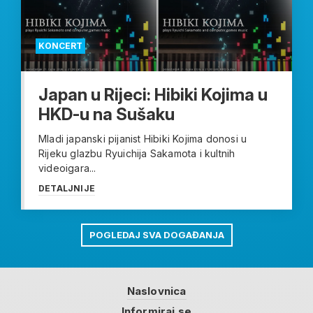
KONCERT
Japan u Rijeci: Hibiki Kojima u
HKD-u na Sušaku
Mladi japanski pijanist Hibiki Kojima donosi u
Rijeku glazbu Ryuichija Sakamota i kultnih
videoigara...
DETALJNIJE
POGLEDAJ SVA DOGAĐANJA
Naslovnica
Informiraj se