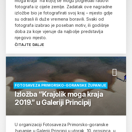
moga kraja” na kojoj se mogu pogledati radovi
fotografa iz cijele zemlje. Zadatak ove nagradne
izložbe bio je fotografirati svoj kraj – mjesto gdje
su odrasli ili duže vremena boravili. Svaki od
fotografa izabrao je poseban motiv, ili godišnje
doba za koje vjeruje da najbolje predstavlja
njegovo mjesto.
ČITAJTE DALJE
FOTOSAVEZA PRIMORSKO-GORANSKE ŽUPANIJE
Izložba “Krajolik moga kraja
2019.” u Galeriji Principij
U organizaciji Fotosaveza Primorsko-goranske
županije u Galeriji Principij u utorak, 10. prosinca, u