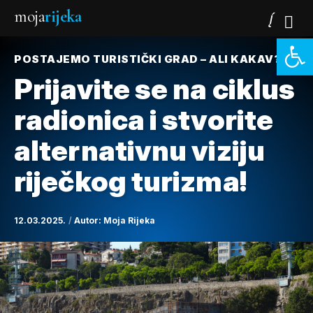
moja
rijeka
Open 
POSTAJEMO TURISTIČKI GRAD – ALI KAKAV?
Prijavite se na ciklus
radionica i stvorite
alternativnu viziju
riječkog turizma!
12.03.2025.
Autor:
Moja Rijeka