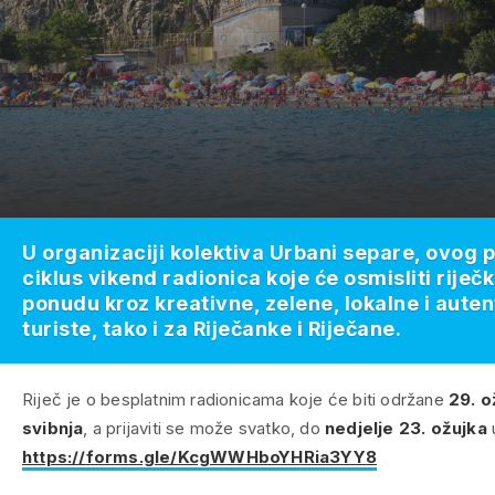
U organizaciji kolektiva Urbani separe, ovog p
ciklus vikend radionica koje će osmisliti riječ
ponudu kroz kreativne, zelene, lokalne i auten
turiste, tako i za Riječanke i Riječane.
Riječ je o besplatnim radionicama koje će biti održane
29. ož
svibnja
, a prijaviti se može svatko, do
nedjelje 23. ožujka
https://forms.gle/KcgWWHboYHRia3YY8