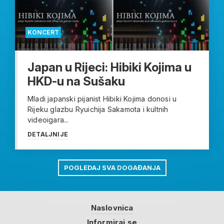
KONCERT
Japan u Rijeci: Hibiki Kojima u
HKD-u na Sušaku
Mladi japanski pijanist Hibiki Kojima donosi u
Rijeku glazbu Ryuichija Sakamota i kultnih
videoigara...
DETALJNIJE
POGLEDAJ SVA DOGAĐANJA
Naslovnica
Informiraj se