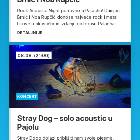
Rock Acoustic Night ponovno u Palachu! Damjan
Brnić i Noa Rupčić donose najveće rock i metal
hitove u akustičnom izdanju na terasu Palacha....
DETALJNIJE
08.08.
(21:00)
KONCERT
Stray Dog – solo acoustic u
Pajolu
Stray Dogg dolazi približiti nam svoje pjesme,