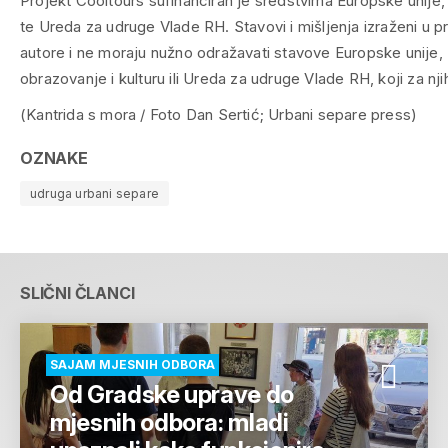
Projekt Cooltours sufinanciran je sredstvima Europske unije, 
te Ureda za udruge Vlade RH. Stavovi i mišljenja izraženi u p
autore i ne moraju nužno odražavati stavove Europske unije,
obrazovanje i kulturu ili Ureda za udruge Vlade RH, koji za n
(Kantrida s mora / Foto Dan Sertić; Urbani separe press)
OZNAKE
udruga urbani separe
SLIČNI ČLANCI
SAJAM MJESNIH ODBORA
Od Gradske uprave do
mjesnih odbora: mladi