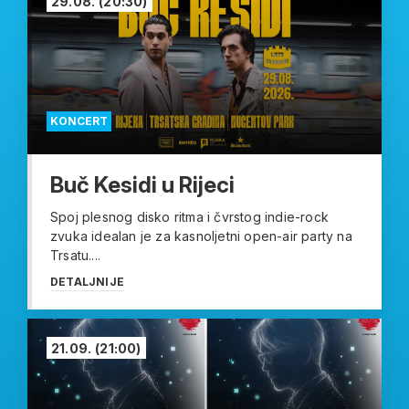
29.08.
(20:30)
KONCERT
Buč Kesidi u Rijeci
Spoj plesnog disko ritma i čvrstog indie-rock
zvuka idealan je za kasnoljetni open-air party na
Trsatu....
DETALJNIJE
21.09.
(21:00)