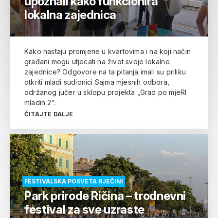
upoznali kako funkcionira
lokalna zajednica
Kako nastaju promjene u kvartovima i na koji način
građani mogu utjecati na život svoje lokalne
zajednice? Odgovore na ta pitanja imali su priliku
otkriti mladi sudionici Sajma mjesnih odbora,
održanog jučer u sklopu projekta „Grad po mjeRI
mladih 2“.
ČITAJTE DALJE
FESTIVALSKA POSVETA RJEČINI
Park prirode Ričina – trodnevni
festival za sve uzraste