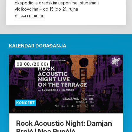
ekspedicija gradskim usponima, stubama i
vidikovcima – od 15. do 21. rujna
ČITAJTE DALJE
KALENDAR DOGAĐANJA
08.08.
(20:00)
KONCERT
Rock Acoustic Night: Damjan
Brnić i Noa Rupčić