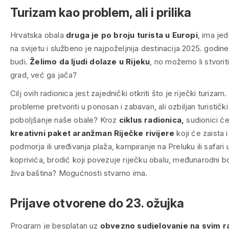
Turizam kao problem, ali i prilika
Hrvatska obala
druga je po broju turista u Europi
, ima jed
na svijetu i službeno je najpoželjnija destinacija 2025. godine.
budi.
Želimo da ljudi dolaze u Rijeku
, no možemo li stvoriti
grad, već ga jača?
Cilj ovih radionica jest zajednički otkriti što je
riječki
turizam.
probleme pretvoriti u ponosan i zabavan, ali ozbiljan turističk
poboljšanje naše obale? Kroz
ciklus radionica,
sudionici ć
kreativni paket aranžman Riječke rivijere
koji će zaista 
podmorja ili uređivanja plaža, kampiranje na Preluku ili safar
koprivića, brodić koji povezuje riječku obalu, međunarodni bo
živa baština? Mogućnosti stvarno ima.
Prijave otvorene do 23. ožujka
Program je besplatan uz
obvezno sudjelovanje na svim r