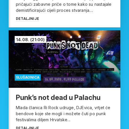
pričajući zabavne priče o tome kako su nastajale
demistificirajući cijeli proces stvaranja....
DETALJNIJE
14.08.
(21:00)
SLUŠAONICA
Punk’s not dead u Palachu
Mlada članica Ri Rock udruge, DJEvica, vrtjet će
bendove koje ste mogli i možete čuti po punk
festivalima diljem Hrvatske...
DETALJNIJE