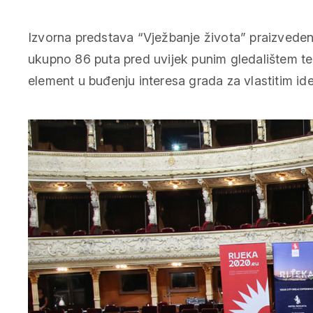
Izvorna predstava “Vježbanje života” praizveden
ukupno 86 puta pred uvijek punim gledalištem te 
element u buđenju interesa grada za vlastitim id