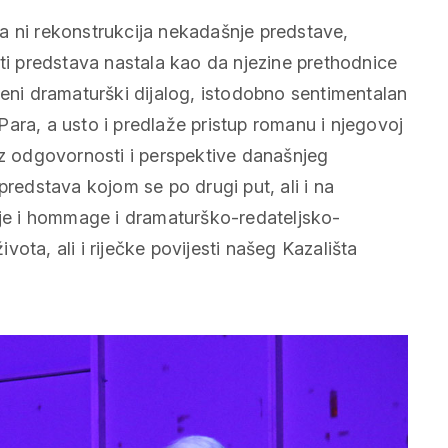
a ni rekonstrukcija nekadašnje predstave,
iti predstava nastala kao da njezine prethodnice
meni dramaturški dijalog, istodobno sentimentalan
i Para, a usto i predlaže pristup romanu i njegovoj
iz odgovornosti i perspektive današnjeg
predstava kojom se po drugi put, ali i na
a je i hommage i dramaturško-redateljsko-
ota, ali i riječke povijesti našeg Kazališta