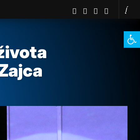
Open 
života
 Zajca