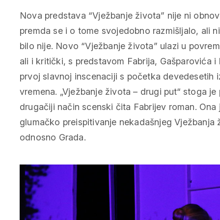
Nova predstava “Vježbanje života” nije ni obnov
premda se i o tome svojedobno razmišljalo, ali n
bilo nije. Novo “Vježbanje života” ulazi u povre
ali i kritički, s predstavom Fabrija, Gašparovića 
prvoj slavnoj inscenaciji s početka devedesetih 
vremena. „Vježbanje života – drugi put“ stoga je 
drugačiji način scenski čita Fabrijev roman. On
glumačko preispitivanje nekadašnjeg Vježbanja živ
odnosno Grada.