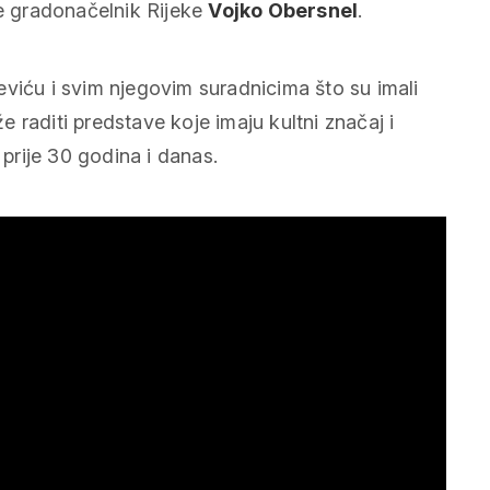
je gradonačelnik Rijeke
Vojko Obersnel
.
eviću i svim njegovim suradnicima što su imali
že raditi predstave koje imaju kultni značaj i
 prije 30 godina i danas.