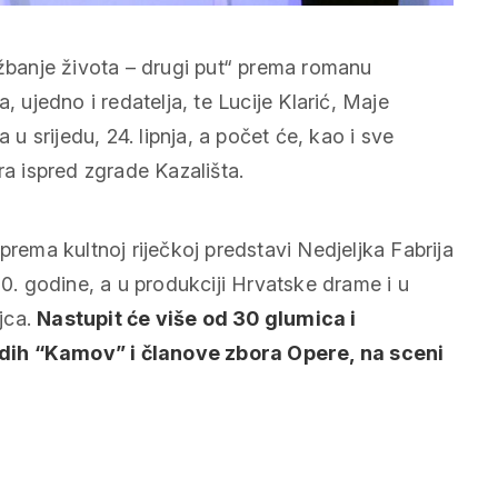
ežbanje života – drugi put“ prema romanu
, ujedno i redatelja, te Lucije Klarić, Maje
 u srijedu, 24. lipnja, a počet će, kao i sve
ra ispred zgrade Kazališta.
prema kultnoj riječkoj predstavi Nedjeljka Fabrija
90. godine, a u produkciji Hrvatske drame i u
jca.
Nastupit će više od 30 glumica i
adih “Kamov” i članove zbora Opere, na sceni