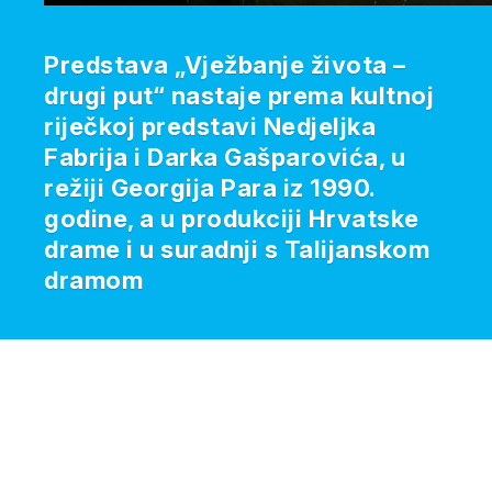
Predstava „Vježbanje života –
drugi put“ nastaje prema kultnoj
riječkoj predstavi Nedjeljka
Fabrija i Darka Gašparovića, u
režiji Georgija Para iz 1990.
godine, a u produkciji Hrvatske
drame i u suradnji s Talijanskom
dramom