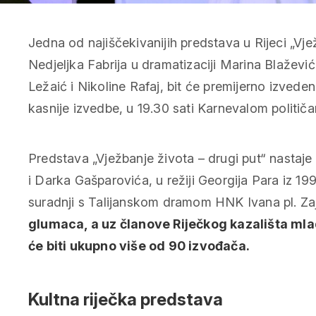
Jedna od najiščekivanijih predstava u Rijeci „Vj
Nedjeljka Fabrija u dramatizaciji Marina Blaževića
Ležaić i Nikoline Rafaj, bit će premijerno izvedena
kasnije izvedbe, u 19.30 sati Karnevalom političa
Predstava „Vježbanje života – drugi put“ nastaje 
i Darka Gašparovića, u režiji Georgija Para iz 19
suradnji s Talijanskom dramom HNK Ivana pl. Za
glumaca, a uz članove Riječkog kazališta ml
će biti ukupno više od 90 izvođača.
Kultna riječka predstava