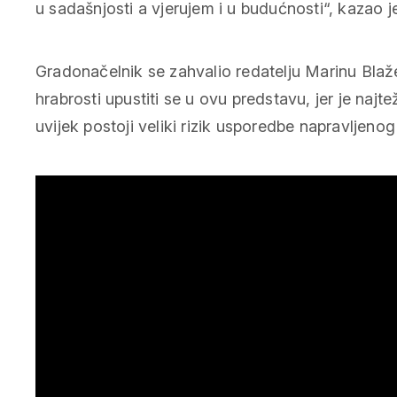
u sadašnjosti a vjerujem i u budućnosti
“, kazao 
Gradonačelnik se zahvalio redatelju Marinu Blaž
hrabrosti upustiti se u ovu predstavu, jer je najte
uvijek postoji veliki rizik usporedbe napravljenog