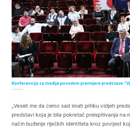
Konferencija za medije povodom premijere predstave “Vje
„
Veseli me da ćemo sad imati priliku vidjeti pre
predstavi koja je bila pokretač preispitivanja na m
način buđenje riječkih identiteta kroz povijest koji