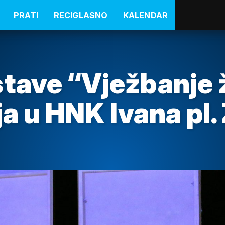
PRATI
RECIGLASNO
KALENDAR
tave “Vježbanje 
nja u HNK Ivana pl.