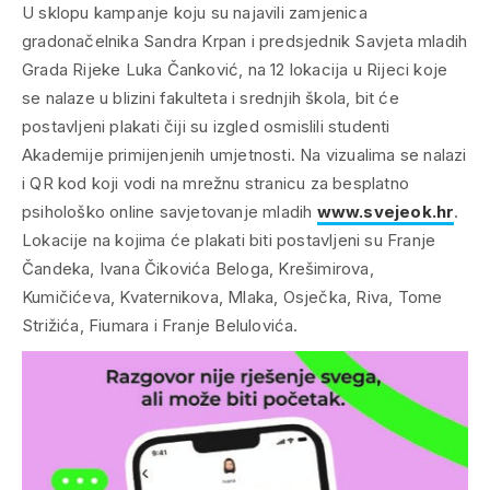
U sklopu kampanje koju su najavili zamjenica
gradonačelnika Sandra Krpan i predsjednik Savjeta mladih
Grada Rijeke Luka Čanković, na 12 lokacija u Rijeci koje
se nalaze u blizini fakulteta i srednjih škola, bit će
postavljeni plakati čiji su izgled osmislili studenti
Akademije primijenjenih umjetnosti. Na vizualima se nalazi
i QR kod koji vodi na mrežnu stranicu za besplatno
psihološko online savjetovanje mladih
www.svejeok.hr
.
Lokacije na kojima će plakati biti postavljeni su Franje
Čandeka, Ivana Čikovića Beloga, Krešimirova,
Kumičićeva, Kvaternikova, Mlaka, Osječka, Riva, Tome
Strižića, Fiumara i Franje Belulovića.