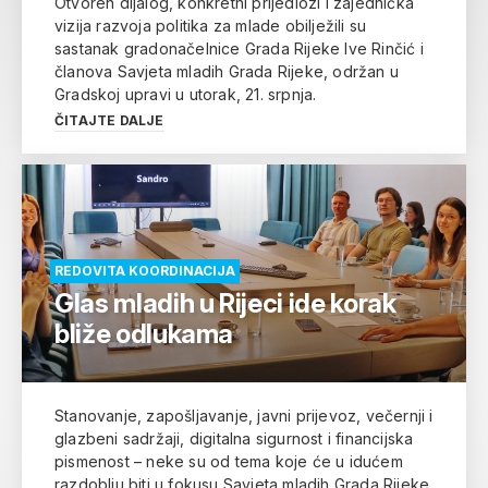
Otvoren dijalog, konkretni prijedlozi i zajednička
vizija razvoja politika za mlade obilježili su
sastanak gradonačelnice Grada Rijeke Ive Rinčić i
članova Savjeta mladih Grada Rijeke, održan u
Gradskoj upravi u utorak, 21. srpnja.
ČITAJTE DALJE
REDOVITA KOORDINACIJA
Glas mladih u Rijeci ide korak
bliže odlukama
Stanovanje, zapošljavanje, javni prijevoz, večernji i
glazbeni sadržaji, digitalna sigurnost i financijska
pismenost – neke su od tema koje će u idućem
razdoblju biti u fokusu Savjeta mladih Grada Rijeke.