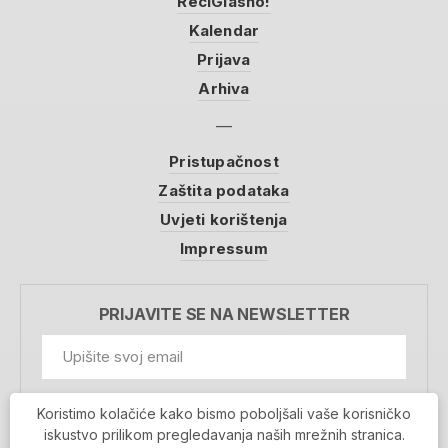
ReciGlasno!
Kalendar
Prijava
Arhiva
Pristupačnost
Zaštita podataka
Uvjeti korištenja
Impressum
PRIJAVITE SE NA NEWSLETTER
GDPR Information
Koristimo kolačiće kako bismo poboljšali vaše korisničko
Prihvaćam da se moji podaci spremaju u bazu
iskustvo prilikom pregledavanja naših mrežnih stranica.
podataka i koriste u svrhu slanja MojaRijeka