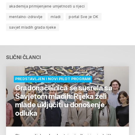
akademija primijenjene umjetnosti u rijeci
mentalno-zdravlje
mladi
portal Sve je OK
savjet mladih grada rijeke
SLIČNI ČLANCI
PREDSTAVLJEN I NOVI PILOT PROGRAM
Gradonačelnica se susrela sa
Savjetom mladih: Rijeka želi
mlade uključiti u donošenje
odluka