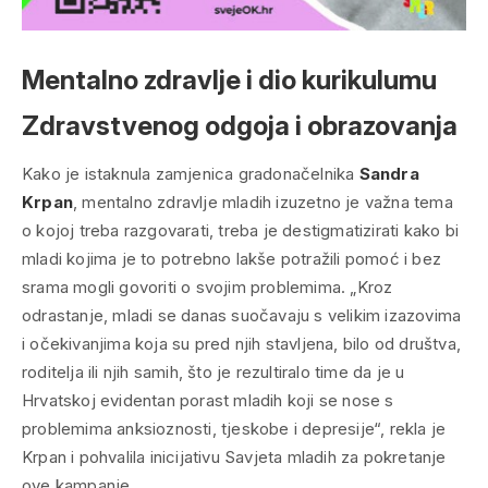
Mentalno zdravlje i dio kurikulumu
Zdravstvenog odgoja i obrazovanja
Kako je istaknula zamjenica gradonačelnika
Sandra
Krpan
, mentalno zdravlje mladih izuzetno je važna tema
o kojoj treba razgovarati, treba je destigmatizirati kako bi
mladi kojima je to potrebno lakše potražili pomoć i bez
srama mogli govoriti o svojim problemima. „Kroz
odrastanje, mladi se danas suočavaju s velikim izazovima
i očekivanjima koja su pred njih stavljena, bilo od društva,
roditelja ili njih samih, što je rezultiralo time da je u
Hrvatskoj evidentan porast mladih koji se nose s
problemima anksioznosti, tjeskobe i depresije“, rekla je
Krpan i pohvalila inicijativu Savjeta mladih za pokretanje
ove kampanje.