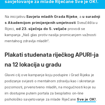
savjetovanje za mlade Riječane Sve je OK!.
Na inicijativu
Savjeta mladih Grada Rijeke
, a
u suradnji
s Akademijom primijenjenih umjetnosti
Sveučilišta u
Rijeci,
od 23. siječnja do 5. veljače
provodi se
kampanja „Naš glas protiv nasilja promicanjem važnosti
mentalnog zdravlja mladih“.
Plakati studenata riječkog APURI-ja
na 12 lokacija u gradu
Glavni cilj ove kampanje koju podupire i Grad Rijeka je
podizanje svijesti o mentalnom zdravlju kao i skretanje
pozornosti, prvenstveno mladih, na mogućnosti koje su
im dostupne putem portala za besplatno on-line
psihološko savjetovanje za mlade Riječane
Sve je OK!
.