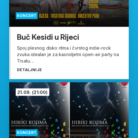
KONCERT
Buč Kesidi u Rijeci
Spoj plesnog disko ritma i čvrstog indie-rock
zvuka idealan je za kasnoljetni open-air party na
Trsatu....
DETALJNIJE
21.09.
(21:00)
KONCERT