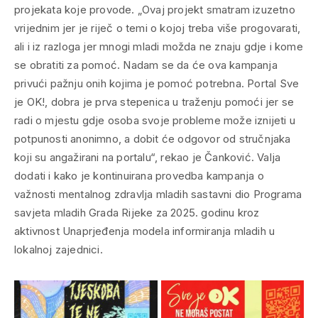
projekata koje provode. „Ovaj projekt smatram izuzetno
vrijednim jer je riječ o temi o kojoj treba više progovarati,
ali i iz razloga jer mnogi mladi možda ne znaju gdje i kome
se obratiti za pomoć. Nadam se da će ova kampanja
privući pažnju onih kojima je pomoć potrebna. Portal Sve
je OK!, dobra je prva stepenica u traženju pomoći jer se
radi o mjestu gdje osoba svoje probleme može iznijeti u
potpunosti anonimno, a dobit će odgovor od stručnjaka
koji su angažirani na portalu“, rekao je Čanković. Valja
dodati i kako je kontinuirana provedba kampanja o
važnosti mentalnog zdravlja mladih sastavni dio Programa
savjeta mladih Grada Rijeke za 2025. godinu kroz
aktivnost Unaprjeđenja modela informiranja mladih u
lokalnoj zajednici.