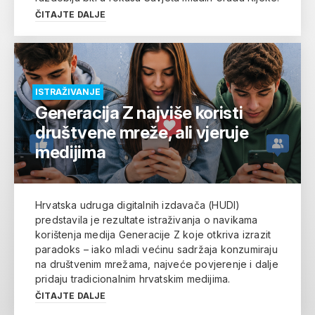
ČITAJTE DALJE
ISTRAŽIVANJE
Generacija Z najviše koristi
društvene mreže, ali vjeruje
medijima
Hrvatska udruga digitalnih izdavača (HUDI)
predstavila je rezultate istraživanja o navikama
korištenja medija Generacije Z koje otkriva izrazit
paradoks – iako mladi većinu sadržaja konzumiraju
na društvenim mrežama, najveće povjerenje i dalje
pridaju tradicionalnim hrvatskim medijima.
ČITAJTE DALJE