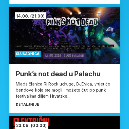
14.08.
(21:00)
SLUŠAONICA
Punk’s not dead u Palachu
Mlada članica Ri Rock udruge, DJEvica, vrtjet će
bendove koje ste mogli i možete čuti po punk
festivalima diljem Hrvatske...
DETALJNIJE
23.08.
(00:00)