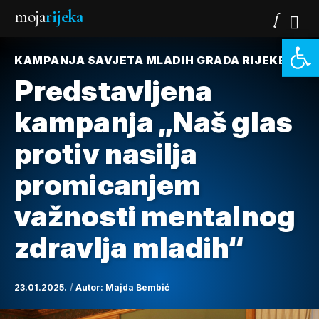
moja
rijeka
Open 
KAMPANJA SAVJETA MLADIH GRADA RIJEKE
Predstavljena
kampanja „Naš glas
protiv nasilja
promicanjem
važnosti mentalnog
zdravlja mladih“
23.01.2025.
Autor:
Majda Bembić