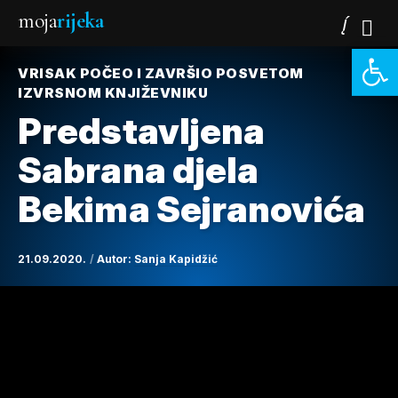
moja
rijeka
Open 
VRISAK POČEO I ZAVRŠIO POSVETOM
IZVRSNOM KNJIŽEVNIKU
Predstavljena
Sabrana djela
Bekima Sejranovića
21.09.2020.
Autor:
Sanja Kapidžić