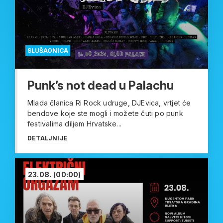
SLUŠAONICA
Punk’s not dead u Palachu
Mlada članica Ri Rock udruge, DJEvica, vrtjet će
bendove koje ste mogli i možete čuti po punk
festivalima diljem Hrvatske...
DETALJNIJE
23.08.
(00:00)