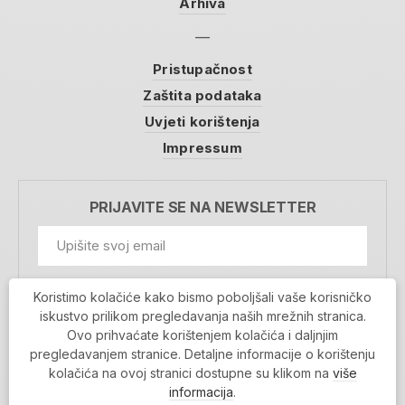
Arhiva
Pristupačnost
Zaštita podataka
Uvjeti korištenja
Impressum
PRIJAVITE SE NA NEWSLETTER
GDPR Information
Koristimo kolačiće kako bismo poboljšali vaše korisničko
Prihvaćam da se moji podaci spremaju u bazu
iskustvo prilikom pregledavanja naših mrežnih stranica.
podataka i koriste u svrhu slanja MojaRijeka
Ovo prihvaćate korištenjem kolačića i daljnjim
newslettera
pregledavanjem stranice. Detaljne informacije o korištenju
MOJARIJEKA NEWSLETTER
kolačića na ovoj stranici dostupne su klikom na
više
PRIJAVI SE
informacija
.