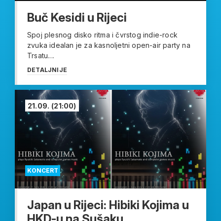
Buč Kesidi u Rijeci
Spoj plesnog disko ritma i čvrstog indie-rock
zvuka idealan je za kasnoljetni open-air party na
Trsatu....
DETALJNIJE
21.09.
(21:00)
KONCERT
Japan u Rijeci: Hibiki Kojima u
HKD-u na Sušaku