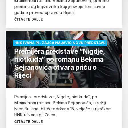
istoimenom romanu Bekima Sejranovića, prerano
preminulog književnika koji je svoje formativne
godine proveo upravo u Rijeci.
ČITAJTE DALJE
HNK IVANA PL. ZAJCA NAJAVIO NOVU PREDSTAVU
Premijera predstave “Nigdje,
niotkuda” po romanu Bekima
Sejranovića otvara priču o
Rijeci
Premijera predstave „Nigdje, niotkuda“, po
istoimenom romanu Bekima Sejranovića, u režiji
Ivice Buljana, bit će održana 15. veljače u riječkom
HNK-u Ivana pl. Zajca.
ČITAJTE DALJE