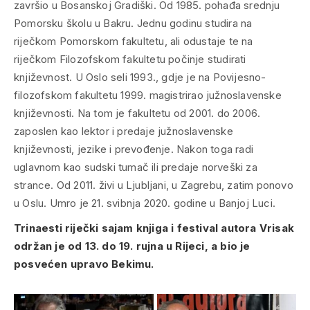
završio u Bosanskoj Gradiški. Od 1985. pohađa srednju
Pomorsku školu u Bakru. Jednu godinu studira na
riječkom Pomorskom fakultetu, ali odustaje te na
riječkom Filozofskom fakultetu počinje studirati
književnost. U Oslo seli 1993., gdje je na Povijesno-
filozofskom fakultetu 1999. magistrirao južnoslavenske
književnosti. Na tom je fakultetu od 2001. do 2006.
zaposlen kao lektor i predaje južnoslavenske
književnosti, jezike i prevođenje. Nakon toga radi
uglavnom kao sudski tumač ili predaje norveški za
strance. Od 2011. živi u Ljubljani, u Zagrebu, zatim ponovo
u Oslu. Umro je 21. svibnja 2020. godine u Banjoj Luci.
Trinaesti riječki sajam knjiga i festival autora Vrisak
održan je od 13. do 19. rujna u Rijeci, a bio je
posvećen upravo Bekimu.