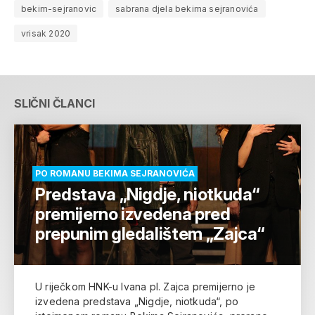
bekim-sejranovic
sabrana djela bekima sejranovića
vrisak 2020
SLIČNI ČLANCI
PO ROMANU BEKIMA SEJRANOVIĆA
Predstava „Nigdje, niotkuda“
premijerno izvedena pred
prepunim gledalištem „Zajca“
U riječkom HNK-u Ivana pl. Zajca premijerno je
izvedena predstava „Nigdje, niotkuda“, po