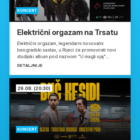
KONCERT
Električni orgazam na Trsatu
Električni orgazam, legendarni novovalni
beogradski sastav, u Rijeci će promovirati novi
studijski album pod nazivom "U magli sjaj"...
DETALJNIJE
29.08.
(20:30)
KONCERT