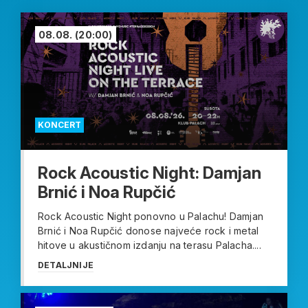
08.08.
(20:00)
KONCERT
Rock Acoustic Night: Damjan
Brnić i Noa Rupčić
Rock Acoustic Night ponovno u Palachu! Damjan
Brnić i Noa Rupčić donose najveće rock i metal
hitove u akustičnom izdanju na terasu Palacha....
DETALJNIJE