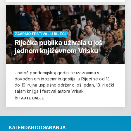
ZAVRŠIO FESTIVAL U RIJECI
Riječka publika uživala u još
jednom književnom Vrisku
Unatoč pandemijskoj godini te izazovima s
dovođenjem inozemnih gostiju, u Rijeci se od 13.
do 19. rujna uspješno održano još jedan, 13. riječki
sajam knjiga i festival autora Vrisak.
ČITAJTE DALJE
KALENDAR DOGAĐANJA