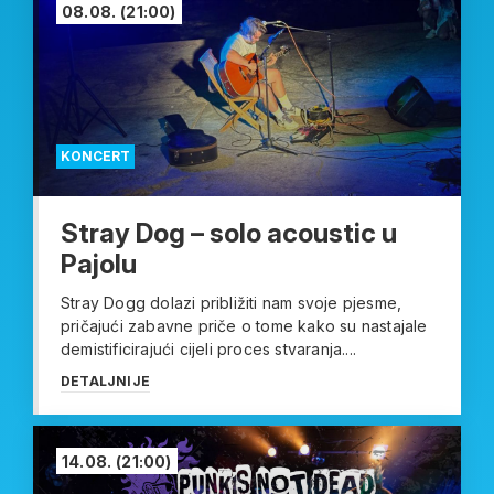
08.08.
(21:00)
KONCERT
Stray Dog – solo acoustic u
Pajolu
Stray Dogg dolazi približiti nam svoje pjesme,
pričajući zabavne priče o tome kako su nastajale
demistificirajući cijeli proces stvaranja....
DETALJNIJE
14.08.
(21:00)