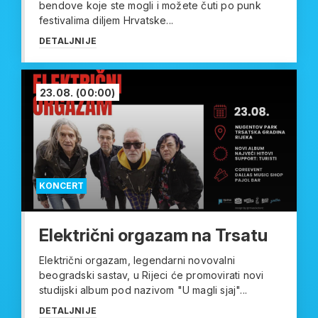
bendove koje ste mogli i možete čuti po punk
festivalima diljem Hrvatske...
DETALJNIJE
23.08.
(00:00)
KONCERT
Električni orgazam na Trsatu
Električni orgazam, legendarni novovalni
beogradski sastav, u Rijeci će promovirati novi
studijski album pod nazivom "U magli sjaj"...
DETALJNIJE