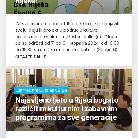
Rijeke!
Za sve mlade u dobi od 15 do 30 koji žele prijaviti
svoju ideju ili projekt u području kulture
organiziramo edukaciju „Postani kultur(n)a!” koja
će se održati od 7. do 9. listopada 2024. od 10.00
do 15.30 sati u Centru tehničke kulture (Školjić 6).
ČITAJTE DALJE
LJETNA PRIČA IZ BENČIĆA
Najavljeno ljeto u Rijeci bogato
različitim kulturnim i zabavnim
programima za sve generacije