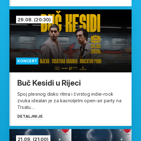
29.08.
(20:30)
KONCERT
Buč Kesidi u Rijeci
Spoj plesnog disko ritma i čvrstog indie-rock
zvuka idealan je za kasnoljetni open-air party na
Trsatu....
DETALJNIJE
21.09.
(21:00)