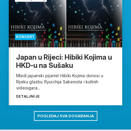
KONCERT
Japan u Rijeci: Hibiki Kojima u
HKD-u na Sušaku
Mladi japanski pijanist Hibiki Kojima donosi u
Rijeku glazbu Ryuichija Sakamota i kultnih
videoigara...
DETALJNIJE
POGLEDAJ SVA DOGAĐANJA