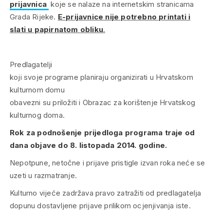
prijavnica
koje se nalaze na internetskim stranicama
Grada Rijeke.
E-prijavnice nije potrebno printati i
slati u papirnatom obliku
.
Predlagatelji
koji svoje programe planiraju organizirati u Hrvatskom
kulturnom domu
obavezni su priložiti i Obrazac za korištenje Hrvatskog
kulturnog doma.
Rok za podnošenje prijedloga programa traje od
dana objave do 8. listopada 2014. godine.
Nepotpune, netočne i prijave pristigle izvan roka neće se
uzeti u razmatranje.
Kulturno vijeće zadržava pravo zatražiti od predlagatelja
dopunu dostavljene prijave prilikom ocjenjivanja iste.