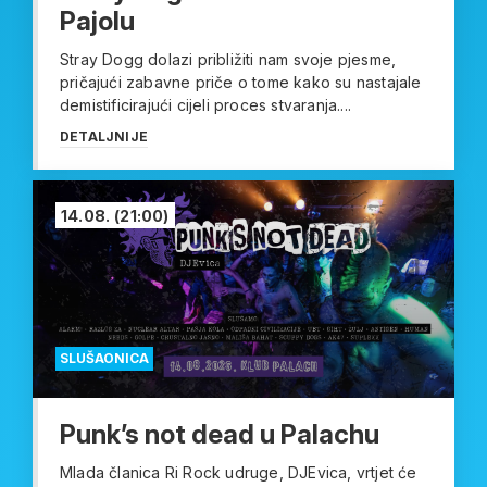
Pajolu
Stray Dogg dolazi približiti nam svoje pjesme,
pričajući zabavne priče o tome kako su nastajale
demistificirajući cijeli proces stvaranja....
DETALJNIJE
14.08.
(21:00)
SLUŠAONICA
Punk’s not dead u Palachu
Mlada članica Ri Rock udruge, DJEvica, vrtjet će