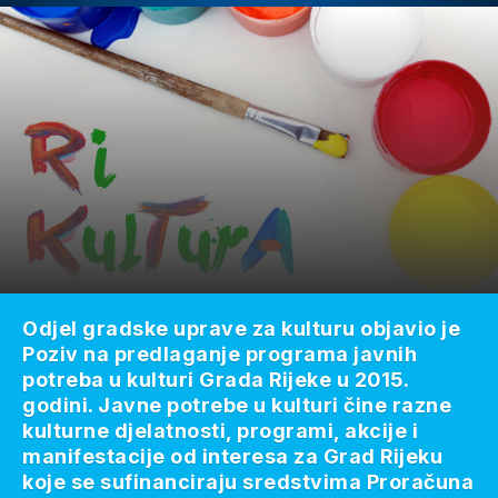
Odjel gradske uprave za kulturu objavio je
Poziv na predlaganje programa javnih
potreba u kulturi Grada Rijeke u 2015.
godini. Javne potrebe u kulturi čine razne
kulturne djelatnosti, programi, akcije i
manifestacije od interesa za Grad Rijeku
koje se sufinanciraju sredstvima Proračuna