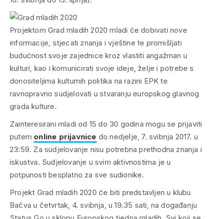
Projektom Grad mladih 2020 mladi će dobivati nove
informacije, stjecati znanja i vještine te promišljati
budućnost svoje zajednice kroz vlastiti angažman u
kulturi, kao i komunicirati svoje ideje, želje i potrebe s
donositeljima kulturnih politika na razini EPK te
ravnopravno sudjelovati u stvaranju europskog glavnog
grada kulture.
Zainteresirani mladi od 15 do 30 godina mogu se prijaviti
putem
online prijavnice
do nedjelje, 7. svibnja 2017. u
23:59. Za sudjelovanje nisu potrebna prethodna znanja i
iskustva. Sudjelovanje u svim aktivnostima je u
potpunosti besplatno za sve sudionike.
Projekt Grad mladih 2020 će biti predstavljen u klubu
Bačva u četvrtak, 4. svibnja, u 19.35 sati, na događanju
Status Go u sklopu Europskog tjedna mladih. Svi koji se