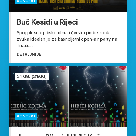
KONCERT
Buč Kesidi u Rijeci
Spoj plesnog disko ritma i čvrstog indie-rock
zvuka idealan je za kasnoljetni open-air party na
Trsatu....
DETALJNIJE
21.09.
(21:00)
KONCERT