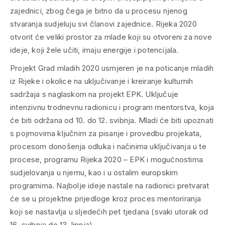
zajednici, zbog čega je bitno da u procesu njenog
stvaranja sudjeluju svi članovi zajednice. Rijeka 2020
otvorit će veliki prostor za mlade koji su otvoreni za nove
ideje, koji žele učiti, imaju energije i potencijala.
Projekt Grad mladih 2020 usmjeren je na poticanje mladih
iz Rijeke i okolice na uključivanje i kreiranje kulturnih
sadržaja s naglaskom na projekt EPK. Uključuje
intenzivnu trodnevnu radionicu i program mentorstva, koja
će biti održana od 10. do 12. svibnja. Mladi će biti upoznati
s pojmovima ključnim za pisanje i provedbu projekata,
procesom donošenja odluka i načinima uključivanja u te
procese, programu Rijeka 2020 – EPK i mogućnostima
sudjelovanja u njemu, kao i u ostalim europskim
programima. Najbolje ideje nastale na radionici pretvarat
će se u projektne prijedloge kroz proces mentoriranja
koji se nastavlja u sljedećih pet tjedana (svaki utorak od
16. svibnja do 13. lipnja).