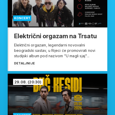
KONCERT
Električni orgazam na Trsatu
Električni orgazam, legendarni novovalni
beogradski sastav, u Rijeci će promovirati novi
studijski album pod nazivom "U magli sjaj"...
DETALJNIJE
29.08.
(20:30)