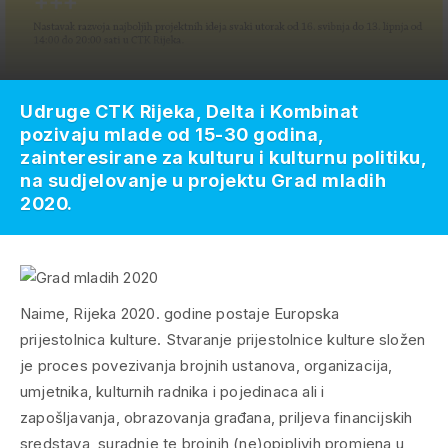
Udruge CTK Rijeka, Delta i Kombinat
pozivaju mlade od 15-30 godina,
zainteresirane za kulturu i kulturnu politiku,
na sudjelovanje u projektu Grad mladih
2020.
Naime, Rijeka 2020. godine postaje Europska
prijestolnica kulture. Stvaranje prijestolnice kulture složen
je proces povezivanja brojnih ustanova, organizacija,
umjetnika, kulturnih radnika i pojedinaca ali i
zapošljavanja, obrazovanja građana, priljeva financijskih
sredstava, suradnje te brojnih (ne)opipljvih promjena u