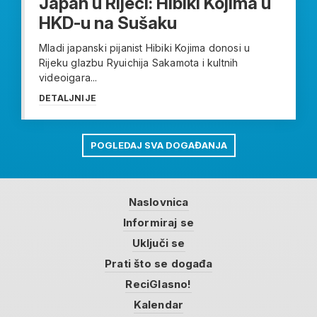
Japan u Rijeci: Hibiki Kojima u
HKD-u na Sušaku
Mladi japanski pijanist Hibiki Kojima donosi u
Rijeku glazbu Ryuichija Sakamota i kultnih
videoigara...
DETALJNIJE
POGLEDAJ SVA DOGAĐANJA
Naslovnica
Informiraj se
Uključi se
Prati što se događa
ReciGlasno!
Kalendar