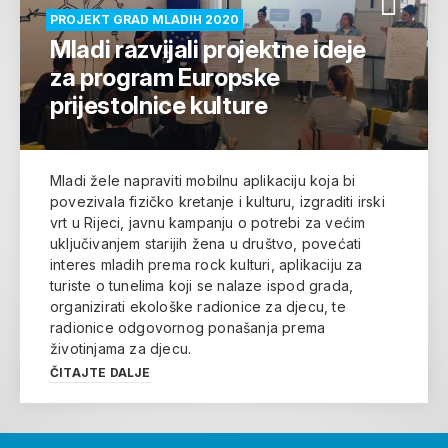
PROJEKT GRAD MLADIH 2020
Mladi razvijali projektne ideje
za program Europske
prijestolnice kulture
Mladi žele napraviti mobilnu aplikaciju koja bi
povezivala fizičko kretanje i kulturu, izgraditi irski
vrt u Rijeci, javnu kampanju o potrebi za većim
uključivanjem starijih žena u društvo, povećati
interes mladih prema rock kulturi, aplikaciju za
turiste o tunelima koji se nalaze ispod grada,
organizirati ekološke radionice za djecu, te
radionice odgovornog ponašanja prema
životinjama za djecu.
ČITAJTE DALJE