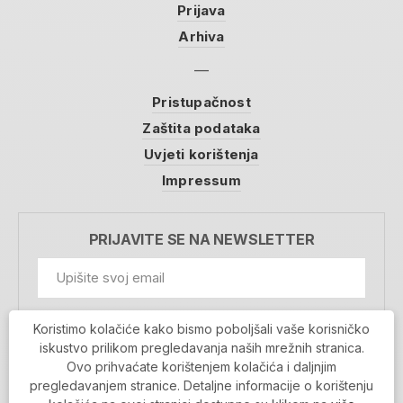
Prijava
Arhiva
Pristupačnost
Zaštita podataka
Uvjeti korištenja
Impressum
PRIJAVITE SE NA NEWSLETTER
GDPR Information
Koristimo kolačiće kako bismo poboljšali vaše korisničko
Prihvaćam da se moji podaci spremaju u bazu
iskustvo prilikom pregledavanja naših mrežnih stranica.
podataka i koriste u svrhu slanja MojaRijeka
Ovo prihvaćate korištenjem kolačića i daljnjim
newslettera
pregledavanjem stranice. Detaljne informacije o korištenju
MOJARIJEKA NEWSLETTER