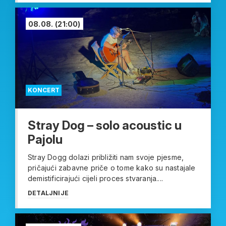
08.08.
(21:00)
KONCERT
Stray Dog – solo acoustic u
Pajolu
Stray Dogg dolazi približiti nam svoje pjesme,
pričajući zabavne priče o tome kako su nastajale
demistificirajući cijeli proces stvaranja....
DETALJNIJE