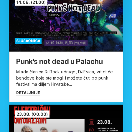
14.08.
(21:00)
SLUŠAONICA
Punk’s not dead u Palachu
Mlada članica Ri Rock udruge, DJEvica, vrtjet će
bendove koje ste mogli i možete čuti po punk
festivalima diljem Hrvatske...
DETALJNIJE
23.08.
(00:00)