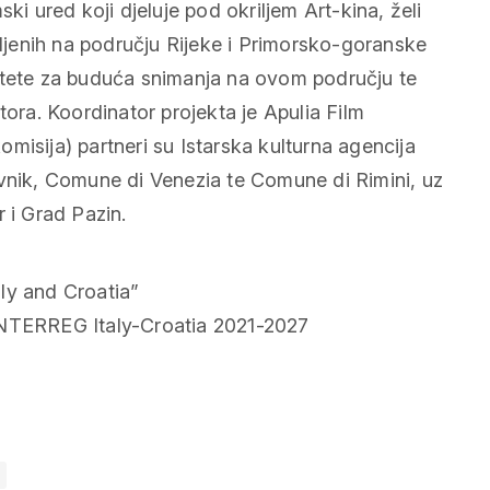
ki ured koji djeluje pod okriljem Art-kina, želi
snimljenih na području Rijeke i Primorsko-goranske
itete za buduća snimanja na ovom području te
tora. Koordinator projekta je Apulia Film
misija) partneri su Istarska kulturna agencija
ovnik, Comune di Venezia te Comune di Rimini, uz
 i Grad Pazin.
ly and Croatia”
INTERREG Italy-Croatia 2021-2027