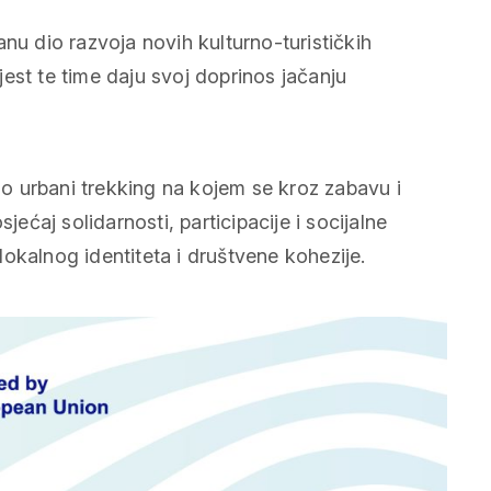
nu dio razvoja novih kulturno-turističkih
ijest te time daju svoj doprinos jačanju
kao urbani
trekking
na kojem se kroz zabavu i
jećaj solidarnosti, participacije i socijalne
okalnog identiteta i društvene kohezije.