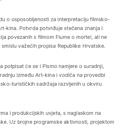
du o osposobljenosti za interpretaciju filmsko-
rt-kina. Potvrda potvrđuje stečena znanja i
acija povezanih s filmom
Fiume o morte!
, ali ne
u smislu važećih propisa Republike Hrvatske.
 potpisat će se i Pismo namjere o suradnji,
 suradnju između Art-kina i vodiča na provedbi
msko-turističkih sadržaja razvijenih u okviru
izma i produkcijskih uvjeta, s naglaskom na
atske. Uz brojne programske aktivnosti, projektom