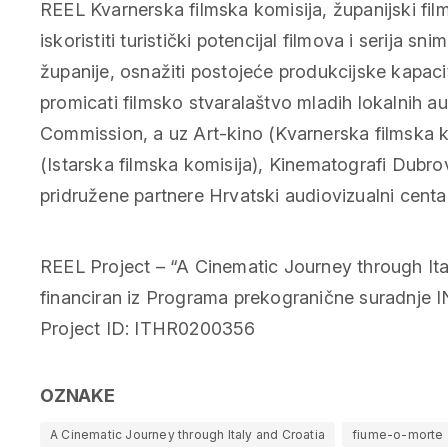
REEL Kvarnerska filmska komisija, županijski films
iskoristiti turistički potencijal filmova i serija 
županije, osnažiti postojeće produkcijske kapac
promicati filmsko stvaralaštvo mladih lokalnih au
Commission, a uz Art-kino (Kvarnerska filmska ko
(Istarska filmska komisija), Kinematografi Dubr
pridružene partnere Hrvatski audiovizualni centar
REEL Project – “A Cinematic Journey through Ita
financiran iz Programa prekogranične suradnje 
Project ID: ITHR0200356
OZNAKE
A Cinematic Journey through Italy and Croatia
fiume-o-morte