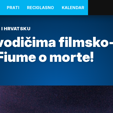
PRATI
RECIGLASNO
KALENDAR
 I HRVATSKU
vodičima filmsko
 Fiume o morte!