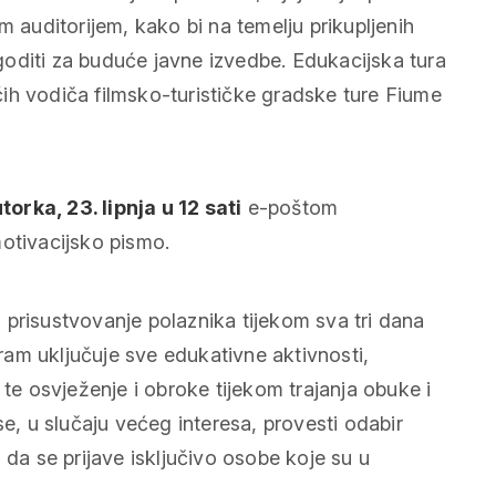
m auditorijem, kako bi na temelju prikupljenih
lagoditi za buduće javne izvedbe. Edukacijska tura
ih vodiča filmsko-turističke gradske ture
Fiume
torka, 23. lipnja u 12 sati
e-poštom
motivacijsko pismo.
 prisustvovanje polaznika tijekom sva tri dana
gram uključuje sve edukativne aktivnosti,
 te osvježenje i obroke tijekom trajanja obuke i
se, u slučaju većeg interesa, provesti odabir
 da se prijave isključivo osobe koje su u
.