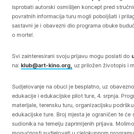
isprobati autorski osmišljen koncept pred stručni
povratnih informacija turu mogli poboljšati i pri
sastavni je i obavezni dio programa obuke buduć
o morte!.
Svi zainteresirani svoju prijavu mogu poslati do
u
na:
klub@art-kino.org,
uz priložen životopis i 
Sudjelovanje na obuci je besplatno, uz obavezno
edukacije i edukacijske pilot ture, 4. srpnja. Pro
materijale, terensku turu, organizacijsku podršku
edukacijske ture. Broj mjesta je ograničen te će 
sudionika na temelju zaprimljenih prijava. Molimo
mogućnosti sudjelovati u cjelokupnom programu