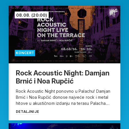
08.08.
(20:00)
KONCERT
Rock Acoustic Night: Damjan
Brnić i Noa Rupčić
Rock Acoustic Night ponovno u Palachu! Damjan
Brnić i Noa Rupčić donose najveće rock i metal
hitove u akustičnom izdanju na terasu Palacha....
DETALJNIJE