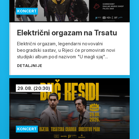
KONCERT
Električni orgazam na Trsatu
Električni orgazam, legendarni novovalni
beogradski sastav, u Rijeci će promovirati novi
studijski album pod nazivom "U magli sjaj"...
DETALJNIJE
29.08.
(20:30)
KONCERT