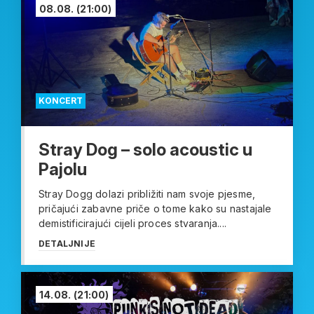
08.08.
(21:00)
KONCERT
Stray Dog – solo acoustic u
Pajolu
Stray Dogg dolazi približiti nam svoje pjesme,
pričajući zabavne priče o tome kako su nastajale
demistificirajući cijeli proces stvaranja....
DETALJNIJE
14.08.
(21:00)