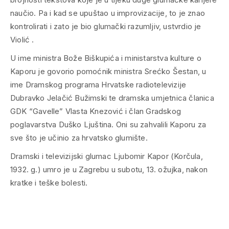
naučio. Pa i kad se upuštao u improvizacije, to je znao
kontrolirati i zato je bio glumački razumljiv, ustvrdio je
Violić .
U ime ministra Bože Biškupića i ministarstva kulture o
Kaporu je govorio pomoćnik ministra Srećko Šestan, u
ime Dramskog programa Hrvatske radiotelevizije
Dubravko Jelačić Bužimski te dramska umjetnica članica
GDK “Gavelle” Vlasta Knezović i član Gradskog
poglavarstva Duško Ljuština. Oni su zahvalili Kaporu za
sve što je učinio za hrvatsko glumište.
Dramski i televizijski glumac Ljubomir Kapor (Korčula,
1932. g.) umro je u Zagrebu u subotu, 13. ožujka, nakon
kratke i teške bolesti.