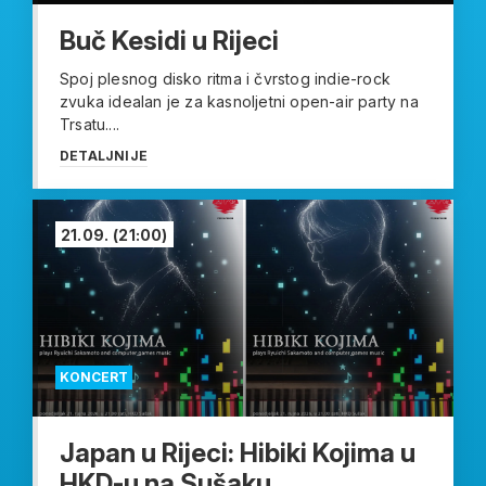
Buč Kesidi u Rijeci
Spoj plesnog disko ritma i čvrstog indie-rock
zvuka idealan je za kasnoljetni open-air party na
Trsatu....
DETALJNIJE
21.09.
(21:00)
KONCERT
Japan u Rijeci: Hibiki Kojima u
HKD-u na Sušaku