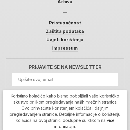
Arhiva
Pristupačnost
Zaštita podataka
Uvjeti korištenja
Impressum
PRIJAVITE SE NA NEWSLETTER
GDPR Information
Koristimo kolačiće kako bismo poboljšali vaše korisničko
Prihvaćam da se moji podaci spremaju u bazu
iskustvo prilikom pregledavanja naših mrežnih stranica.
podataka i koriste u svrhu slanja MojaRijeka
Ovo prihvaćate korištenjem kolačića i daljnjim
newslettera
pregledavanjem stranice. Detaljne informacije o korištenju
MOJARIJEKA NEWSLETTER
kolačića na ovoj stranici dostupne su klikom na
više
PRIJAVI SE
informacija
.