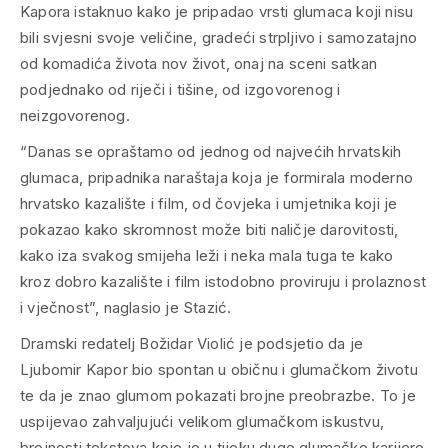
Kapora istaknuo kako je pripadao vrsti glumaca koji nisu
bili svjesni svoje veličine, gradeći strpljivo i samozatajno
od komadića života nov život, onaj na sceni satkan
podjednako od riječi i tišine, od izgovorenog i
neizgovorenog.
“Danas se opraštamo od jednog od najvećih hrvatskih
glumaca, pripadnika naraštaja koja je formirala moderno
hrvatsko kazalište i film, od čovjeka i umjetnika koji je
pokazao kako skromnost može biti naličje darovitosti,
kako iza svakog smijeha leži i neka mala tuga te kako
kroz dobro kazalište i film istodobno proviruju i prolaznost
i vječnost”, naglasio je Stazić.
Dramski redatelj Božidar Violić je podsjetio da je
Ljubomir Kapor bio spontan u običnu i glumačkom životu
te da je znao glumom pokazati brojne preobrazbe. To je
uspijevao zahvaljujući velikom glumačkom iskustvu,
brojnosti tekstova koje je u tijeku duge glumačke karijere