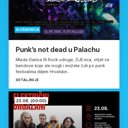
SLUŠAONICA
Punk’s not dead u Palachu
Mlada članica Ri Rock udruge, DJEvica, vrtjet će
bendove koje ste mogli i možete čuti po punk
festivalima diljem Hrvatske...
DETALJNIJE
23.08.
(00:00)