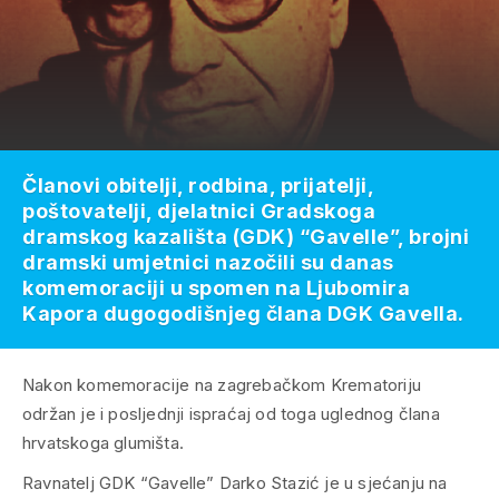
Članovi obitelji, rodbina, prijatelji,
poštovatelji, djelatnici Gradskoga
dramskog kazališta (GDK) “Gavelle”, brojni
dramski umjetnici nazočili su danas
komemoraciji u spomen na Ljubomira
Kapora dugogodišnjeg člana DGK Gavella.
Nakon komemoracije na zagrebačkom Krematoriju
održan je i posljednji ispraćaj od toga uglednog člana
hrvatskoga glumišta.
Ravnatelj GDK “Gavelle” Darko Stazić je u sjećanju na