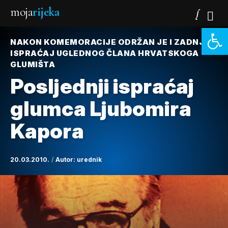
moja
rijeka
Open 
NAKON KOMEMORACIJE ODRŽAN JE I ZADNJI
ISPRAĆAJ UGLEDNOG ČLANA HRVATSKOGA
GLUMIŠTA
Posljednji ispraćaj
glumca Ljubomira
Kapora
20.03.2010.
Autor:
urednik