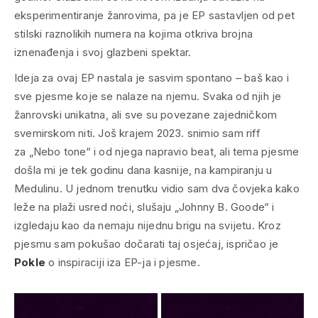
eksperimentiranje žanrovima, pa je EP sastavljen od pet
stilski raznolikih numera na kojima otkriva brojna
iznenađenja i svoj glazbeni spektar.
Ideja za ovaj EP nastala je sasvim spontano – baš kao i
sve pjesme koje se nalaze na njemu. Svaka od njih je
žanrovski unikatna, ali sve su povezane zajedničkom
svemirskom niti. Još krajem 2023. snimio sam riff
za
„Nebo tone“
i od njega napravio beat, ali tema pjesme
došla mi je tek godinu dana kasnije, na kampiranju u
Medulinu. U jednom trenutku vidio sam dva čovjeka kako
leže na plaži usred noći, slušaju
„Johnny B. Goode“
i
izgledaju kao da nemaju nijednu brigu na svijetu. Kroz
pjesmu sam pokušao dočarati taj osjećaj
, ispričao je
Pokle
o inspiraciji iza EP-ja i pjesme.