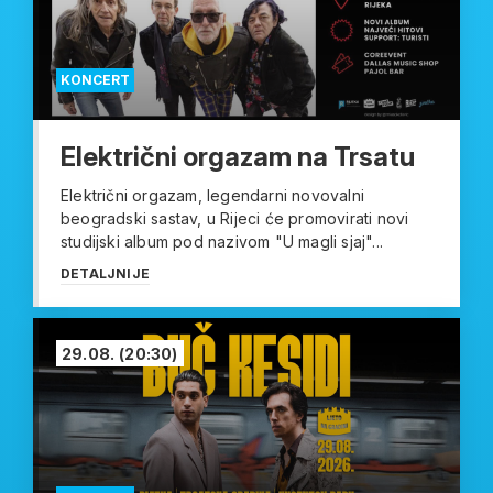
KONCERT
Električni orgazam na Trsatu
Električni orgazam, legendarni novovalni
beogradski sastav, u Rijeci će promovirati novi
studijski album pod nazivom "U magli sjaj"...
DETALJNIJE
29.08.
(20:30)