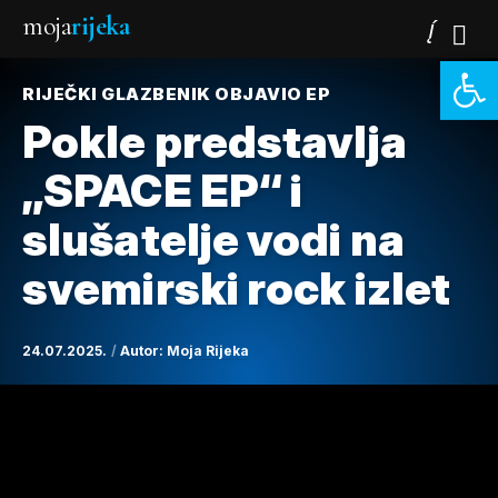
moja
rijeka
Open 
RIJEČKI GLAZBENIK OBJAVIO EP
Pokle predstavlja
„SPACE EP“ i
slušatelje vodi na
svemirski rock izlet
24.07.2025.
Autor:
Moja Rijeka