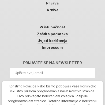
Prijava
Arhiva
Pristupačnost
Zaštita podataka
Uvjeti korištenja
Impressum
PRIJAVITE SE NA NEWSLETTER
GDPR Information
Koristimo kolačiće kako bismo poboljšali vaše korisničko
Prihvaćam da se moji podaci spremaju u bazu
iskustvo prilikom pregledavanja naših mrežnih stranica.
podataka i koriste u svrhu slanja MojaRijeka
Ovo prihvaćate korištenjem kolačića i daljnjim
newslettera
pregledavanjem stranice. Detaljne informacije o korištenju
MOJARIJEKA NEWSLETTER