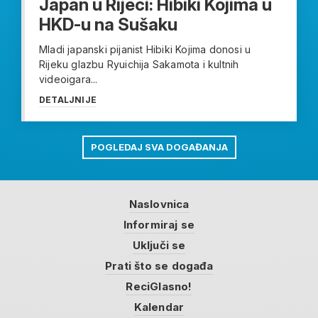
Japan u Rijeci: Hibiki Kojima u
HKD-u na Sušaku
Mladi japanski pijanist Hibiki Kojima donosi u
Rijeku glazbu Ryuichija Sakamota i kultnih
videoigara...
DETALJNIJE
POGLEDAJ SVA DOGAĐANJA
Naslovnica
Informiraj se
Uključi se
Prati što se događa
ReciGlasno!
Kalendar