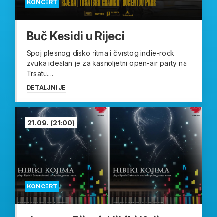
KONCERT
Buč Kesidi u Rijeci
Spoj plesnog disko ritma i čvrstog indie-rock
zvuka idealan je za kasnoljetni open-air party na
Trsatu....
DETALJNIJE
21.09.
(21:00)
KONCERT