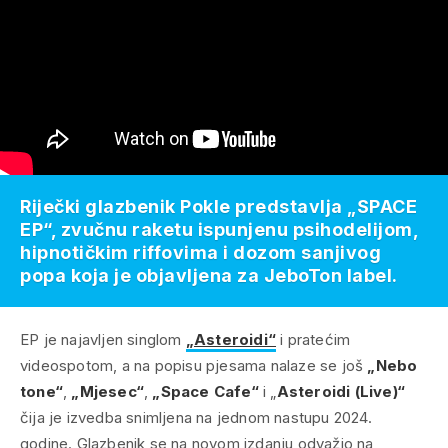
Riječki glazbenik Pokle predstavlja „SPACE
EP“, zvučnu raketu ispunjenu psihodelijom,
hipnotičkim riffovima i dozom sanjivog
popa koja je objavljena za JeboTon label.
EP je najavljen singlom
„Asteroidi“
i pratećim
videospotom, a na popisu pjesama nalaze se još
„Nebo
tone“
,
„Mjesec“
,
„Space Cafe“
i „
Asteroidi (Live)“
čija je izvedba snimljena na jednom nastupu 2024.
godine. Glazbenik se na novom izdanju odvažio na