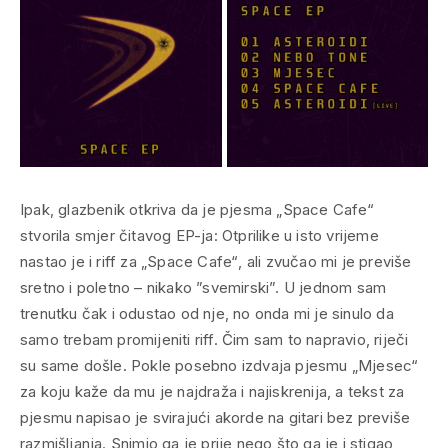
Ipak, glazbenik otkriva da je pjesma „Space Cafe“
stvorila smjer čitavog EP-ja:
Otprilike u isto vrijeme
nastao je i riff za
„Space Cafe“
, ali zvučao mi je previše
sretno i poletno – nikako ”svemirski”. U jednom sam
trenutku čak i odustao od nje, no onda mi je sinulo da
samo trebam promijeniti riff. Čim sam to napravio, riječi
su same došle
. Pokle posebno izdvaja pjesmu „Mjesec“
za koju kaže da mu je najdraža i najiskrenija, a tekst za
pjesmu napisao je svirajući akorde na gitari bez previše
razmišljanja. Snimio ga je prije nego što ga je i stigao