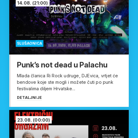
14.08.
(21:00)
SLUŠAONICA
Punk’s not dead u Palachu
Mlada članica Ri Rock udruge, DJEvica, vrtjet će
bendove koje ste mogli i možete čuti po punk
festivalima diljem Hrvatske...
DETALJNIJE
23.08.
(00:00)