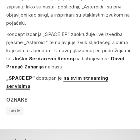
zapisati. Iako su nastali posljednji, „Asteroidi“ su prvi
objavljeni kao singl, a inspirirani su staklastim zvukom na
pojačalu.
Koncept izdanja „SPACE EP“ zaokružuje live izvedba
pjesme „Asteroidi“ te najavljuje zvuk sljedećeg albuma
koji snima s bendom. U novoj glazbenoj eri pridružuju mu
se
Joško Serdarević Ressoj
na bubnjevima i
David
Pranjić Zaharija
na basu.
„SPACE EP“
dostupan je
na svim streaming
servisima
.
OZNAKE
pokle