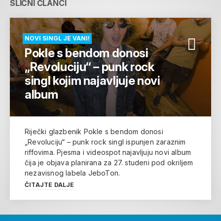
SLIČNI ČLANCI
NOVI SINGL JE VANI!
Pokle s bendom donosi
„Revoluciju“ – punk rock
singl kojim najavljuje novi
album
Riječki glazbenik Pokle s bendom donosi
„Revoluciju“ – punk rock singl ispunjen zaraznim
riffovima. Pjesma i videospot najavljuju novi album
čija je objava planirana za 27. studeni pod okriljem
nezavisnog labela JeboTon.
ČITAJTE DALJE