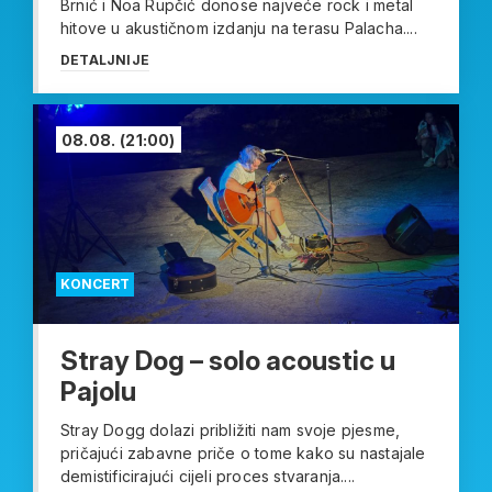
Brnić i Noa Rupčić donose najveće rock i metal
hitove u akustičnom izdanju na terasu Palacha....
DETALJNIJE
08.08.
(21:00)
KONCERT
Stray Dog – solo acoustic u
Pajolu
Stray Dogg dolazi približiti nam svoje pjesme,
pričajući zabavne priče o tome kako su nastajale
demistificirajući cijeli proces stvaranja....