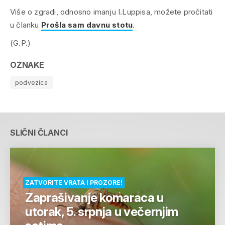
Više o zgradi, odnosno imanju I.Luppisa, možete pročitati
u članku
Prošla sam davnu stotu
.
(G.P.)
OZNAKE
podvezica
SLIČNI ČLANCI
ZATVORITE VRATA I PROZORE!
Zaprašivanje komaraca u
utorak, 5. srpnja u večernjim