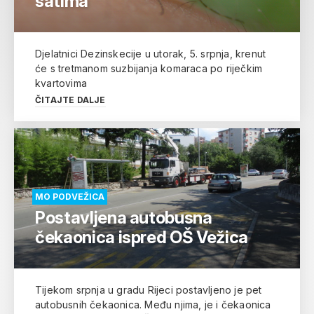
satima
Djelatnici Dezinskecije u utorak, 5. srpnja, krenut
će s tretmanom suzbijanja komaraca po riječkim
kvartovima
ČITAJTE DALJE
MO PODVEŽICA
Postavljena autobusna
čekaonica ispred OŠ Vežica
Tijekom srpnja u gradu Rijeci postavljeno je pet
autobusnih čekaonica. Među njima, je i čekaonica