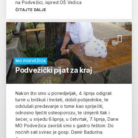
na Podvežici, ispred OŠ Vežica
ČITAJTE DALJE
MO PODVEŽICA
Podvežički pijat za kraj
Nakon što smo u ponedjeljak, 4. lipnja odigrali
turnir u briškuli i trešeti, dobili pobjednike, te
odslušali predavanje o tome kao spriječiti,
odnosno liječiti osteoporozu, te izmjerili tlak i
šećer, u srijedu 6.lipnja, u četvrtak, 7. lipnja, Dane
MO Podvežica završili smo s gastro feštom. Do
noćnih sati svirao je gosp. Damir Badurina.