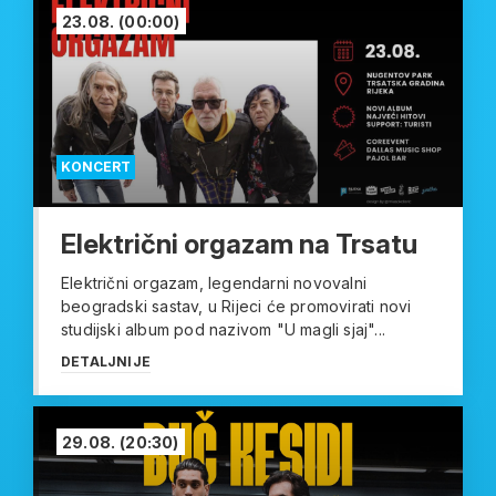
23.08.
(00:00)
KONCERT
Električni orgazam na Trsatu
Električni orgazam, legendarni novovalni
beogradski sastav, u Rijeci će promovirati novi
studijski album pod nazivom "U magli sjaj"...
DETALJNIJE
29.08.
(20:30)