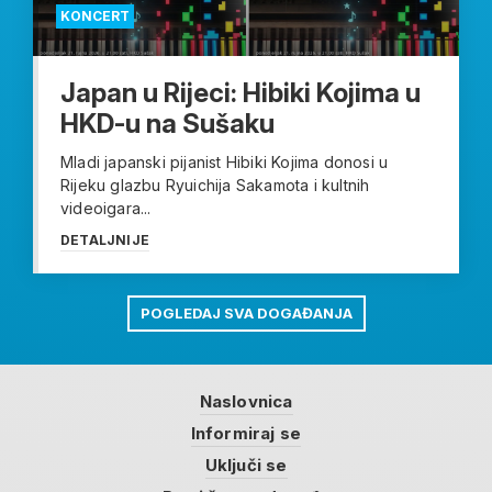
KONCERT
Japan u Rijeci: Hibiki Kojima u
HKD-u na Sušaku
Mladi japanski pijanist Hibiki Kojima donosi u
Rijeku glazbu Ryuichija Sakamota i kultnih
videoigara...
DETALJNIJE
POGLEDAJ SVA DOGAĐANJA
Naslovnica
Informiraj se
Uključi se