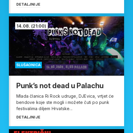
DETALJNIJE
14.08.
(21:00)
SLUŠAONICA
Punk’s not dead u Palachu
Mlada članica Ri Rock udruge, DJEvica, vrtjet će
bendove koje ste mogli i možete čuti po punk
festivalima diljem Hrvatske...
DETALJNIJE