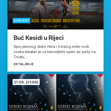
KONCERT
Buč Kesidi u Rijeci
Spoj plesnog disko ritma i čvrstog indie-rock
zvuka idealan je za kasnoljetni open-air party na
Trsatu....
DETALJNIJE
21.09.
(21:00)