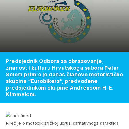
Predsjednik Odbora za obrazovanje,
znanost i kulturu Hrvatskoga sabora Petar
Selem primio je danas članove motorističke
skupine “Eurobikers”, predvođene
predsjednikom skupine Andreasom H. E.
Kimmelom.
Riječ je o motociklističkoj udruzi karitativnoga karaktera