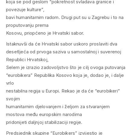
koja se pod geslom “pokretnost svladava granice i
povezuje kulture”,
bavi humanitarnim radom. Drugi put su u Zagrebu i to na
proputovanju prema
Kosovu, priopćeno je Hrvatski sabor.
Istaknuvši da će Hrvatski sabor uskoro proslaviti dva
desetljeća od prvoga saziva u samostalnoj i suverenoj
Republici Hrvatskoj,
Selem je izrazio zadovoljstvo što je cilj ovoga putovanja
“eurobikera” Republika Kosovo koja je, dodao je, i dalje
vrlo
nestabilna regija u Europi. Rekao je da će “eurobikeri”
svojim
humanitarnim djelovanjem i željom za stvaranjem
mostova među europskim narodima
pridonijeti daljnjoj stabilizaciji regije.
Predsjednik skupine “Eurobikers” izvijestio je