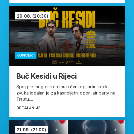
29.08.
(20:30)
KONCERT
Buč Kesidi u Rijeci
Spoj plesnog disko ritma i čvrstog indie-rock
zvuka idealan je za kasnoljetni open-air party na
Trsatu....
DETALJNIJE
21.09.
(21:00)