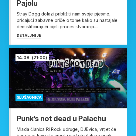
Pajolu
Stray Dogg dolazi približiti nam svoje pjesme,
pričajući zabavne priče o tome kako su nastajale
demistificirajući cijeli proces stvaranja....
DETALJNIJE
14.08.
(21:00)
SLUŠAONICA
Punk’s not dead u Palachu
Mlada članica Ri Rock udruge, DJEvica, vrtjet će
bendove koje ste mogli i možete čuti po punk