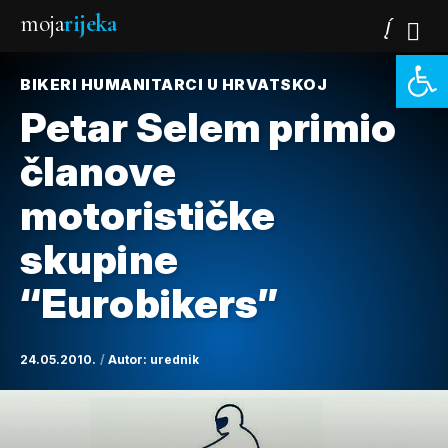
moja
rijeka
Open 
BIKERI HUMANITARCI U HRVATSKOJ
Petar Selem primio
članove
motorističke
skupine
“Eurobikers”
24.05.2010.
Autor:
urednik