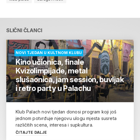
SLIČNI ČLANCI
NOVI TJEDAN U KULTNOM KLUBU
Kino učionica, finale
Kvizolimpijade, metal
slušaonica, jam session, buvljak
i retro party u Palachu
Klub Palach novi tjedan donosi program koji još
jednom potvrđuje njegovu ulogu mjesta susreta
različitih scena, interesa i supkultura.
ČITAJTE DALJE