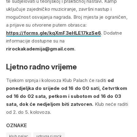
te sudjelovati u teorijskoj i praktičnoj nastavi. Kamp
uključuje zajedničko muziciranje, završni nastup i
mogućnost osvajanja nagrada. Broj mjesta je ograničen,
a prijave su otvorene putem obrasca:
https://forms.gle/kqXmF3eHLE17kzSe6
. Dodatne
informacije dostupne su na
rirockakademija@gmail.com
.
Ljetno radno vrijeme
Tijekom srpnja i kolovoza Klub Palach će raditi
od
ponedjeljka do srijede od 16 do 00 sati, četvrtkom
od 16 do 02 sata, petkom i subotom od 16 do 03
sata, dok će nedjeljom biti zatvoren.
Klub neće raditi
od 2. do 5. kolovoza.
OZNAKE
klub palac
udruga ri rock