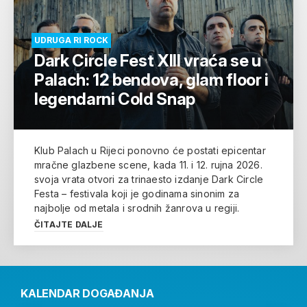
UDRUGA RI ROCK
Dark Circle Fest XIII vraća se u
Palach: 12 bendova, glam floor i
legendarni Cold Snap
Klub Palach u Rijeci ponovno će postati epicentar
mračne glazbene scene, kada 11. i 12. rujna 2026.
svoja vrata otvori za trinaesto izdanje Dark Circle
Festa – festivala koji je godinama sinonim za
najbolje od metala i srodnih žanrova u regiji.
ČITAJTE DALJE
KALENDAR DOGAĐANJA