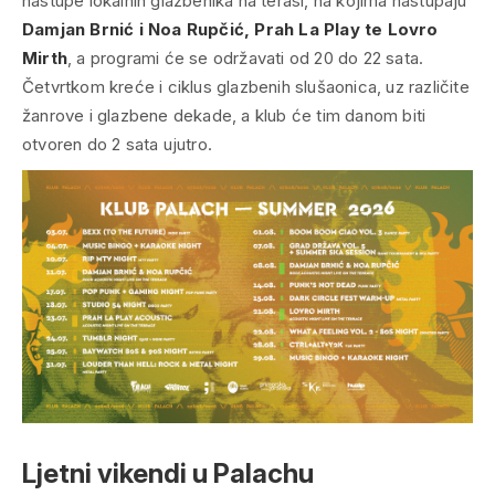
nastupe lokalnih glazbenika na terasi, na kojima nastupaju
Damjan Brnić i Noa Rupčić, Prah La Play te Lovro
Mirth
, a programi će se održavati od 20 do 22 sata.
Četvrtkom kreće i ciklus glazbenih slušaonica, uz različite
žanrove i glazbene dekade, a klub će tim danom biti
otvoren do 2 sata ujutro.
Ljetni vikendi u Palachu