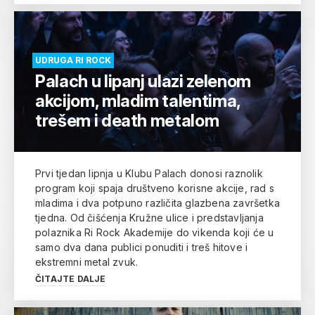
UDRUGA RI ROCK
Palach u lipanj ulazi zelenom
akcijom, mladim talentima,
trešem i death metalom
Prvi tjedan lipnja u Klubu Palach donosi raznolik
program koji spaja društveno korisne akcije, rad s
mladima i dva potpuno različita glazbena završetka
tjedna. Od čišćenja Kružne ulice i predstavljanja
polaznika Ri Rock Akademije do vikenda koji će u
samo dva dana publici ponuditi i treš hitove i
ekstremni metal zvuk.
ČITAJTE DALJE