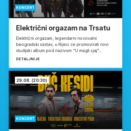
KONCERT
Električni orgazam na Trsatu
Električni orgazam, legendarni novovalni
beogradski sastav, u Rijeci će promovirati novi
studijski album pod nazivom "U magli sjaj"...
DETALJNIJE
29.08.
(20:30)
KONCERT