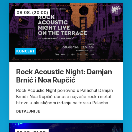
08.08.
(20:00)
KONCERT
Rock Acoustic Night: Damjan
Brnić i Noa Rupčić
Rock Acoustic Night ponovno u Palachu! Damjan
Brnić i Noa Rupčić donose najveće rock i metal
hitove u akustičnom izdanju na terasu Palacha....
DETALJNIJE