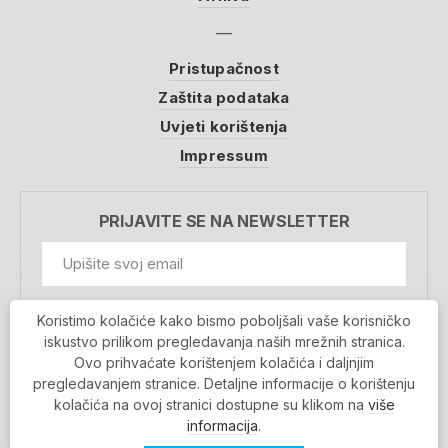
Pristupačnost
Zaštita podataka
Uvjeti korištenja
Impressum
PRIJAVITE SE NA NEWSLETTER
GDPR Information
Koristimo kolačiće kako bismo poboljšali vaše korisničko
Prihvaćam da se moji podaci spremaju u bazu
iskustvo prilikom pregledavanja naših mrežnih stranica.
podataka i koriste u svrhu slanja MojaRijeka
Ovo prihvaćate korištenjem kolačića i daljnjim
newslettera
pregledavanjem stranice. Detaljne informacije o korištenju
MOJARIJEKA NEWSLETTER
kolačića na ovoj stranici dostupne su klikom na
više
PRIJAVI SE
informacija
.