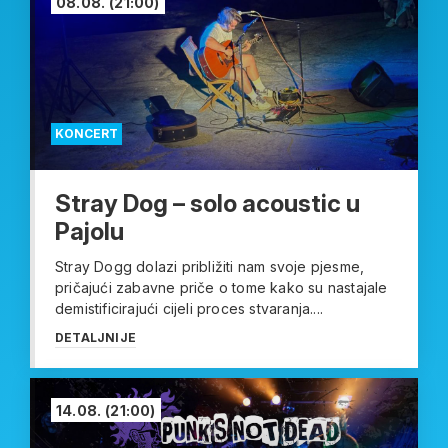
08.08.
(21:00)
KONCERT
Stray Dog – solo acoustic u
Pajolu
Stray Dogg dolazi približiti nam svoje pjesme,
pričajući zabavne priče o tome kako su nastajale
demistificirajući cijeli proces stvaranja....
DETALJNIJE
14.08.
(21:00)