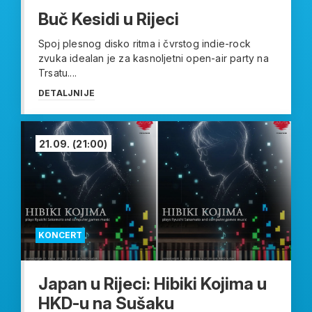
Buč Kesidi u Rijeci
Spoj plesnog disko ritma i čvrstog indie-rock
zvuka idealan je za kasnoljetni open-air party na
Trsatu....
DETALJNIJE
21.09.
(21:00)
KONCERT
Japan u Rijeci: Hibiki Kojima u
HKD-u na Sušaku