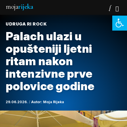
moja
rijeka
Open 
UDRUGA RI ROCK
Palach ulazi u
opušteniji ljetni
ritam nakon
intenzivne prve
polovice godine
29.06.2026.
Autor:
Moja Rijeka