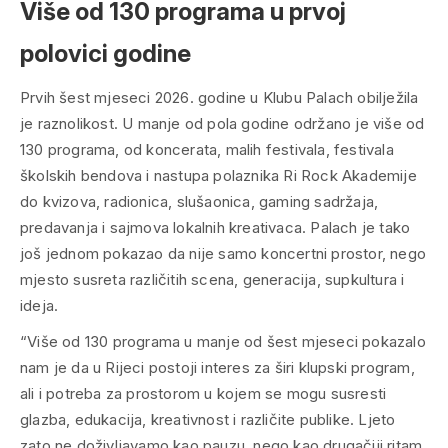
Više od 130 programa u prvoj
polovici godine
Prvih šest mjeseci 2026. godine u Klubu Palach obilježila
je raznolikost. U manje od pola godine održano je više od
130 programa, od koncerata, malih festivala, festivala
školskih bendova i nastupa polaznika Ri Rock Akademije
do kvizova, radionica, slušaonica, gaming sadržaja,
predavanja i sajmova lokalnih kreativaca. Palach je tako
još jednom pokazao da nije samo koncertni prostor, nego
mjesto susreta različitih scena, generacija, supkultura i
ideja.
“Više od 130 programa u manje od šest mjeseci pokazalo
nam je da u Rijeci postoji interes za širi klupski program,
ali i potreba za prostorom u kojem se mogu susresti
glazba, edukacija, kreativnost i različite publike. Ljeto
zato ne doživljavamo kao pauzu, nego kao drugačiji ritam