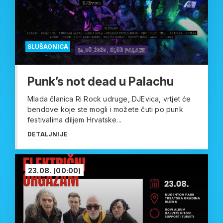
SLUŠAONICA
Punk’s not dead u Palachu
Mlada članica Ri Rock udruge, DJEvica, vrtjet će
bendove koje ste mogli i možete čuti po punk
festivalima diljem Hrvatske...
DETALJNIJE
23.08.
(00:00)