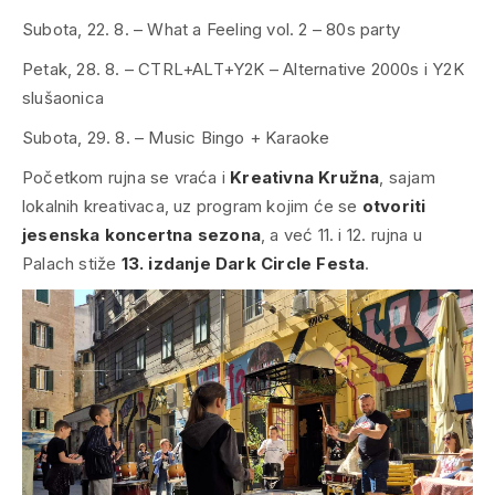
Subota, 22. 8. – What a Feeling vol. 2 – 80s party
Petak, 28. 8. – CTRL+ALT+Y2K – Alternative 2000s i Y2K
slušaonica
Subota, 29. 8. – Music Bingo + Karaoke
Početkom rujna se vraća i
Kreativna Kružna
, sajam
lokalnih kreativaca, uz program kojim će se
otvoriti
jesenska koncertna sezona
, a već 11. i 12. rujna u
Palach stiže
13. izdanje Dark Circle Festa
.