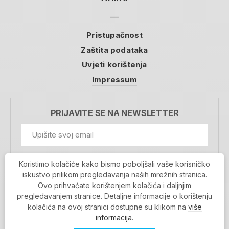
Pristupačnost
Zaštita podataka
Uvjeti korištenja
Impressum
PRIJAVITE SE NA NEWSLETTER
GDPR Information
Koristimo kolačiće kako bismo poboljšali vaše korisničko
Prihvaćam da se moji podaci spremaju u bazu
iskustvo prilikom pregledavanja naših mrežnih stranica.
podataka i koriste u svrhu slanja MojaRijeka
Ovo prihvaćate korištenjem kolačića i daljnjim
newslettera
pregledavanjem stranice. Detaljne informacije o korištenju
MOJARIJEKA NEWSLETTER
kolačića na ovoj stranici dostupne su klikom na
više
PRIJAVI SE
informacija
.