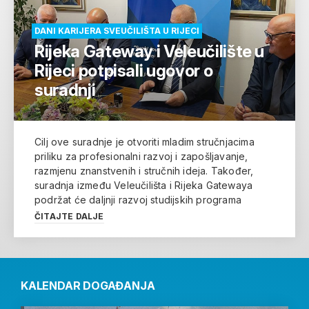
DANI KARIJERA SVEUČILIŠTA U RIJECI
Rijeka Gateway i Veleučilište u
Rijeci potpisali ugovor o
suradnji
Cilj ove suradnje je otvoriti mladim stručnjacima
priliku za profesionalni razvoj i zapošljavanje,
razmjenu znanstvenih i stručnih ideja. Također,
suradnja između Veleučilišta i Rijeka Gatewaya
podržat će daljnji razvoj studijskih programa
ČITAJTE DALJE
KALENDAR DOGAĐANJA