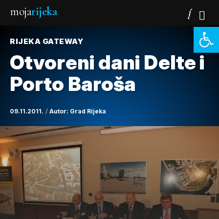
moja
rijeka
Open 
RIJEKA GATEWAY
Otvoreni dani Delte i
Porto Baroša
09.11.2011.
Autor:
Grad Rijeka