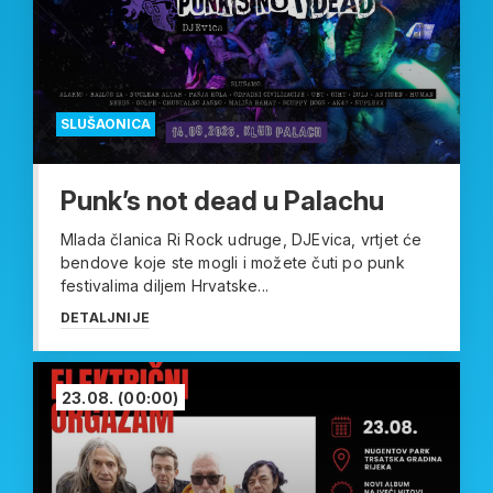
SLUŠAONICA
Punk’s not dead u Palachu
Mlada članica Ri Rock udruge, DJEvica, vrtjet će
bendove koje ste mogli i možete čuti po punk
festivalima diljem Hrvatske...
DETALJNIJE
23.08.
(00:00)