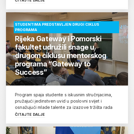
ČITAJTE DALJE
STUDENTIMA PREDSTAVLJEN DRUGI CIKLUS
PROGRAMA
Rijeka Gateway i Pomorski
fakultet udružili snage u
drugom ciklusu mentorskog
programa “Gateway to
Success”
Program spaja studente s iskusnim stručnjacima,
pružajući jedinstven uvid u poslovni svijet i
osnažujući mlade talente za izazove tržišta rada
ČITAJTE DALJE