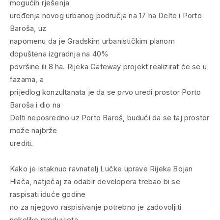
mogućih rješenja
uređenja novog urbanog područja na 17 ha Delte i Porto
Baroša, uz
napomenu da je Gradskim urbanističkim planom
dopuštena izgradnja na 40%
površine ili 8 ha. Rijeka Gateway projekt realizirat će se u
fazama, a
prijedlog konzultanata je da se prvo uredi prostor Porto
Baroša i dio na
Delti neposredno uz Porto Baroš, budući da se taj prostor
može najbrže
urediti.
Kako je istaknuo ravnatelj Lučke uprave Rijeka Bojan
Hlača, natječaj za odabir developera trebao bi se
raspisati iduće godine
no za njegovo raspisivanje potrebno je zadovoljiti
nekoliko preduvjeta.