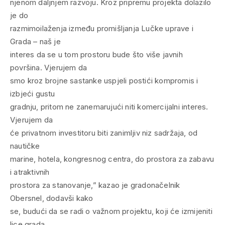
njenom daljnjem razvoju. Kroz pripremu projekta dolazilo
je do
razmimoilaženja između promišljanja Lučke uprave i
Grada – naš je
interes da se u tom prostoru bude što više javnih
površina. Vjerujem da
smo kroz brojne sastanke uspjeli postići kompromis i
izbjeći gustu
gradnju, pritom ne zanemarujući niti komercijalni interes.
Vjerujem da
će privatnom investitoru biti zanimljiv niz sadržaja, od
nautičke
marine, hotela, kongresnog centra, do prostora za zabavu
i atraktivnih
prostora za stanovanje,” kazao je gradonačelnik
Obersnel, dodavši kako
se, budući da se radi o važnom projektu, koji će izmijeniti
lice grada,