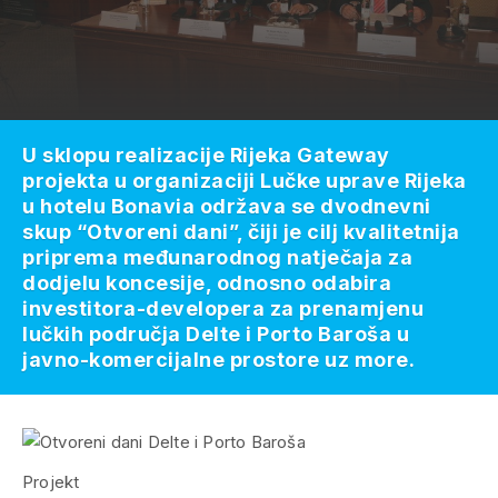
U sklopu realizacije Rijeka Gateway
projekta u organizaciji Lučke uprave Rijeka
u hotelu Bonavia održava se dvodnevni
skup “Otvoreni dani”, čiji je cilj kvalitetnija
priprema međunarodnog natječaja za
dodjelu koncesije, odnosno odabira
investitora-developera za prenamjenu
lučkih područja Delte i Porto Baroša u
javno-komercijalne prostore uz more.
Projekt