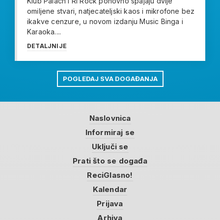
Klub Palach i Ri Rock ponovno spajaju dvije
omiljene stvari, natjecateljski kaos i mikrofone bez
ikakve cenzure, u novom izdanju Music Binga i
Karaoka....
DETALJNIJE
POGLEDAJ SVA DOGAĐANJA
Naslovnica
Informiraj se
Uključi se
Prati što se događa
ReciGlasno!
Kalendar
Prijava
Arhiva