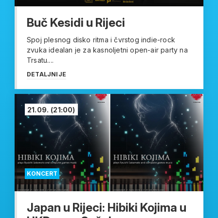
Buč Kesidi u Rijeci
Spoj plesnog disko ritma i čvrstog indie-rock
zvuka idealan je za kasnoljetni open-air party na
Trsatu....
DETALJNIJE
21.09.
(21:00)
KONCERT
Japan u Rijeci: Hibiki Kojima u