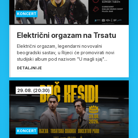
KONCERT
Električni orgazam na Trsatu
Električni orgazam, legendarni novovalni
beogradski sastav, u Rijeci će promovirati novi
studijski album pod nazivom "U magli sjaj"...
DETALJNIJE
29.08.
(20:30)
KONCERT