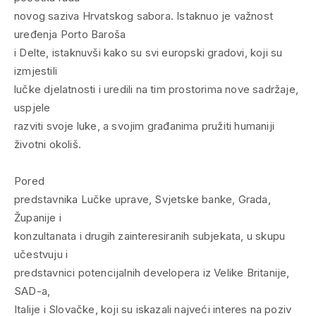
novog saziva Hrvatskog sabora. Istaknuo je važnost
uređenja Porto Baroša
i Delte, istaknuvši kako su svi europski gradovi, koji su
izmjestili
lučke djelatnosti i uredili na tim prostorima nove sadržaje,
uspjele
razviti svoje luke, a svojim građanima pružiti humaniji
životni okoliš.
Pored
predstavnika Lučke uprave, Svjetske banke, Grada,
Županije i
konzultanata i drugih zainteresiranih subjekata, u skupu
učestvuju i
predstavnici potencijalnih developera iz Velike Britanije,
SAD-a,
Italije i Slovačke, koji su iskazali najveći interes na poziv