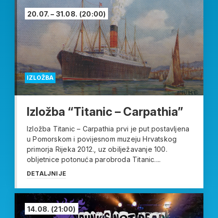
20.07. – 31.08.
(20:00)
IZLOŽBA
Izložba “Titanic – Carpathia”
Izložba Titanic – Carpathia prvi je put postavljena
u Pomorskom i povijesnom muzeju Hrvatskog
primorja Rijeka 2012., uz obilježavanje 100.
obljetnice potonuća parobroda Titanic....
DETALJNIJE
14.08.
(21:00)