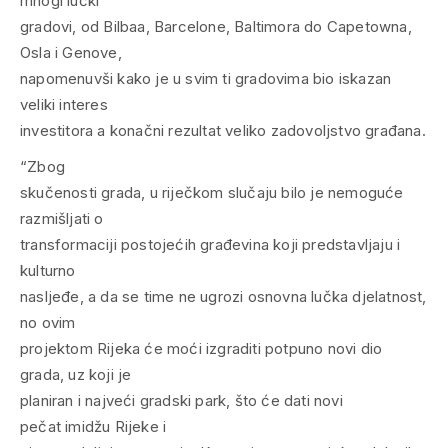
mnogi lučki
gradovi, od Bilbaa, Barcelone, Baltimora do Capetowna,
Osla i Genove,
napomenuvši kako je u svim ti gradovima bio iskazan
veliki interes
investitora a konačni rezultat veliko zadovoljstvo građana.
“Zbog
skučenosti grada, u riječkom slučaju bilo je nemoguće
razmišljati o
transformaciji postojećih građevina koji predstavljaju i
kulturno
nasljeđe, a da se time ne ugrozi osnovna lučka djelatnost,
no ovim
projektom Rijeka će moći izgraditi potpuno novi dio
grada, uz koji je
planiran i najveći gradski park, što će dati novi
pečat imidžu Rijeke i