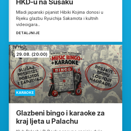
HKD-u na Sušaku
Mladi japanski pijanist Hibiki Kojima donosi u
Rijeku glazbu Ryuichija Sakamota i kultnih
videoigara...
DETALJNIJE
29.08.
(20:00)
KARAOKE
Glazbeni bingo i karaoke za
kraj ljeta u Palachu