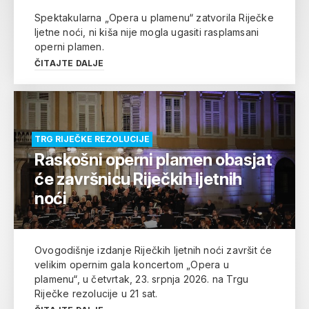
Spektakularna „Opera u plamenu“ zatvorila Riječke
ljetne noći, ni kiša nije mogla ugasiti rasplamsani
operni plamen.
ČITAJTE DALJE
TRG RIJEČKE REZOLUCIJE
Raskošni operni plamen obasjat
će završnicu Riječkih ljetnih
noći
Ovogodišnje izdanje Riječkih ljetnih noći završit će
velikim opernim gala koncertom „Opera u
plamenu“, u četvrtak, 23. srpnja 2026. na Trgu
Riječke rezolucije u 21 sat.