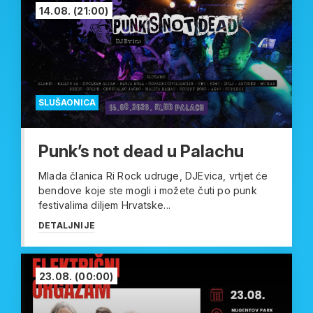
14.08.
(21:00)
SLUŠAONICA
Punk’s not dead u Palachu
Mlada članica Ri Rock udruge, DJEvica, vrtjet će
bendove koje ste mogli i možete čuti po punk
festivalima diljem Hrvatske...
DETALJNIJE
23.08.
(00:00)