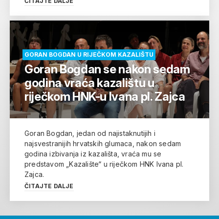
ČITAJTE DALJE
GORAN BOGDAN U RIJEČKOM KAZALIŠTU
Goran Bogdan se nakon sedam
godina vraća kazalištu u
riječkom HNK-u Ivana pl. Zajca
Goran Bogdan, jedan od najistaknutijih i
najsvestranijih hrvatskih glumaca, nakon sedam
godina izbivanja iz kazališta, vraća mu se
predstavom „Kazalište“ u riječkom HNK Ivana pl.
Zajca.
ČITAJTE DALJE