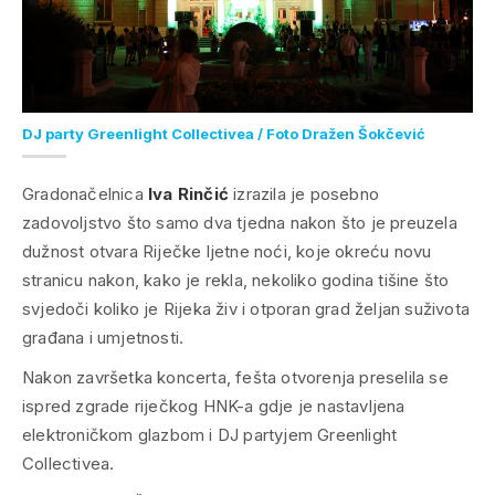
DJ party Greenlight Collectivea / Foto Dražen Šokčević
Gradonačelnica
Iva Rinčić
izrazila je posebno
zadovoljstvo što samo dva tjedna nakon što je preuzela
dužnost otvara Riječke ljetne noći, koje okreću novu
stranicu nakon, kako je rekla, nekoliko godina tišine što
svjedoči koliko je Rijeka živ i otporan grad željan suživota
građana i umjetnosti.
Nakon završetka koncerta, fešta otvorenja preselila se
ispred zgrade riječkog HNK-a gdje je nastavljena
elektroničkom glazbom i DJ partyjem Greenlight
Collectivea.