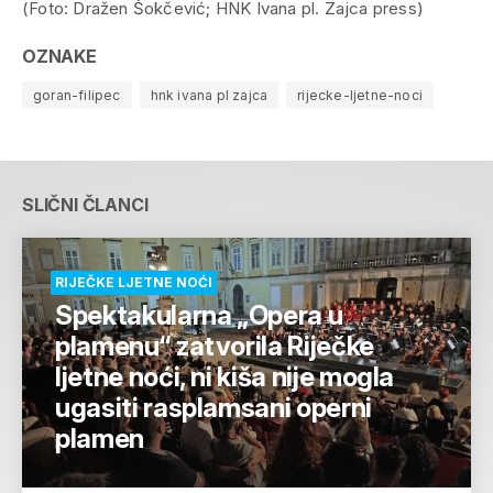
(Foto: Dražen Šokčević; HNK Ivana pl. Zajca press)
OZNAKE
goran-filipec
hnk ivana pl zajca
rijecke-ljetne-noci
SLIČNI ČLANCI
RIJEČKE LJETNE NOĆI
Spektakularna „Opera u
plamenu“ zatvorila Riječke
ljetne noći, ni kiša nije mogla
ugasiti rasplamsani operni
plamen