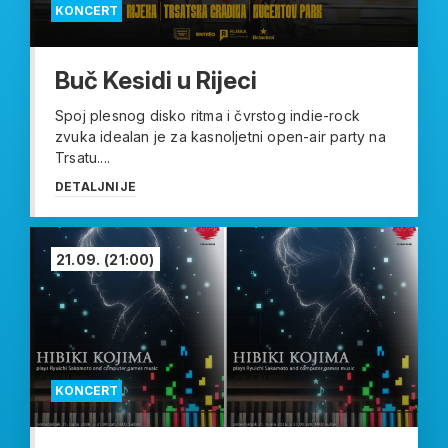
KONCERT
Buč Kesidi u Rijeci
Spoj plesnog disko ritma i čvrstog indie-rock
zvuka idealan je za kasnoljetni open-air party na
Trsatu....
DETALJNIJE
21.09.
(21:00)
KONCERT