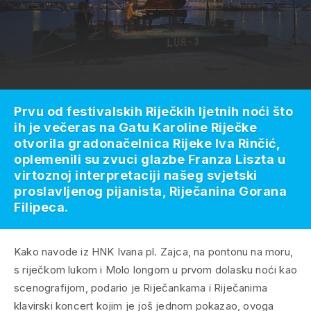
Prvu od festivalskih Riječkih ljetnih noći što
ih je večeras na Gatu Karoline Riječke
otvorila gradonačelnica Rijeke Iva Rinčić,
oplemenili su zvuci glazbe Franza Liszta u
virtoznoj interpretaciji našeg svjetski
proslavljenog pijanista, Riječanina Gorana
Filipeca.
Kako navode iz HNK Ivana pl. Zajca, na pontonu na moru,
s riječkom lukom i Molo longom u prvom dolasku noći kao
scenografijom, podario je Riječankama i Riječanima
klavirski koncert kojim je još jednom pokazao, ovoga