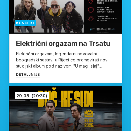
KONCERT
Električni orgazam na Trsatu
Električni orgazam, legendarni novovalni
beogradski sastav, u Rijeci će promovirati novi
studijski album pod nazivom "U magli sjaj"...
DETALJNIJE
29.08.
(20:30)