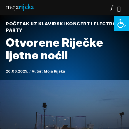
moja
rijeka
Open 
POČETAK UZ KLAVIRSKI KONCERT I ELECTRO
PARTY
Otvorene Riječke
ljetne noći!
20.06.2025.
Autor:
Moja Rijeka