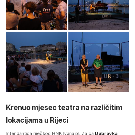
Krenuo mjesec teatra na različitim
lokacijama u Rijeci
Intendantica riječkog HNK Ivana pl. Zajca
Dubravka