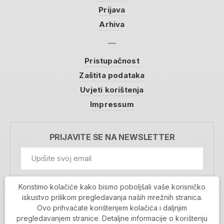
Prijava
Arhiva
Pristupačnost
Zaštita podataka
Uvjeti korištenja
Impressum
PRIJAVITE SE NA NEWSLETTER
GDPR Information
Koristimo kolačiće kako bismo poboljšali vaše korisničko
Prihvaćam da se moji podaci spremaju u bazu
iskustvo prilikom pregledavanja naših mrežnih stranica.
podataka i koriste u svrhu slanja MojaRijeka
Ovo prihvaćate korištenjem kolačića i daljnjim
newslettera
pregledavanjem stranice. Detaljne informacije o korištenju