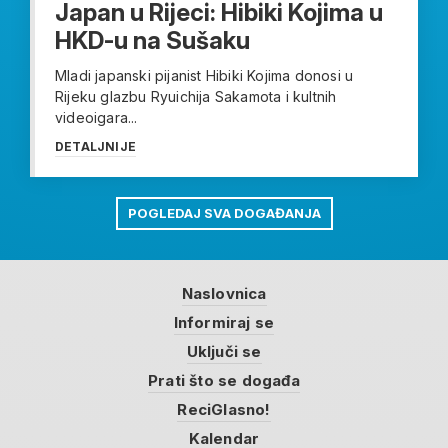
Japan u Rijeci: Hibiki Kojima u
HKD-u na Sušaku
Mladi japanski pijanist Hibiki Kojima donosi u
Rijeku glazbu Ryuichija Sakamota i kultnih
videoigara...
DETALJNIJE
POGLEDAJ SVA DOGAĐANJA
Naslovnica
Informiraj se
Uključi se
Prati što se događa
ReciGlasno!
Kalendar