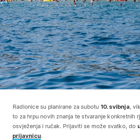
Radionice su planirane za subotu
10. svibnja
, v
to za hrpu novih znanja te stvaranje konkretnih rj
osvježenja i ručak. Prijaviti se može svatko, do
prijavnic
u
.