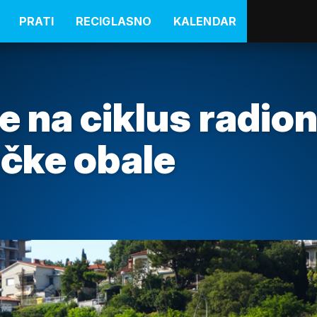
PRATI
RECIGLASNO
KALENDAR
e na ciklus radion
ečke obale