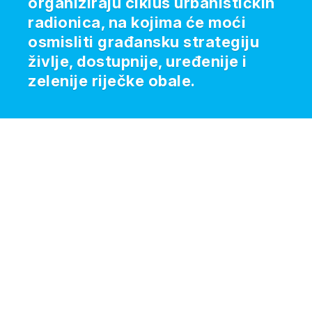
organiziraju ciklus urbanističkih
radionica, na kojima će moći
osmisliti građansku strategiju
življe, dostupnije, uređenije i
zelenije riječke obale.