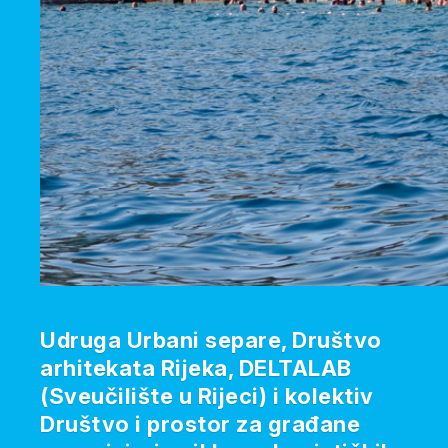
Udruga Urbani separe, Društvo
arhitekata Rijeka, DELTALAB
(Sveučilište u Rijeci) i kolektiv
Društvo i prostor za građane