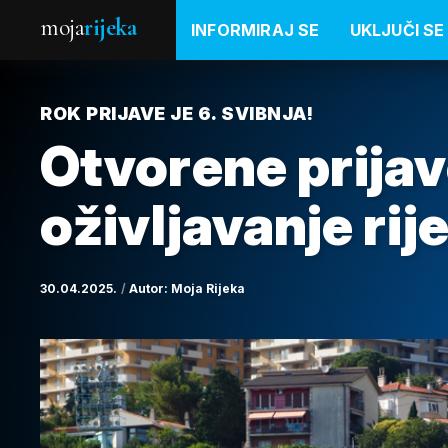
moja
rijeka
INFORMIRAJ SE
UKLJUČI SE
ROK PRIJAVE JE 6. SVIBNJA!
Otvorene prijav
oživljavanje rij
30.04.2025.
Autor:
Moja Rijeka