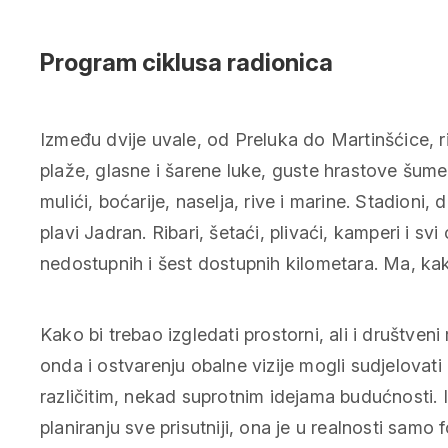
Program ciklusa radionica
Između dvije uvale, od Preluka do Martinšćice, ri
plaže, glasne i šarene luke, guste hrastove šume.
mulići, boćarije, naselja, rive i marine. Stadioni, d
plavi Jadran. Ribari, šetaći, plivaći, kamperi i sv
nedostupnih i šest dostupnih kilometara. Ma, kakv
Kako bi trebao izgledati prostorni, ali i društveni
onda i ostvarenju obalne vizije mogli sudjelovati
različitim, nekad suprotnim idejama budućnosti. I
planiranju sve prisutniji, ona je u realnosti sam