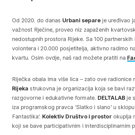
Od 2020. do danas
Urbani separe
je uređivao j
važnost Rječine, proveo niz zapaženih kvartovsk
nedostupnih prostora Rijeke. Sa 100 partnerskih in
volontera i 20.000 posjetitelja, aktivno radimo na
kvartu. Osim ovdje, naš rad možete pratiti na
Fa
Riječka obala ima više lica – zato ove radionice
Rijeka
strukovna je organizacija koja se bavi ra
razgovorne i edukativne formate.
DELTALAB
je 
iza programskog pravca ‘Slatko i slano’ u sklopu 
Fantastika’.
Kolektiv Društvo i prostor
okuplja m
koji se bave participativnim i interdisciplinarnim