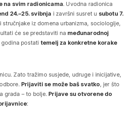
e na svim radionicama
. Uvodna radionica
end 24.–25. svibnja
i završni susret u
subotu 7.
ti stručnjake iz domena urbanizma, sociologije,
ltati će se predstaviti na
međunarodnoj
 godina postati
temelj za konkretne korake
nicu. Zato tražimo susjede, udruge i inicijative,
e odbore.
Prijaviti se može baš svatko
, jer što
ova grada – to bolje.
Prijave su otvorene do
prijavnice
: