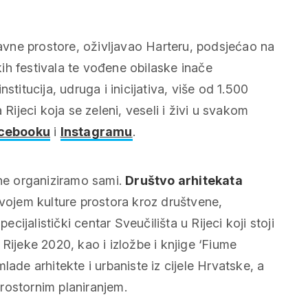
avne prostore, oživljavao Harteru, podsjećao na
ih festivala te vođene obilaske inače
stitucija, udruga i inicijativa, više od 1.500
 Rijeci koja se zeleni, veseli i živi u svakom
cebooku
i
Instagramu
.
 ne organiziramo sami.
Društvo arhitekata
zvojem kulture prostora kroz društvene,
specijalistički centar Sveučilišta u Rijeci koji stoji
Rijeke 2020, kao i izložbe i knjige ‘Fiume
lade arhitekte i urbaniste iz cijele Hrvatske, a
 prostornim planiranjem.