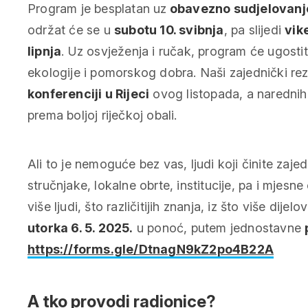
Program je besplatan uz
obavezno sudjelovanj
održat će se u
subotu 10. svibnja
, pa slijedi
vik
lipnja
. Uz osvježenja i ručak, program će ugosti
ekologije i pomorskog dobra. Naši zajednički rezu
konferenciji u Rijeci
ovog listopada, a narednih
prema boljoj riječkoj obali.
Ali to je nemoguće bez vas, ljudi koji činite zajed
stručnjake, lokalne obrte, institucije, pa i mjesn
više ljudi, što različitijih znanja, iz što više dijel
utorka 6. 5. 2025.
u ponoć, putem jednostavne
https://forms.gle/DtnagN9kZ2po4B22A
A tko provodi radionice?