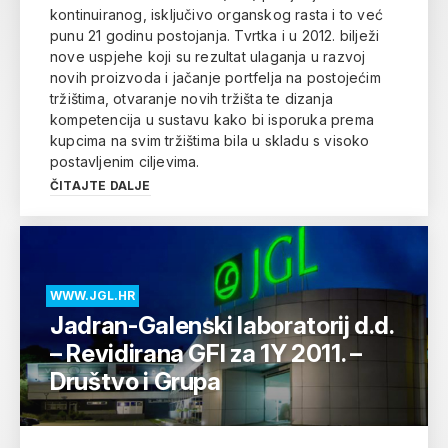
kontinuiranog, isključivo organskog rasta i to već
punu 21 godinu postojanja. Tvrtka i u 2012. bilježi
nove uspjehe koji su rezultat ulaganja u razvoj
novih proizvoda i jačanje portfelja na postojećim
tržištima, otvaranje novih tržišta te dizanja
kompetencija u sustavu kako bi isporuka prema
kupcima na svim tržištima bila u skladu s visoko
postavljenim ciljevima.
ČITAJTE DALJE
WWW.JGL.HR
Jadran-Galenski laboratorij d.d.
– Revidirana GFI za 1Y 2011. –
Društvo i Grupa