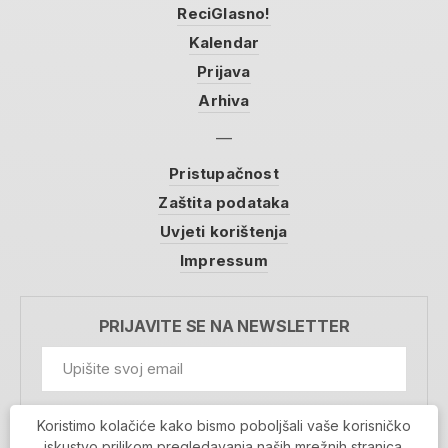
ReciGlasno!
Kalendar
Prijava
Arhiva
Pristupačnost
Zaštita podataka
Uvjeti korištenja
Impressum
PRIJAVITE SE NA NEWSLETTER
GDPR Information
Koristimo kolačiće kako bismo poboljšali vaše korisničko
Prihvaćam da se moji podaci spremaju u bazu
iskustvo prilikom pregledavanja naših mrežnih stranica.