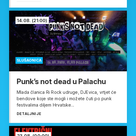
14.08.
(21:00)
SLUŠAONICA
Punk’s not dead u Palachu
Mlada članica Ri Rock udruge, DJEvica, vrtjet će
bendove koje ste mogli i možete čuti po punk
festivalima diljem Hrvatske...
DETALJNIJE
23.08.
(00:00)