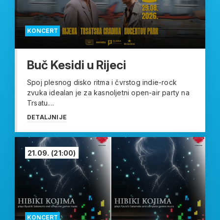
KONCERT
Buč Kesidi u Rijeci
Spoj plesnog disko ritma i čvrstog indie-rock
zvuka idealan je za kasnoljetni open-air party na
Trsatu....
DETALJNIJE
21.09.
(21:00)
KONCERT