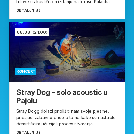
hitove u akustičnom izdanju na terasu Palacha....
DETALJNIJE
08.08.
(21:00)
KONCERT
Stray Dog – solo acoustic u
Pajolu
Stray Dogg dolazi približiti nam svoje pjesme,
pričajući zabavne priče o tome kako su nastajale
demistificirajući cijeli proces stvaranja....
DETALJNIJE