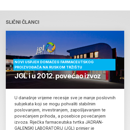
SLIČNI ČLANCI
NOVI USPJEH DOMAĆEG FARMACEUTSKOG
PROIZVOĐAČA NA RUSKOM TRŽIŠTU
JGL i u 2012. povećao izvoz
U današnje vrijeme recesije sve je manje poslovnih
subjekata koji se mogu pohvaliti stabilnim
poslovanjem, investiranjem, zapošljavanjem te
povećanjem prihoda, a posebice povećanjem
izvoza. Riječka farmaceutska tvrtka JADRAN-
GALENSKI LABORATORIJ (JGL) primjer je