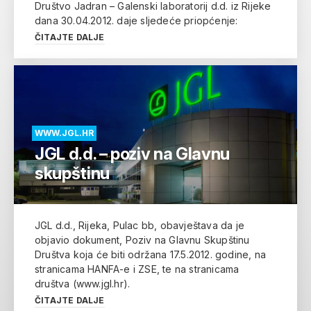
Društvo Jadran – Galenski laboratorij d.d. iz Rijeke
dana 30.04.2012. daje sljedeće priopćenje:
ČITAJTE DALJE
WWW.JGL.HR
JGL d.d. – poziv na Glavnu
skupštinu
JGL d.d., Rijeka, Pulac bb, obavještava da je
objavio dokument, Poziv na Glavnu Skupštinu
Društva koja će biti održana 17.5.2012. godine, na
stranicama HANFA-e i ZSE, te na stranicama
društva (www.jgl.hr).
ČITAJTE DALJE