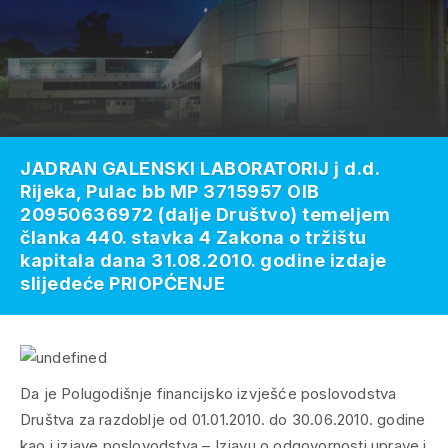
JADRAN GALENSKI LABORATORIJ j d.d.
Rijeka, Pulac bb MP 3715957 OIB
20950636972 (dalje Društvo) temeljem
članka 440. stavka 4 Zakona o tržištu
kapitala dana 31.08.2010. godine izdaje
slijedeće PRIOPĆENJE
Da je Polugodišnje financijsko izvješće poslovodstva
Društva za razdoblje od 01.01.2010. do 30.06.2010. godine
kao i izjave poslovodstva – Izjavu o odgovornosti uprave i