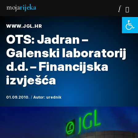
moja
rijeka
Open 
WWW.JGL.HR
OTS: Jadran –
Galenski laboratorij
d.d. – Financijska
izvješća
01.09.2010.
Autor:
urednik