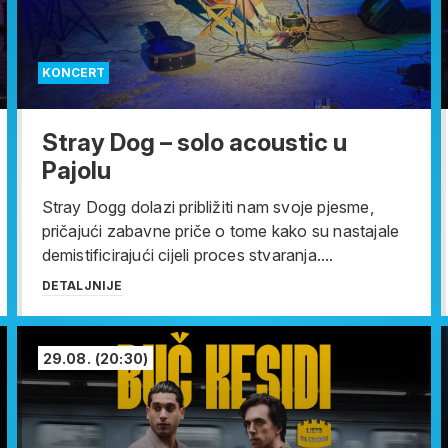
KONCERT
Stray Dog – solo acoustic u
Pajolu
Stray Dogg dolazi približiti nam svoje pjesme,
pričajući zabavne priče o tome kako su nastajale
demistificirajući cijeli proces stvaranja....
DETALJNIJE
29.08.
(20:30)