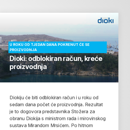
U ROKU OD TJEDAN DANA POKRENUT ĆE SE
PROIZVODNJA
Dioki: odblokiran račun, kreće
proizvodnja
Diokiju će biti odblokiran račun i u roku od
sedam dana počet će proizvodnja. Rezultat
je to dogovora predstavnika Stožera za
obranu Diokija s ministrom rada i mirovinskog
sustava Mirandom Mrsićem. Po hitnom