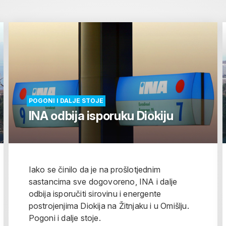
POGONI I DALJE STOJE
INA odbija isporuku Diokiju
Iako se činilo da je na prošlotjednim
sastancima sve dogovoreno, INA i dalje
odbija isporučiti sirovinu i energente
postrojenjima Diokija na Žitnjaku i u Omišlju.
Pogoni i dalje stoje.