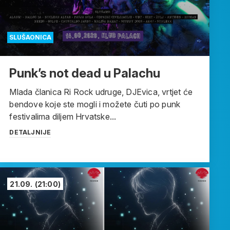
SLUŠAONICA
Punk’s not dead u Palachu
Mlada članica Ri Rock udruge, DJEvica, vrtjet će
bendove koje ste mogli i možete čuti po punk
festivalima diljem Hrvatske...
DETALJNIJE
21.09.
(21:00)