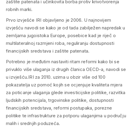
zaštite patenata i učinkovita borba protiv krivotvorenja
robnih marki.
Prvo izvješće IRI objavljeno je 2006. U najnovijem
izvješću navodi se kako je od tada zabilježen napredak u
zemljama jugoistoka Europe, posebice kad je riječ o
multilateralnoj razmjeni roba, reguliranju dostupnosti
financijskih sredstava i zaštite patenata.
Potrebno je međutim nastaviti ritam reformi kako bi se
privuklo više ulaganja iz drugih članica OECD-a, navodi se
u izvješću.
IRI za 2010. uzima u obzir više od 100
pokazatelja uz pomoć kojih se ocjenjuje kvaliteta mjera
za poticanje ulaganja glede investicijske politike, razvitka
ljudskih potencijala, trgovinske politike, dostupnosti
financijskih sredstava, reformi postupaka, porezne
politike te infrastrukture za potporu ulaganjima u području
malih i srednjih poduzeća.