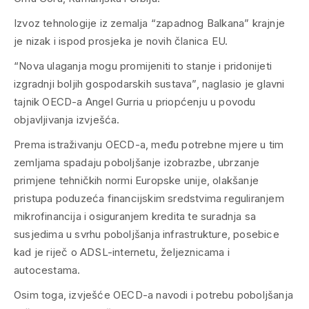
Izvoz tehnologije iz zemalja “zapadnog Balkana” krajnje
je nizak i ispod prosjeka je novih članica EU.
“Nova ulaganja mogu promijeniti to stanje i pridonijeti
izgradnji boljih gospodarskih sustava”, naglasio je glavni
tajnik OECD-a Angel Gurria u priopćenju u povodu
objavljivanja izvješća.
Prema istraživanju OECD-a, među potrebne mjere u tim
zemljama spadaju poboljšanje izobrazbe, ubrzanje
primjene tehničkih normi Europske unije, olakšanje
pristupa poduzeća financijskim sredstvima reguliranjem
mikrofinancija i osiguranjem kredita te suradnja sa
susjedima u svrhu poboljšanja infrastrukture, posebice
kad je riječ o ADSL-internetu, željeznicama i
autocestama.
Osim toga, izvješće OECD-a navodi i potrebu poboljšanja