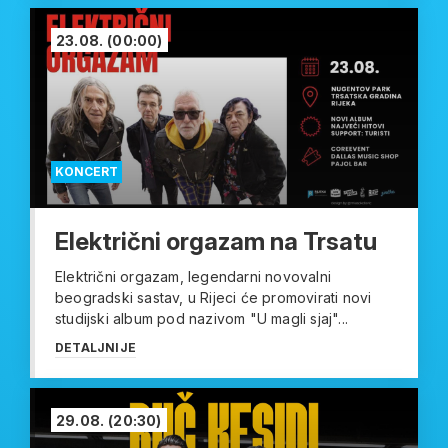
23.08.
(00:00)
KONCERT
Električni orgazam na Trsatu
Električni orgazam, legendarni novovalni
beogradski sastav, u Rijeci će promovirati novi
studijski album pod nazivom "U magli sjaj"...
DETALJNIJE
29.08.
(20:30)