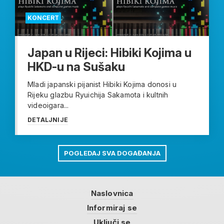
KONCERT
Japan u Rijeci: Hibiki Kojima u
HKD-u na Sušaku
Mladi japanski pijanist Hibiki Kojima donosi u
Rijeku glazbu Ryuichija Sakamota i kultnih
videoigara...
DETALJNIJE
POGLEDAJ SVA DOGAĐANJA
Naslovnica
Informiraj se
Uključi se