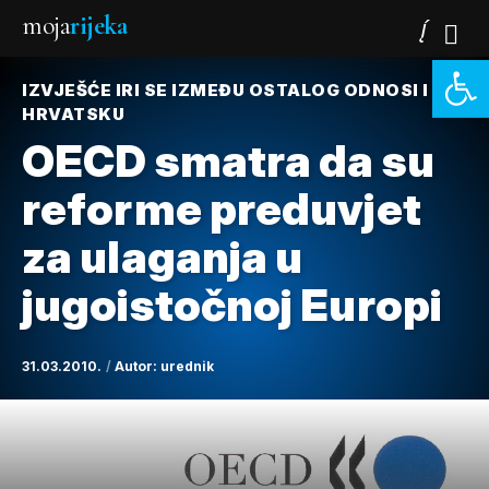
moja
rijeka
Open 
IZVJEŠĆE IRI SE IZMEĐU OSTALOG ODNOSI I NA
HRVATSKU
OECD smatra da su
reforme preduvjet
za ulaganja u
jugoistočnoj Europi
31.03.2010.
Autor:
urednik