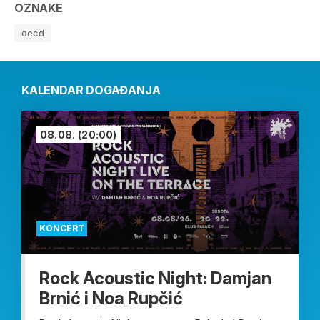
OZNAKE
oecd
KALENDAR DOGAĐANJA
08.08.
(20:00)
KONCERT
Rock Acoustic Night: Damjan
Brnić i Noa Rupčić