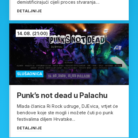
demistificirajući cijeli proces stvaranja....
DETALJNIJE
14.08.
(21:00)
SLUŠAONICA
Punk’s not dead u Palachu
Mlada članica Ri Rock udruge, DJEvica, vrtjet će
bendove koje ste mogli i možete čuti po punk
festivalima diljem Hrvatske...
DETALJNIJE