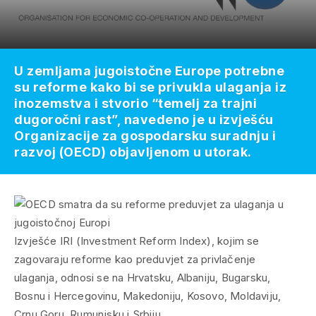
U zemljama jugoistočne Europe potrebne
su reforme kako bi se privukla ulaganja iz
inozemstva i stvorio “temelj za trajni
dugoročni rast”, navedeno je u izvješću
Organizacije za gospodarsku suradnju i
razvoj (OECD) objavljenom u utorak.
Izvješće IRI (Investment Reform Index), kojim se
zagovaraju reforme kao preduvjet za privlačenje
ulaganja, odnosi se na Hrvatsku, Albaniju, Bugarsku,
Bosnu i Hercegovinu, Makedoniju, Kosovo, Moldaviju,
Crnu Goru, Rumunjsku i Srbiju.