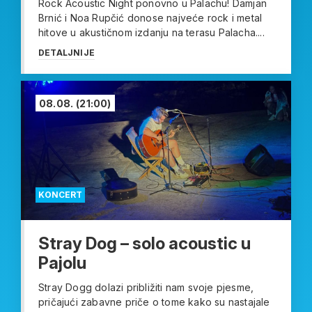
Rock Acoustic Night ponovno u Palachu! Damjan
Brnić i Noa Rupčić donose najveće rock i metal
hitove u akustičnom izdanju na terasu Palacha....
DETALJNIJE
08.08.
(21:00)
KONCERT
Stray Dog – solo acoustic u
Pajolu
Stray Dogg dolazi približiti nam svoje pjesme,
pričajući zabavne priče o tome kako su nastajale