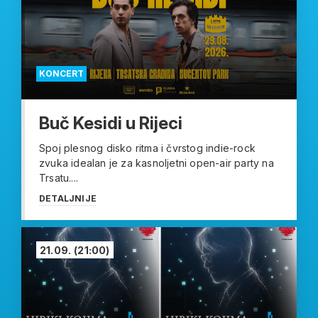
KONCERT
Buč Kesidi u Rijeci
Spoj plesnog disko ritma i čvrstog indie-rock
zvuka idealan je za kasnoljetni open-air party na
Trsatu....
DETALJNIJE
21.09.
(21:00)