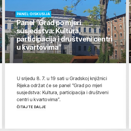
PANEL-DISKUSIJA
Panel ”Grad po mjeri
susjedstva: Kultura,
participacija i društveni centri
u kvartovima”
U srijedu 8. 7. u 19 sati u Gradskoj knjižnici
Rijeka održat će se panel ”Grad po mjeri
susjedstva: Kultura, participacija i društveni
centri u kvartovima”.
ČITAJTE DALJE