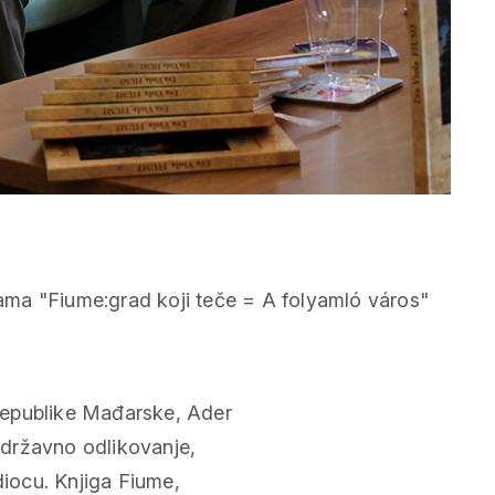
k Republike Mađarske, Ader
o državno odlikovanje,
diocu. Knjiga Fiume,