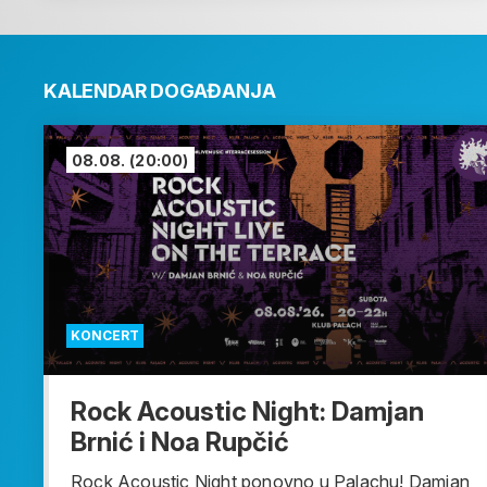
KALENDAR DOGAĐANJA
08.08.
(20:00)
KONCERT
Rock Acoustic Night: Damjan
Brnić i Noa Rupčić
Rock Acoustic Night ponovno u Palachu! Damjan