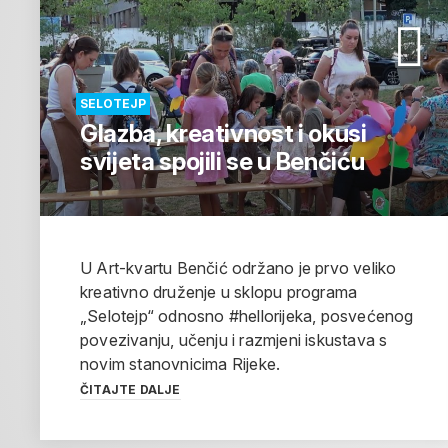
SELOTEJP
Glazba, kreativnost i okusi
svijeta spojili se u Benčiću
U Art-kvartu Benčić održano je prvo veliko
kreativno druženje u sklopu programa
„Selotejp“ odnosno #hellorijeka, posvećenog
povezivanju, učenju i razmjeni iskustava s
novim stanovnicima Rijeke.
ČITAJTE DALJE