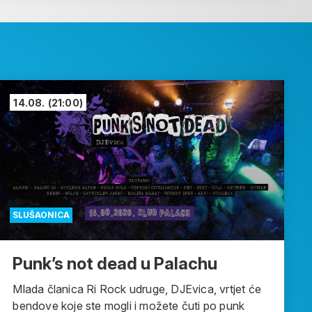
14.08.
(21:00)
SLUŠAONICA
Punk’s not dead u Palachu
Mlada članica Ri Rock udruge, DJEvica, vrtjet će
bendove koje ste mogli i možete čuti po punk