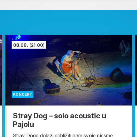
08.08.
(21:00)
KONCERT
Stray Dog – solo acoustic u
Pajolu
Stray Dogg dolazi približiti nam svoje pjesme,