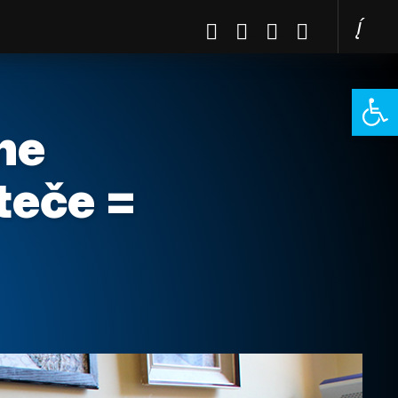
Open 
ne
teče =