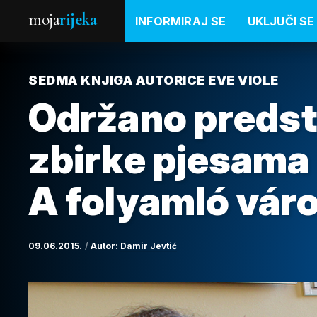
moja
rijeka
INFORMIRAJ SE
UKLJUČI SE
SEDMA KNJIGA AUTORICE EVE VIOLE
Održano predst
zbirke pjesama 
A folyamló vár
09.06.2015.
Autor:
Damir Jevtić