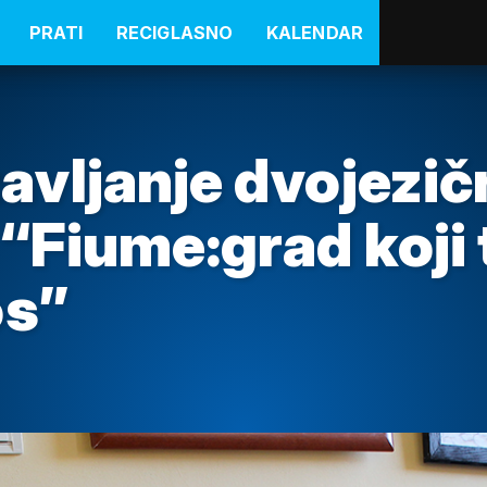
PRATI
RECIGLASNO
KALENDAR
avljanje dvojezič
“Fiume:grad koji 
os”