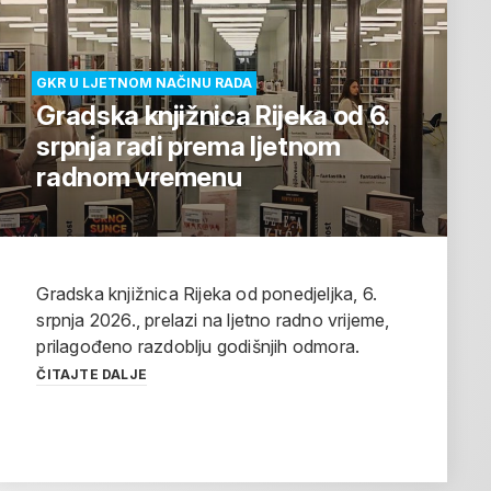
GKR U LJETNOM NAČINU RADA
Gradska knjižnica Rijeka od 6.
srpnja radi prema ljetnom
radnom vremenu
Gradska knjižnica Rijeka od ponedjeljka, 6.
srpnja 2026., prelazi na ljetno radno vrijeme,
prilagođeno razdoblju godišnjih odmora.
ČITAJTE DALJE