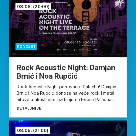
08.08.
(20:00)
KONCERT
Rock Acoustic Night: Damjan
Brnić i Noa Rupčić
Rock Acoustic Night ponovno u Palachu! Damjan
Brnić i Noa Rupčić donose najveće rock i metal
hitove u akustičnom izdanju na terasu Palacha....
DETALJNIJE
08.08.
(21:00)