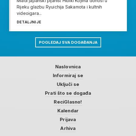
Mladi japanski pijanist Hibiki Kojima donosi u
Rijeku glazbu Ryuichija Sakamota i kultnih
videoigara...
DETALJNIJE
POGLEDAJ SVA DOGAĐANJA
Naslovnica
Informiraj se
Uključi se
Prati što se događa
ReciGlasno!
Kalendar
Prijava
Arhiva