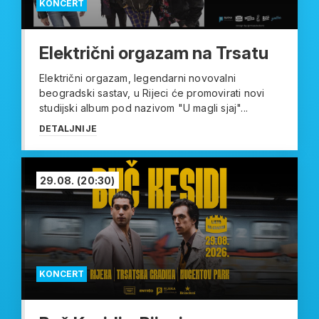
KONCERT
Električni orgazam na Trsatu
Električni orgazam, legendarni novovalni
beogradski sastav, u Rijeci će promovirati novi
studijski album pod nazivom "U magli sjaj"...
DETALJNIJE
29.08.
(20:30)
KONCERT