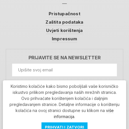
Pristupačnost
Zaštita podataka
Uvjeti korištenja
Impressum
PRIJAVITE SE NA NEWSLETTER
GDPR Information
Koristimo kolačiće kako bismo poboljšali vaše korisničko
Prihvaćam da se moji podaci spremaju u bazu
iskustvo prilikom pregledavanja naših mrežnih stranica.
podataka i koriste u svrhu slanja MojaRijeka
Ovo prihvaćate korištenjem kolačića i daljnjim
newslettera
pregledavanjem stranice. Detaljne informacije o korištenju
MOJARIJEKA NEWSLETTER
kolačića na ovoj stranici dostupne su klikom na
više
PRIJAVI SE
informacija
.
PRIHVATI I ZATVORI