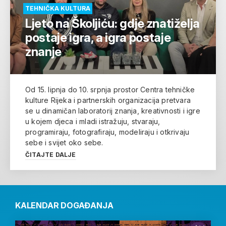
TEHNIČKA KULTURA
Ljeto na Školjiću: gdje znatiželja
postaje igra, a igra postaje
znanje
Od 15. lipnja do 10. srpnja prostor Centra tehničke
kulture Rijeka i partnerskih organizacija pretvara
se u dinamičan laboratorij znanja, kreativnosti i igre
u kojem djeca i mladi istražuju, stvaraju,
programiraju, fotografiraju, modeliraju i otkrivaju
sebe i svijet oko sebe.
ČITAJTE DALJE
KALENDAR DOGAĐANJA