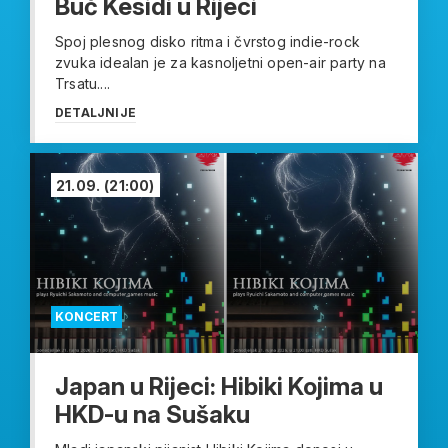
Buč Kesidi u Rijeci
Spoj plesnog disko ritma i čvrstog indie-rock
zvuka idealan je za kasnoljetni open-air party na
Trsatu....
DETALJNIJE
21.09.
(21:00)
KONCERT
Japan u Rijeci: Hibiki Kojima u
HKD-u na Sušaku