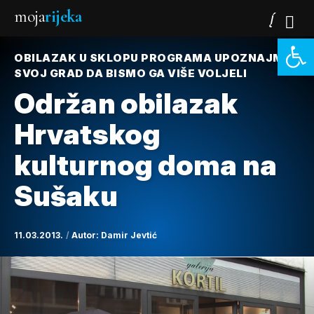
moja
rijeka
Open 
OBILAZAK U SKLOPU PROGRAMA UPOZNAJMO
SVOJ GRAD DA BISMO GA VIŠE VOLJELI
Održan obilazak
Hrvatskog
kulturnog doma na
Sušaku
11.03.2013.
Autor:
Damir Jevtić