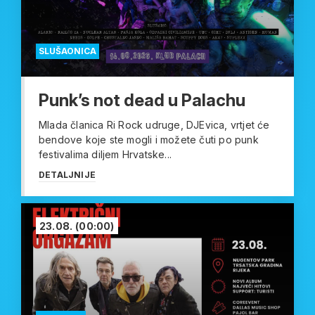
SLUŠAONICA
Punk’s not dead u Palachu
Mlada članica Ri Rock udruge, DJEvica, vrtjet će
bendove koje ste mogli i možete čuti po punk
festivalima diljem Hrvatske...
DETALJNIJE
23.08.
(00:00)