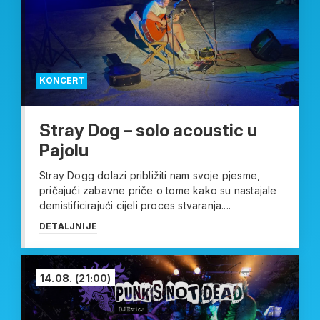
KONCERT
Stray Dog – solo acoustic u
Pajolu
Stray Dogg dolazi približiti nam svoje pjesme,
pričajući zabavne priče o tome kako su nastajale
demistificirajući cijeli proces stvaranja....
DETALJNIJE
14.08.
(21:00)