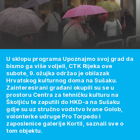
U sklopu programa Upoznajmo svoj grad da
bismo ga više voljeli, CTK Rijeka ove
subote, 9. ožujka održao je obilazak
Hrvatskog kulturnog doma na Sušaku.
Zainteresirani građani okupili su se u
prostoru Centra za tehničku kulturu na
Školjiću te zaputili do HKD-a na Sušaku
gdje su uz stručno vodstvo Ivane Golob,
volonterke udruge Pro Torpedo i
zaposlenice galerije Kortil, saznali sve o
tom objektu.