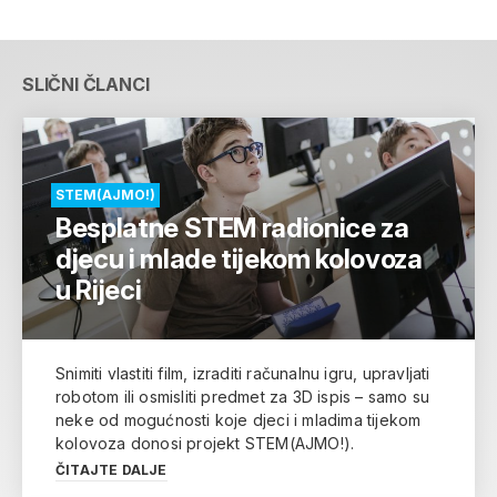
SLIČNI ČLANCI
STEM(AJMO!)
Besplatne STEM radionice za
djecu i mlade tijekom kolovoza
u Rijeci
Snimiti vlastiti film, izraditi računalnu igru, upravljati
robotom ili osmisliti predmet za 3D ispis – samo su
neke od mogućnosti koje djeci i mladima tijekom
kolovoza donosi projekt STEM(AJMO!).
ČITAJTE DALJE