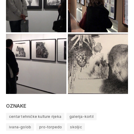
OZNAKE
centar tehničke kulture rijeka
galerija-kortil
ivana-golob
pro-torpedo
skoljic