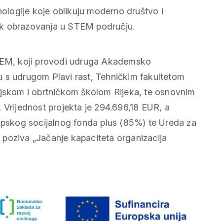
nologije koje oblikuju moderno društvo i
avak obrazovanja u STEM području.
EM, koji provodi udruga Akademsko
u s udrugom Plavi rast, Tehničkim fakultetom
ijskom i obrtničkom školom Rijeka, te osnovnim
 Vrijednost projekta je 294.696,18 EUR, a
ropskog socijalnog fonda plus (85%) te Ureda za
poziva „Jačanje kapaciteta organizacija