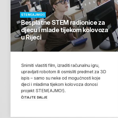
STEM(AJMO!)
Besplatne STEM radionice za
djecu i mlade tijekom kolovoza
u Rijeci
Snimiti vlastiti film, izraditi računalnu igru,
upravljati robotom ili osmisliti predmet za 3D
ispis – samo su neke od mogućnosti koje
djeci i mladima tijekom kolovoza donosi
projekt STEM(AJMO!).
ČITAJTE DALJE