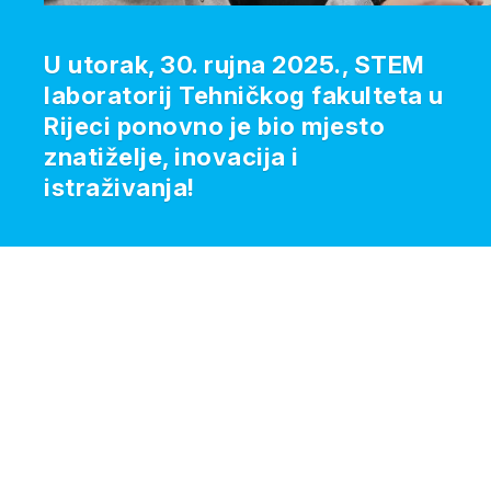
U utorak, 30. rujna 2025., STEM
laboratorij Tehničkog fakulteta u
Rijeci ponovno je bio mjesto
znatiželje, inovacija i
istraživanja!