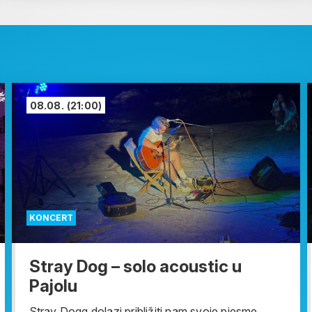
08.08.
(21:00)
KONCERT
Stray Dog – solo acoustic u
Pajolu
Stray Dogg dolazi približiti nam svoje pjesme,