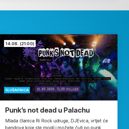
14.08.
(21:00)
SLUŠAONICA
Punk’s not dead u Palachu
Mlada članica Ri Rock udruge, DJEvica, vrtjet će
bendove koje ste mogli i možete čuti po punk