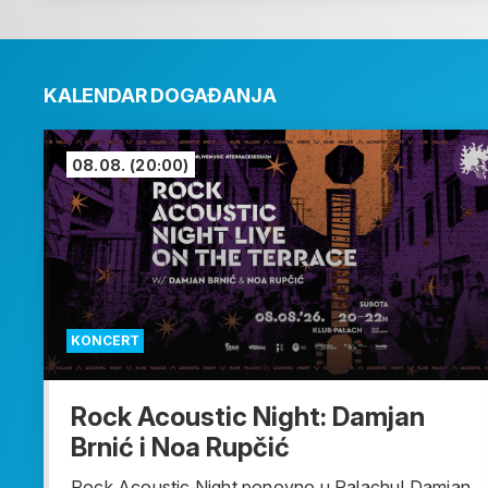
KALENDAR DOGAĐANJA
08.08.
(20:00)
KONCERT
Rock Acoustic Night: Damjan
Brnić i Noa Rupčić
Rock Acoustic Night ponovno u Palachu! Damjan