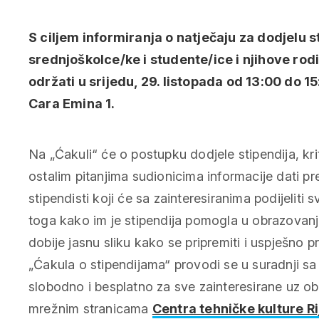
S ciljem informiranja o natječaju za dodjelu s
srednjoškolce/ke i studente/ice i njihove rodi
održati u srijedu, 29. listopada od 13:00 do 15
Cara Emina 1.
Na „Ćakuli“ će o postupku dodjele stipendija, kri
ostalim pitanjima sudionicima informacije dati pre
stipendisti koji će sa zainteresiranima podijeliti 
toga kako im je stipendija pomogla u obrazovanj
dobije jasnu sliku kako se pripremiti i uspješno pri
„Ćakula o stipendijama“ provodi se u suradnji sa
slobodno i besplatno za sve zainteresirane uz 
mrežnim stranicama
Centra tehničke kulture Ri