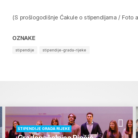
(S prošlogodišnje Ćakule o stipendijama / Foto a
OZNAKE
stipendije
stipendije-grada-rijeke
STIPENDIJE GRADA RIJEKE
Gradonačelnica Rinčić