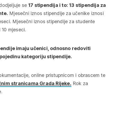
dodjeljuje se
17 stipendija i to: 13 stipendija za
nte.
Mjesečni iznos stipendije za učenike iznosi
eseci. Mjesečni iznos stipendije za studente
d 10 mjeseci.
endije imaju učenici, odnosno redoviti
pojedinu kategoriju stipendije.
okumentacije, online pristupnicom i obrascem te
nim stranicama Grada Rijeke.
Rok za
e.