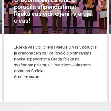
poručila stipendistima:
Rijeka vas vidi, cijeni i vjeruje
u vas!
„Rijeka vas vidi, cijeni i vjeruje u vas“, poručila
je gradonačelnica Iva Rinčić diplomiranim i
novim stipendistima Grada Rijeke na
svečanom prijemu u Hrvatskom kulturnom
domu na Sušaku.
ČITAJTE DALJE