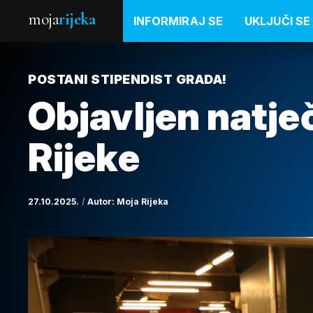
moja
rijeka
INFORMIRAJ SE
UKLJUČI SE
POSTANI STIPENDIST GRADA!
Objavljen natje
Rijeke
27.10.2025.
Autor:
Moja Rijeka