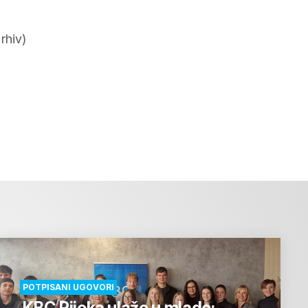
rhiv)
POTPISANI UGOVORI
KBC Rijeka ulaže u mlade: