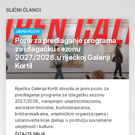
SLIČNI ČLANCI
JAVNI POZIV
Poziv za predlaganje programa
za izlagačku sezonu
2027./2028. u riječkoj Galeriji
Kortil
Riječka Galerija Kortil otvorila je javni poziv za
predlaganje programa za izlagačku sezonu
2027./2028., namijenjen umjetnicima/cama,
autorskim timovima, kustosima/icama,
kritičarima/kama, umjetničkim organizacijama i
ustanovama koje djeluju u području suvremene
umjetnosti i kulture.
ČITAJTE DALJE