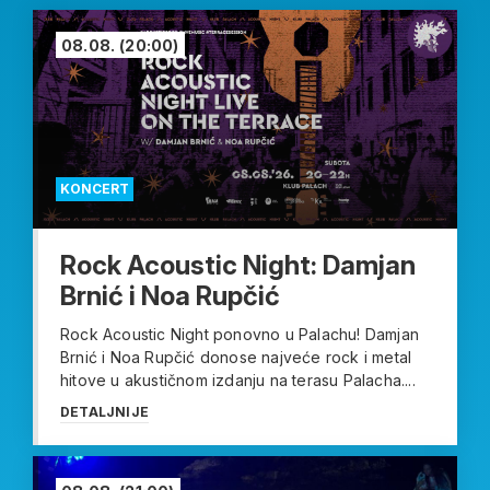
08.08.
(20:00)
KONCERT
Rock Acoustic Night: Damjan
Brnić i Noa Rupčić
Rock Acoustic Night ponovno u Palachu! Damjan
Brnić i Noa Rupčić donose najveće rock i metal
hitove u akustičnom izdanju na terasu Palacha....
DETALJNIJE