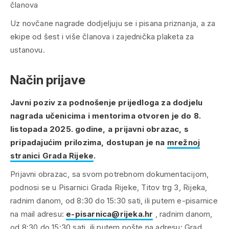
članova
Uz novčane nagrade dodjeljuju se i pisana priznanja, a za
ekipe od šest i više članova i zajednička plaketa za
ustanovu.
Način prijave
Javni poziv za podnošenje prijedloga za dodjelu
nagrada učenicima i mentorima otvoren je do 8.
listopada 2025. godine, a prijavni obrazac, s
pripadajućim prilozima, dostupan je na
mrežnoj
stranici Grada Rijeke
.
Prijavni obrazac, sa svom potrebnom dokumentacijom,
podnosi se u Pisarnici Grada Rijeke, Titov trg 3, Rijeka,
radnim danom, od 8:30 do 15:30 sati, ili putem e-pisarnice
na mail adresu:
e-pisarnica@rijeka.hr
, radnim danom,
od 8:30 do 15:30 sati, ili putem pošte na adresu: Grad