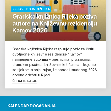
PRIJAVE DO 15. OŽUJKA
Gradska knjižnica Rijeka poziva
autore na Književnu rezidenciju
Kamov 2026.
Gradska knjižnica Rijeka raspisuje poziv za četiri
dvotjedne književne rezidencije “Kamov”
namijenjene autorima – pjesnicima, prozaicima,
dramskim piscima, književnim kritičarima – koje će
se tijekom srpnja, rujna, listopada i studenog 2026.
godine održati u Rijeci.
ČITAJTE DALJE
KALENDAR DOGAĐANJA