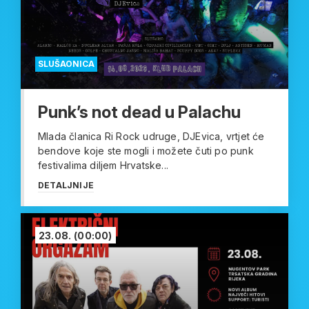
SLUŠAONICA
Punk’s not dead u Palachu
Mlada članica Ri Rock udruge, DJEvica, vrtjet će
bendove koje ste mogli i možete čuti po punk
festivalima diljem Hrvatske...
DETALJNIJE
23.08.
(00:00)