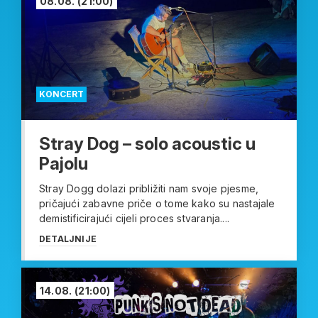
08.08.
(21:00)
KONCERT
Stray Dog – solo acoustic u
Pajolu
Stray Dogg dolazi približiti nam svoje pjesme,
pričajući zabavne priče o tome kako su nastajale
demistificirajući cijeli proces stvaranja....
DETALJNIJE
14.08.
(21:00)