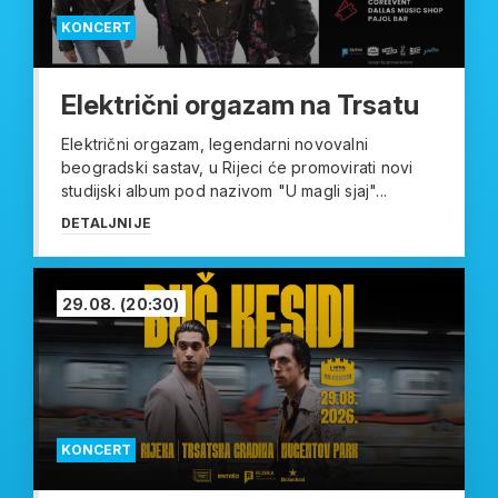
KONCERT
Električni orgazam na Trsatu
Električni orgazam, legendarni novovalni
beogradski sastav, u Rijeci će promovirati novi
studijski album pod nazivom "U magli sjaj"...
DETALJNIJE
29.08.
(20:30)
KONCERT