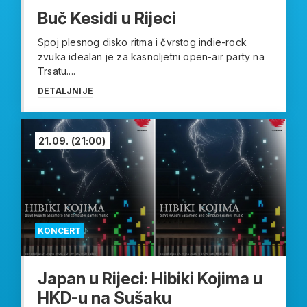
Buč Kesidi u Rijeci
Spoj plesnog disko ritma i čvrstog indie-rock
zvuka idealan je za kasnoljetni open-air party na
Trsatu....
DETALJNIJE
21.09.
(21:00)
KONCERT
Japan u Rijeci: Hibiki Kojima u
HKD-u na Sušaku