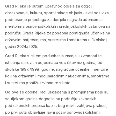
Grad Rijeka je putem Upravnog odjela za odgoj i
obrazovanje, kulturu, sport i mlade objavio Javni poziv za
podnošenje prijedloga za dodjelu nagrada učenicima i
mentorima osnovnoškolskih i srednjoškolskih ustanova na
području Grada Rijeke za posebna postignuća učenika na
državnim natjecanjima, susretima i smotrama u školskoj
godini 2024./2025.
Grad Rijeka s ciljem podupiranja znanja i izvrsnosti te
isticanja darovitih pojedinaca već čitav niz godina, od
školske 1997./1998. godine, nagrađuje učenike i mentore
koji na državnim i međunarodnim natjecanjima, smotrama
i susretima postižu izvrsne rezultate.
Od ove se godine, radi usklađenja s promjenama koje su
se tijekom godina dogodile na području zakonskih i
podzakonskih propisa kao i zbog novih zahtjeva prakse,
po prvi puta objavljuje javni poziv osnovnoškolskim i