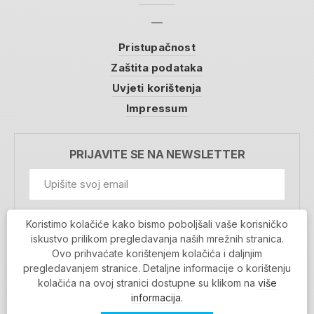
Pristupačnost
Zaštita podataka
Uvjeti korištenja
Impressum
PRIJAVITE SE NA NEWSLETTER
GDPR Information
Koristimo kolačiće kako bismo poboljšali vaše korisničko
Prihvaćam da se moji podaci spremaju u bazu
iskustvo prilikom pregledavanja naših mrežnih stranica.
podataka i koriste u svrhu slanja MojaRijeka
Ovo prihvaćate korištenjem kolačića i daljnjim
newslettera
pregledavanjem stranice. Detaljne informacije o korištenju
MOJARIJEKA NEWSLETTER
kolačića na ovoj stranici dostupne su klikom na
više
PRIJAVI SE
informacija
.