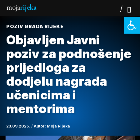
moja
rijeka
Open 
POZIV GRADA RIJEKE
Objavljen Javni
poziv za podnošenje
prijedloga za
dodjelu nagrada
učenicima i
mentorima
23.09.2025.
Autor:
Moja Rijeka