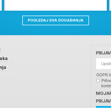
POGLEDAJ SVA DOGAĐANJA
t
PRIJA
taka
nja
GDPR I
Prihv
koris
MOJAR
PRIJAV