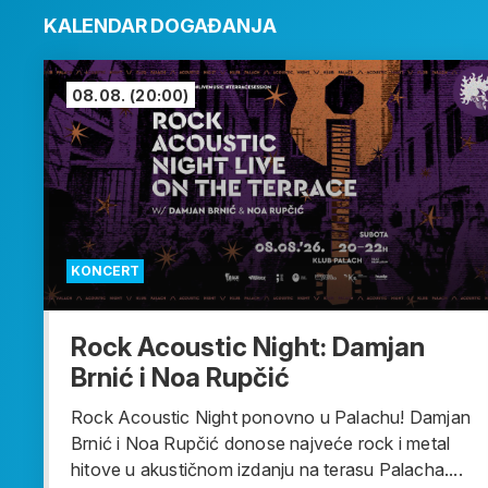
KALENDAR DOGAĐANJA
08.08.
(20:00)
KONCERT
Rock Acoustic Night: Damjan
Brnić i Noa Rupčić
Rock Acoustic Night ponovno u Palachu! Damjan
Brnić i Noa Rupčić donose najveće rock i metal
hitove u akustičnom izdanju na terasu Palacha....