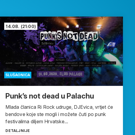
14.08.
(21:00)
SLUŠAONICA
Punk’s not dead u Palachu
Mlada članica Ri Rock udruge, DJEvica, vrtjet će
bendove koje ste mogli i možete čuti po punk
festivalima diljem Hrvatske...
DETALJNIJE