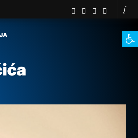
Open 
JA
čića