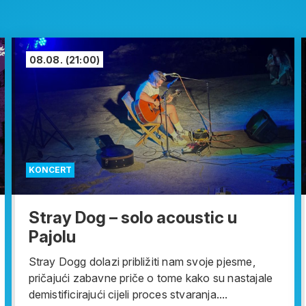
08.08.
(21:00)
KONCERT
Stray Dog – solo acoustic u
Pajolu
Stray Dogg dolazi približiti nam svoje pjesme,
pričajući zabavne priče o tome kako su nastajale
demistificirajući cijeli proces stvaranja....