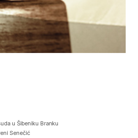
suda u Šibeniku Branku
Ireni Senečić