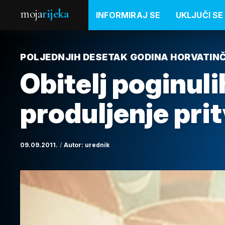
moja
rijeka
INFORMIRAJ SE
UKLJUČI SE
POLJEDNJIH DESETAK GODINA HORVATINČ
Obitelj poginuli
produljenje pri
09.09.2011.
Autor:
urednik