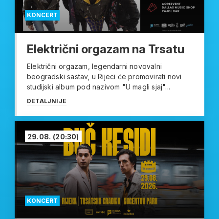
KONCERT
Električni orgazam na Trsatu
Električni orgazam, legendarni novovalni
beogradski sastav, u Rijeci će promovirati novi
studijski album pod nazivom "U magli sjaj"...
DETALJNIJE
29.08.
(20:30)
KONCERT