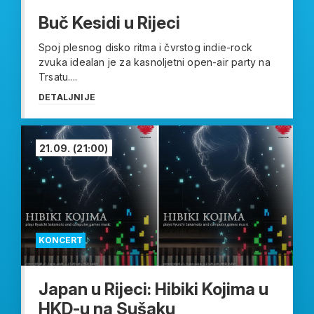
Buč Kesidi u Rijeci
Spoj plesnog disko ritma i čvrstog indie-rock
zvuka idealan je za kasnoljetni open-air party na
Trsatu....
DETALJNIJE
21.09.
(21:00)
KONCERT
Japan u Rijeci: Hibiki Kojima u
HKD-u na Sušaku