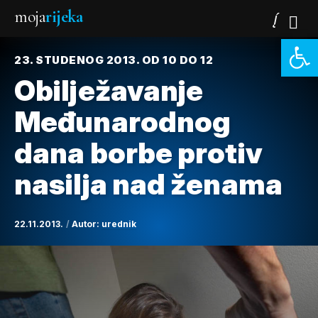
moja
rijeka
Open 
23. STUDENOG 2013. OD 10 DO 12
Obilježavanje
Međunarodnog
dana borbe protiv
nasilja nad ženama
22.11.2013.
Autor:
urednik