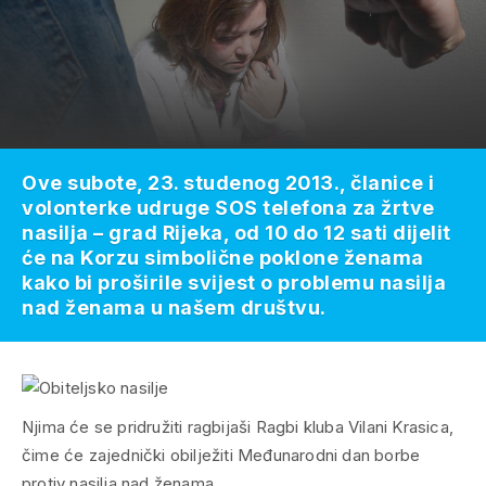
Ove subote, 23. studenog 2013., članice i
volonterke udruge SOS telefona za žrtve
nasilja – grad Rijeka, od 10 do 12 sati dijelit
će na Korzu simbolične poklone ženama
kako bi proširile svijest o problemu nasilja
nad ženama u našem društvu.
Njima će se pridružiti ragbijaši Ragbi kluba Vilani Krasica,
čime će zajednički obilježiti Međunarodni dan borbe
protiv nasilja nad ženama