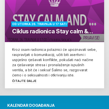
OD UTORKA 26. TRAVNJA U 17 SATI
Ciklus radionica Stay calm &…
Kroz osam radionica polaznici će upoznavati sebe,
raspravljati o komunikaciji, učiti biti asertivni i
uspješno rješavati konflikte, pokušati naći načine
za rješavanje stresa i pronalaženje ispušnih
ventila, a bit će i seksa! Šalimo se, razgovarat
ćemo i o seksualnosti i otkrivanju iste.
ČITAJTE DALJE
KALENDAR DOGAĐANJA