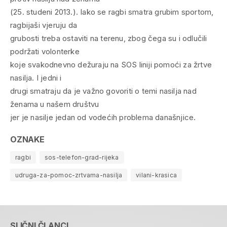
(25. studeni 2013.). Iako se ragbi smatra grubim sportom,
ragbijaši vjeruju da
grubosti treba ostaviti na terenu, zbog čega su i odlučili
podržati volonterke
koje svakodnevno dežuraju na SOS liniji pomoći za žrtve
nasilja. I jedni i
drugi smatraju da je važno govoriti o temi nasilja nad
ženama u našem društvu
jer je nasilje jedan od vodećih problema današnjice.
OZNAKE
ragbi
sos-telefon-grad-rijeka
udruga-za-pomoc-zrtvama-nasilja
vilani-krasica
SLIČNI ČLANCI