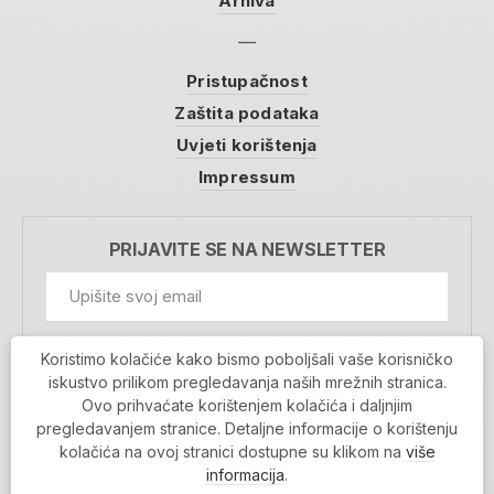
Arhiva
Pristupačnost
Zaštita podataka
Uvjeti korištenja
Impressum
PRIJAVITE SE NA NEWSLETTER
GDPR Information
Koristimo kolačiće kako bismo poboljšali vaše korisničko
Prihvaćam da se moji podaci spremaju u bazu
iskustvo prilikom pregledavanja naših mrežnih stranica.
podataka i koriste u svrhu slanja MojaRijeka
Ovo prihvaćate korištenjem kolačića i daljnjim
newslettera
pregledavanjem stranice. Detaljne informacije o korištenju
MOJARIJEKA NEWSLETTER
kolačića na ovoj stranici dostupne su klikom na
više
PRIJAVI SE
informacija
.