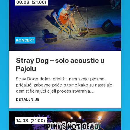
08.08.
(21:00)
KONCERT
Stray Dog – solo acoustic u
Pajolu
Stray Dogg dolazi približiti nam svoje pjesme,
pričajući zabavne priče o tome kako su nastajale
demistificirajući cijeli proces stvaranja....
DETALJNIJE
14.08.
(21:00)