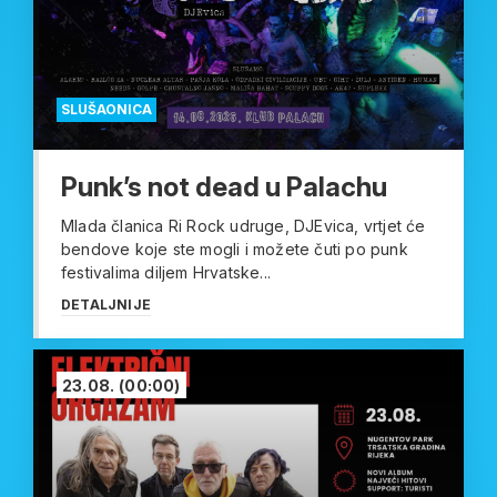
SLUŠAONICA
Punk’s not dead u Palachu
Mlada članica Ri Rock udruge, DJEvica, vrtjet će
bendove koje ste mogli i možete čuti po punk
festivalima diljem Hrvatske...
DETALJNIJE
23.08.
(00:00)