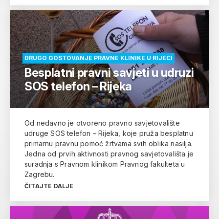
DRUGO GOSTOVANJE PRAVNE KLINIKE U RIJECI
Besplatni pravni savjeti u udruzi
SOS telefon – Rijeka
Od nedavno je otvoreno pravno savjetovalište
udruge SOS telefon – Rijeka, koje pruža besplatnu
primarnu pravnu pomoć žrtvama svih oblika nasilja.
Jedna od prvih aktivnosti pravnog savjetovališta je
suradnja s Pravnom klinikom Pravnog fakulteta u
Zagrebu.
ČITAJTE DALJE