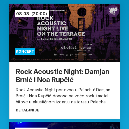
08.08.
(20:00)
KONCERT
Rock Acoustic Night: Damjan
Brnić i Noa Rupčić
Rock Acoustic Night ponovno u Palachu! Damjan
Brnić i Noa Rupčić donose najveće rock i metal
hitove u akustičnom izdanju na terasu Palacha....
DETALJNIJE