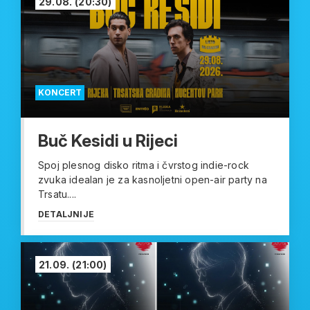
29.08.
(20:30)
KONCERT
Buč Kesidi u Rijeci
Spoj plesnog disko ritma i čvrstog indie-rock
zvuka idealan je za kasnoljetni open-air party na
Trsatu....
DETALJNIJE
21.09.
(21:00)