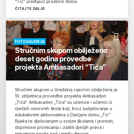
“Tić” uređujući prostore doma.
ČITAJTE DALJE
FOTOGALERIJA
Stručnim skupom obilježeno
deset godina provedbe
projekta Ambasadori “Tića”
Stručnim skupom u Gradskoj vijećnici obilježena je
10. obljetnica provedbe projekta Ambasadori
„Tića“. Ambasadori „Tića“ su učenice i učenici iz
riječkih osnovnih škola koji, kroz sudjelovanje u
edukativnim aktivnostima u Dječjem domu „Tić“
Rijeka te djelovanjem u svojim školama i javnosti,
doprinose promicanju i zaštiti dječjih prava i
prevenciji nasilja nad i među djecom.