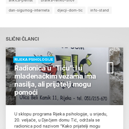
ankica-perhat
branka-renko-silov
dan-sigurnog-interneta
djecji-dom-tic
info-stand
SLIČNI ČLANCI
RIJEKA PSIHOLOGIJE
Radionica u “Tiću”: I u
mladenačkim vezama ima
nasilja, ali prijatelji mogu
pomoći
U sklopu programa Rijeka psihologije, u srijedu,
20. veljače, u Dječjem domu Tić, održala se
radionica pod nazivom “Kako prijatelji mogu