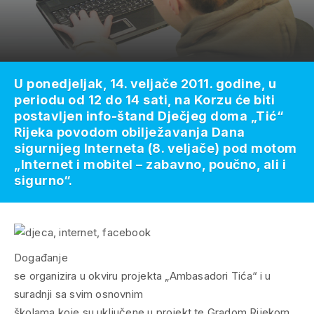
U ponedjeljak, 14. veljače 2011. godine, u
periodu od 12 do 14 sati, na Korzu će biti
postavljen info-štand Dječjeg doma „Tić“
Rijeka povodom obilježavanja Dana
sigurnijeg Interneta (8. veljače) pod motom
„Internet i mobitel – zabavno, poučno, ali i
sigurno“.
Događanje
se organizira u okviru projekta „Ambasadori Tića“ i u
suradnji sa svim osnovnim
školama koje su uključene u projekt te Gradom Rijekom.