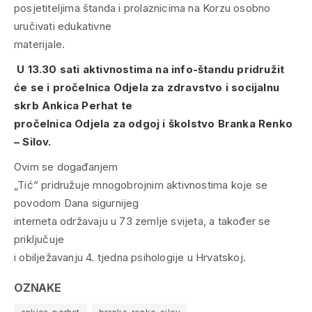
posjetiteljima štanda i prolaznicima na Korzu osobno
uručivati edukativne
materijale.
U 13.30 sati aktivnostima na info-štandu pridružit
će se i pročelnica Odjela za zdravstvo i socijalnu
skrb Ankica Perhat te
pročelnica Odjela za odgoj i školstvo Branka Renko
– Silov.
Ovim se događanjem
„Tić“ pridružuje mnogobrojnim aktivnostima koje se
povodom Dana sigurnijeg
interneta održavaju u 73 zemlje svijeta, a također se
priključuje
i obilježavanju 4. tjedna psihologije u Hrvatskoj.
OZNAKE