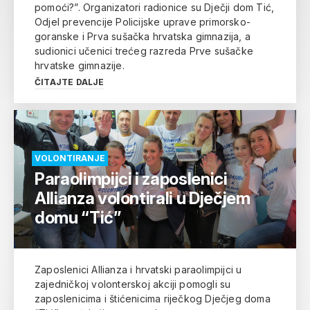
pomoći?”. Organizatori radionice su Dječji dom Tić,
Odjel prevencije Policijske uprave primorsko-
goranske i Prva sušačka hrvatska gimnazija, a
sudionici učenici trećeg razreda Prve sušačke
hrvatske gimnazije.
ČITAJTE DALJE
VOLONTIRANJE
Paraolimpijci i zaposlenici
Allianza volontirali u Dječjem
domu “Tić”
Zaposlenici Allianza i hrvatski paraolimpijci u
zajedničkoj volonterskoj akciji pomogli su
zaposlenicima i štićenicima riječkog Dječjeg doma