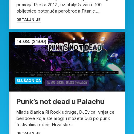
primorja Rijeka 2012., uz obilježavanje 100.
obljetnice potonuća parobroda Titanic....
DETALJNIJE
14.08.
(21:00)
SLUŠAONICA
Punk’s not dead u Palachu
Mlada članica Ri Rock udruge, DJEvica, vrtjet će
bendove koje ste mogli i možete čuti po punk
festivalima diljem Hrvatske...
DETALJNIJE