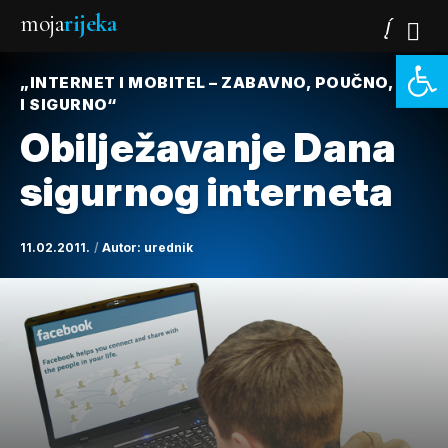
moja
rijeka
Open 
„INTERNET I MOBITEL – ZABAVNO, POUČNO, ALI
I SIGURNO“
Obilježavanje Dana
sigurnog interneta
11.02.2011.
Autor:
urednik