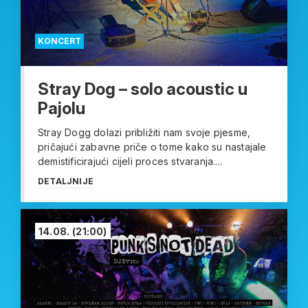
KONCERT
Stray Dog – solo acoustic u
Pajolu
Stray Dogg dolazi približiti nam svoje pjesme,
pričajući zabavne priče o tome kako su nastajale
demistificirajući cijeli proces stvaranja....
DETALJNIJE
14.08.
(21:00)