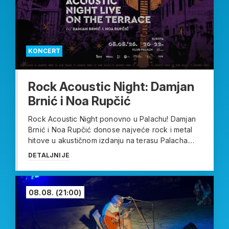
KONCERT
Rock Acoustic Night: Damjan
Brnić i Noa Rupčić
Rock Acoustic Night ponovno u Palachu! Damjan
Brnić i Noa Rupčić donose najveće rock i metal
hitove u akustičnom izdanju na terasu Palacha....
DETALJNIJE
08.08.
(21:00)