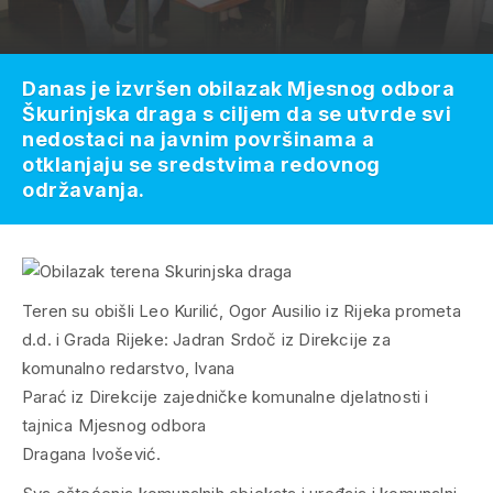
Danas je izvršen obilazak Mjesnog odbora
Škurinjska draga s ciljem da se utvrde svi
nedostaci na javnim površinama a
otklanjaju se sredstvima redovnog
održavanja.
Teren su obišli Leo Kurilić, Ogor Ausilio iz Rijeka prometa
d.d. i Grada Rijeke: Jadran Srdoč iz Direkcije za
komunalno redarstvo, Ivana
Parać iz Direkcije zajedničke komunalne djelatnosti i
tajnica Mjesnog odbora
Dragana Ivošević.