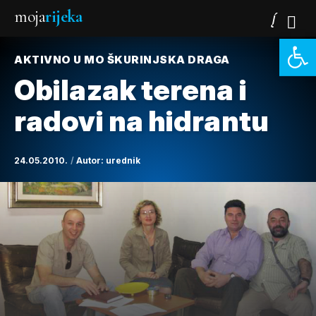
moja
rijeka
Open 
AKTIVNO U MO ŠKURINJSKA DRAGA
Obilazak terena i
radovi na hidrantu
24.05.2010.
Autor:
urednik