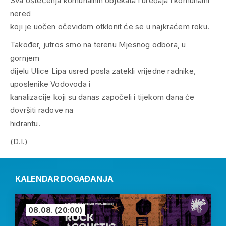
Sva oštećenja komunalnih objekata i uređaja i komunalni
nered
koji je uočen očevidom otklonit će se u najkraćem roku.
Također, jutros smo na terenu Mjesnog odbora, u
gornjem
dijelu Ulice Lipa usred posla zatekli vrijedne radnike,
uposlenike Vodovoda i
kanalizacije koji su danas započeli i tijekom dana će
dovršiti radove na
hidrantu.
(D.I.)
KALENDAR DOGAĐANJA
08.08.
(20:00)