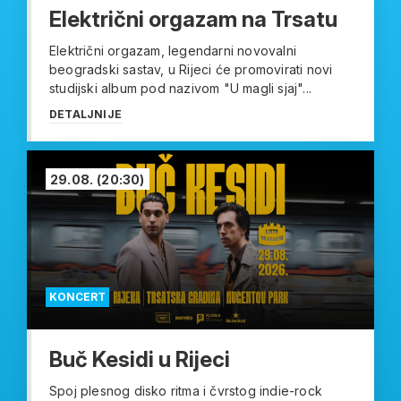
Električni orgazam na Trsatu
Električni orgazam, legendarni novovalni
beogradski sastav, u Rijeci će promovirati novi
studijski album pod nazivom "U magli sjaj"...
DETALJNIJE
29.08.
(20:30)
KONCERT
Buč Kesidi u Rijeci
Spoj plesnog disko ritma i čvrstog indie-rock