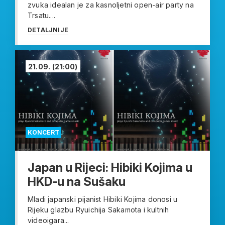
zvuka idealan je za kasnoljetni open-air party na
Trsatu....
DETALJNIJE
21.09.
(21:00)
KONCERT
Japan u Rijeci: Hibiki Kojima u
HKD-u na Sušaku
Mladi japanski pijanist Hibiki Kojima donosi u
Rijeku glazbu Ryuichija Sakamota i kultnih
videoigara...