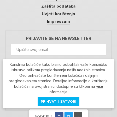
Zaštita podataka
Uvjeti korištenja
Impressum
PRIJAVITE SE NA NEWSLETTER
GDPR Information
Koristimo kolačiće kako bismo poboljšali vaše korisničko
Prihvaćam da se moji podaci spremaju u bazu
iskustvo prilikom pregledavanja naših mrežnih stranica.
podataka i koriste u svrhu slanja MojaRijeka
Ovo prihvaćate korištenjem kolačića i daljnjim
newslettera
pregledavanjem stranice. Detaljne informacije o korištenju
MOJARIJEKA NEWSLETTER
kolačića na ovoj stranici dostupne su klikom na
više
PRIJAVI SE
informacija
.
PRIHVATI I ZATVORI
PODIJELI