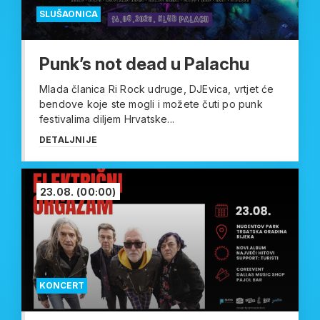
SLUŠAONICA
Punk’s not dead u Palachu
Mlada članica Ri Rock udruge, DJEvica, vrtjet će
bendove koje ste mogli i možete čuti po punk
festivalima diljem Hrvatske...
DETALJNIJE
23.08.
(00:00)
KONCERT