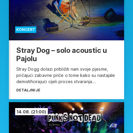
KONCERT
Stray Dog – solo acoustic u
Pajolu
Stray Dogg dolazi približiti nam svoje pjesme,
pričajući zabavne priče o tome kako su nastajale
demistificirajući cijeli proces stvaranja....
DETALJNIJE
14.08.
(21:00)