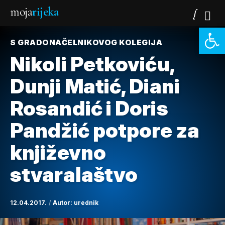
moja
rijeka
Open 
S GRADONAČELNIKOVOG KOLEGIJA
Nikoli Petkoviću,
Dunji Matić, Diani
Rosandić i Doris
Pandžić potpore za
književno
stvaralaštvo
12.04.2017.
Autor:
urednik