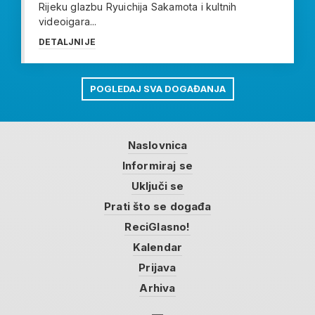
Rijeku glazbu Ryuichija Sakamota i kultnih
videoigara...
DETALJNIJE
POGLEDAJ SVA DOGAĐANJA
Naslovnica
Informiraj se
Uključi se
Prati što se događa
ReciGlasno!
Kalendar
Prijava
Arhiva