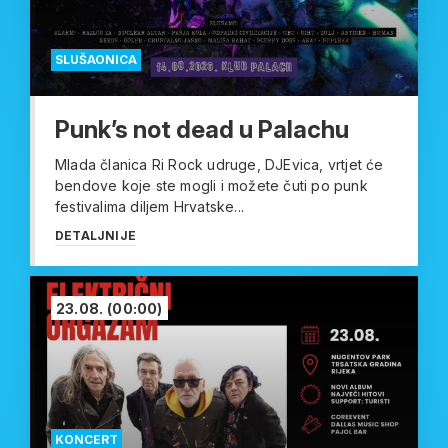
SLUŠAONICA
Punk’s not dead u Palachu
Mlada članica Ri Rock udruge, DJEvica, vrtjet će
bendove koje ste mogli i možete čuti po punk
festivalima diljem Hrvatske...
DETALJNIJE
23.08.
(00:00)
KONCERT