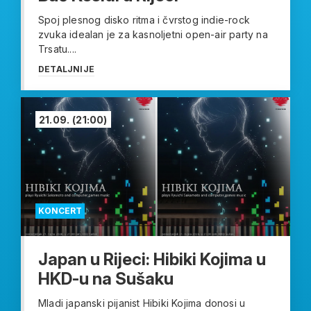
Spoj plesnog disko ritma i čvrstog indie-rock
zvuka idealan je za kasnoljetni open-air party na
Trsatu....
DETALJNIJE
21.09.
(21:00)
KONCERT
Japan u Rijeci: Hibiki Kojima u
HKD-u na Sušaku
Mladi japanski pijanist Hibiki Kojima donosi u