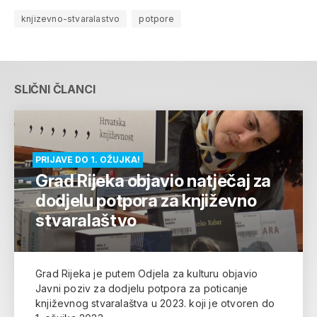
knjizevno-stvaralastvo
potpore
SLIČNI ČLANCI
PRIJAVE DO 1. OŽUJKA!
Grad Rijeka objavio natječaj za
dodjelu potpora za književno
stvaralaštvo
Grad Rijeka je putem Odjela za kulturu objavio
Javni poziv za dodjelu potpora za poticanje
književnog stvaralaštva u 2023. koji je otvoren do