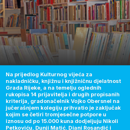
Na prijedlog Kulturnog vijeća za
nakladničku, knjižnu i knjižničnu djelatnost
Grada Rijeke, a na temelju oglednih
rukopisa 14 prijavitelja i drugih propisanih
kriterija, gradonačelnik Vojko Obersnel na
jučerašnjem kolegiju prihvatio je zaključak
kojim se četiri tromjesečne potpore u
iznosu od po 15.000 kuna dodjeljuju Nikoli
Petkoviću, Dunji Matić, Diani Rosandić i