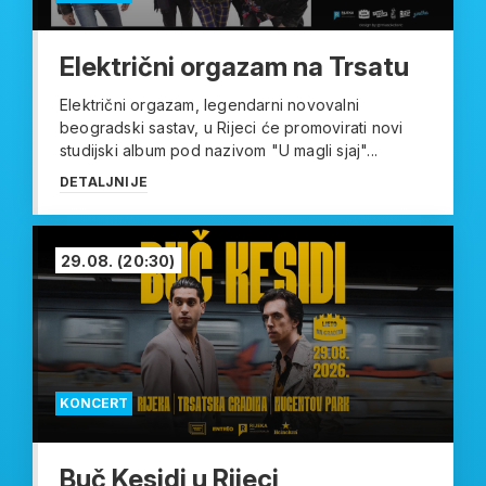
Električni orgazam na Trsatu
Električni orgazam, legendarni novovalni
beogradski sastav, u Rijeci će promovirati novi
studijski album pod nazivom "U magli sjaj"...
DETALJNIJE
29.08.
(20:30)
KONCERT
Buč Kesidi u Rijeci