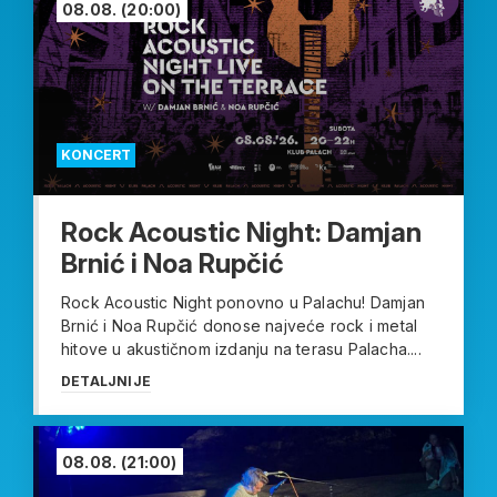
08.08.
(20:00)
KONCERT
Rock Acoustic Night: Damjan
Brnić i Noa Rupčić
Rock Acoustic Night ponovno u Palachu! Damjan
Brnić i Noa Rupčić donose najveće rock i metal
hitove u akustičnom izdanju na terasu Palacha....
DETALJNIJE
08.08.
(21:00)