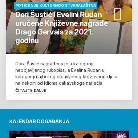
POTICANJE KULTURNOG STVARALAŠTVA
Dori Šustić i Evelini Rudan
uručene Književne nagrade
Drago Gervais za 2021.
godinu
Dora Šustić nagrađena je u kategoriji
neobjavljenog rukopisa, a Evelina Rudan u
kategoriji najboljeg objavljenog književnog djela
na nekom od idioma čakavskoga narječja
ČITAJTE DALJE
KALENDAR DOGAĐANJA