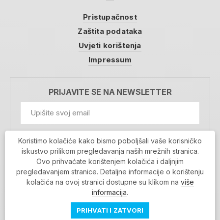
Pristupačnost
Zaštita podataka
Uvjeti korištenja
Impressum
PRIJAVITE SE NA NEWSLETTER
GDPR Information
Koristimo kolačiće kako bismo poboljšali vaše korisničko
Prihvaćam da se moji podaci spremaju u bazu
iskustvo prilikom pregledavanja naših mrežnih stranica.
podataka i koriste u svrhu slanja MojaRijeka
Ovo prihvaćate korištenjem kolačića i daljnjim
newslettera
pregledavanjem stranice. Detaljne informacije o korištenju
MOJARIJEKA NEWSLETTER
kolačića na ovoj stranici dostupne su klikom na
više
PRIJAVI SE
informacija
.
PRIHVATI I ZATVORI