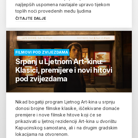
najljepših uspomena nastajale upravo tijekom
toplih noći provedenih među ljudima
ČITAJTE DALJE
FILMOVI POD ZVIJEZDAMA
Srpanj u Ljetnom Art-kinu:
Klasici, premijere i novi hitovi
pod zvijezdama
Nikad bogatiji program Ljetnog Art-kina u srpnju
donosi brojne filmske klasike, iščekivane domaće
premijere i nove filmske hitove koji će se
prikazivati u ljetnoj rezidenciji Art-kina u dvorištu
Kapucinskog samostana, ali i na drugim gradskim
lokacijama na otvorenom.