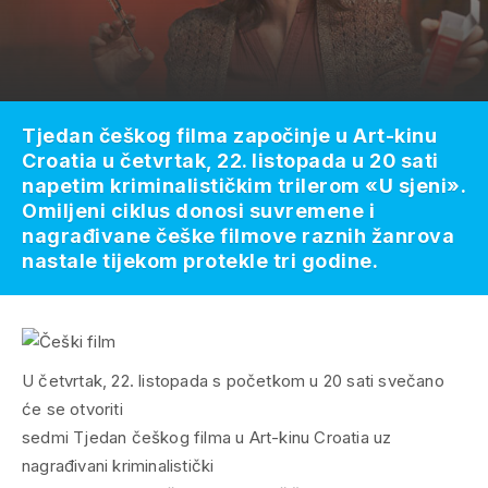
Tjedan češkog filma započinje u Art-kinu
Croatia u četvrtak, 22. listopada u 20 sati
napetim kriminalističkim trilerom «U sjeni».
Omiljeni ciklus donosi suvremene i
nagrađivane češke filmove raznih žanrova
nastale tijekom protekle tri godine.
U četvrtak, 22. listopada s početkom u 20 sati svečano
će se otvoriti
sedmi Tjedan češkog filma u Art-kinu Croatia uz
nagrađivani kriminalistički