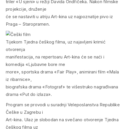
triler «U sjeni» u režiji Davida Ondřičeka. Nakon filmske
projekcije, druženje
će se nastaviti u atriju Art-kina uz najpoznatije pivo iz
Praga –
Staropramen
.
Tijekom Tjedna češkog filma, uz najavljeni krimić
otvorenja
manifestacija, na repertoaru Art-kina će se naći i
komedija «Ljubavne bore me
more», sportska drama «Fair Play», animirani film «Mala
iz ribarnice»,
biografska drama «Fotograf» te višestruko nagrađivana
drama «Put do izlaza».
Program se provodi u suradnji Veleposlanstva Republike
Češke u Zagrebu i
Art-kina. Ulaz je slobodan na svečano otvorenje Tjedna
češkog filma uz