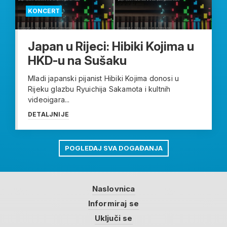
KONCERT
Japan u Rijeci: Hibiki Kojima u
HKD-u na Sušaku
Mladi japanski pijanist Hibiki Kojima donosi u
Rijeku glazbu Ryuichija Sakamota i kultnih
videoigara...
DETALJNIJE
POGLEDAJ SVA DOGAĐANJA
Naslovnica
Informiraj se
Uključi se