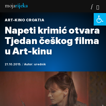
moja
rijeka
Open 
ART-KINO CROATIA
Napeti krimić otvara
Tjedan češkog filma
u Art-kinu
21.10.2015.
Autor:
urednik