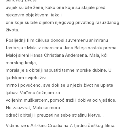
uvijek su bile žene, kako one koje su stajale pred
njegovim objektivom, tako i
one koje su bile dijelom njegovog privatnog razuzdanog
života.
Posljednji film ciklusa donosi suvremenu animiranu
fantaziju «Mala iz ribarnice» Jana Baleja nastalu prema
Maloj sireni
Hansa Christiana Andersena. Mala, kći
morskog kralja,
morala je s obitelji napustiti tamne morske dubine. U
ljudskom svijetu živi
mirno i povučeno, sve dok se u njezin život ne uplete
ljubav. Vođena čežnjom za
voljenim muškarcem, pomoć traži i dobiva od vještice.
No zauzvrat, Mala se mora
odreći obitelji i preuzeti na sebe strašnu kletvu…
Vidimo se u Art-kinu Croatia na 7. tjednu češkog filma.