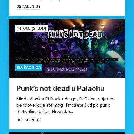
DETALJNIJE
14.08.
(21:00)
SLUŠAONICA
Punk’s not dead u Palachu
Mlada članica Ri Rock udruge, DJEvica, vrtjet će
bendove koje ste mogli i možete čuti po punk
festivalima diljem Hrvatske...
DETALJNIJE