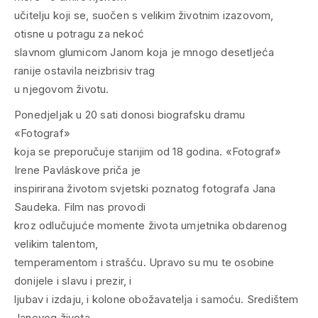
učitelju koji se, suočen s velikim životnim izazovom,
otisne u potragu za nekoć
slavnom glumicom Janom koja je mnogo desetljeća
ranije ostavila neizbrisiv trag
u njegovom životu.
Ponedjeljak u 20 sati donosi biografsku dramu
«Fotograf»
koja se preporučuje starijim od 18 godina. «Fotograf»
Irene Pavláskove priča je
inspirirana životom svjetski poznatog fotografa Jana
Saudeka. Film nas provodi
kroz odlučujuće momente života umjetnika obdarenog
velikim talentom,
temperamentom i strašću. Upravo su mu te osobine
donijele i slavu i prezir, i
ljubav i izdaju, i kolone obožavatelja i samoću. Središtem
Janovog života