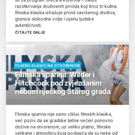
razotkrivanja društvenih privida koji kroz tri kultna
filmska klasika istražuje privid savršenog društva,
granice slobodne volje i cijenu ljudske
autentičnosti.
ČITAJTE DALJE
FILMSKI KLASICI NA OTVORENOM
Filmska sparina: Wilder i
Hitchcock pod zvjezdanim
nebom riječkog Starog grada
Filmska sparina nije samo ciklus filmskih klasika,
već poziv da se gradske ljetne večeri ponovno
dožive na otvorenom, uz veliko platno, filmske
velikane i atmosferu koja podsjeća da su neke od