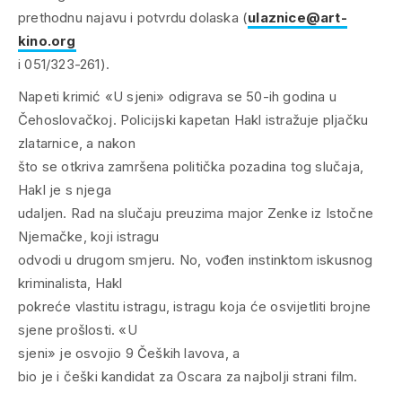
prethodnu najavu i potvrdu dolaska (
ulaznice@art-
kino.org
i 051/323-261).
Napeti krimić «U sjeni» odigrava se 50-ih godina u
Čehoslovačkoj. Policijski kapetan Hakl istražuje pljačku
zlatarnice, a nakon
što se otkriva zamršena politička pozadina tog slučaja,
Hakl je s njega
udaljen. Rad na slučaju preuzima major Zenke iz Istočne
Njemačke, koji istragu
odvodi u drugom smjeru. No, vođen instinktom iskusnog
kriminalista, Hakl
pokreće vlastitu istragu, istragu koja će osvijetliti brojne
sjene prošlosti. «U
sjeni» je osvojio 9
Čeških lavova,
a
bio je i češki kandidat za Oscara za najbolji strani film.