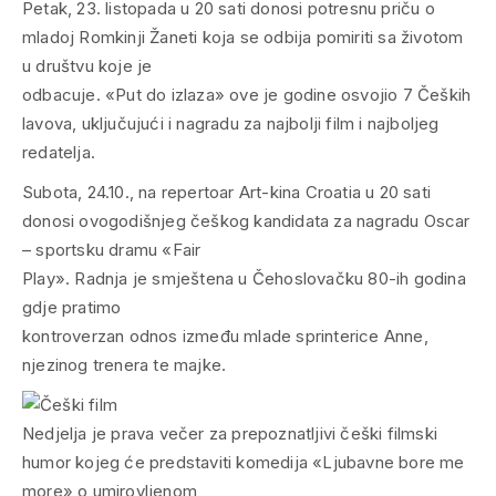
Petak, 23. listopada u 20 sati donosi potresnu priču o
mladoj Romkinji Žaneti koja se odbija pomiriti sa životom
u društvu koje je
odbacuje. «Put do izlaza» ove je godine osvojio 7
Čeških
lavova
, uključujući i nagradu za najbolji film i najboljeg
redatelja.
Subota, 24.10., na repertoar Art-kina Croatia u 20 sati
donosi ovogodišnjeg češkog kandidata za nagradu
Oscar
– sportsku dramu
«Fair
Play». Radnja je smještena u Čehoslovačku 80-ih godina
gdje pratimo
kontroverzan odnos između mlade sprinterice Anne,
njezinog trenera te majke.
Nedjelja je prava večer za prepoznatljivi češki filmski
humor kojeg će predstaviti komedija «Ljubavne bore me
more» o umirovljenom