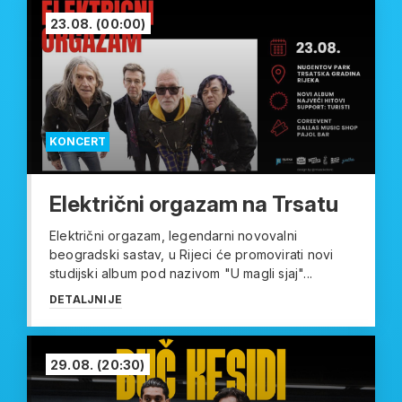
23.08.
(00:00)
KONCERT
Električni orgazam na Trsatu
Električni orgazam, legendarni novovalni
beogradski sastav, u Rijeci će promovirati novi
studijski album pod nazivom "U magli sjaj"...
DETALJNIJE
29.08.
(20:30)