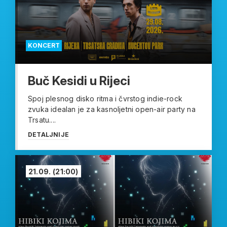
KONCERT
Buč Kesidi u Rijeci
Spoj plesnog disko ritma i čvrstog indie-rock
zvuka idealan je za kasnoljetni open-air party na
Trsatu....
DETALJNIJE
21.09.
(21:00)