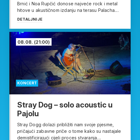
Brnić i Noa Rupčić donose najveće rock i metal
hitove u akustičnom izdanju na terasu Palacha....
DETALJNIJE
08.08.
(21:00)
KONCERT
Stray Dog – solo acoustic u
Pajolu
Stray Dogg dolazi približiti nam svoje pjesme,
pričajući zabavne priče o tome kako su nastajale
demistificirajući cijeli proces stvaranja....