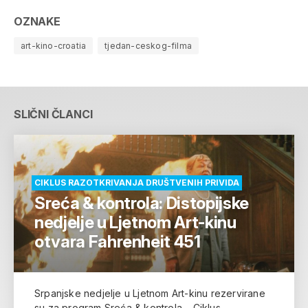
OZNAKE
art-kino-croatia
tjedan-ceskog-filma
SLIČNI ČLANCI
CIKLUS RAZOTKRIVANJA DRUŠTVENIH PRIVIDA
Sreća & kontrola: Distopijske
nedjelje u Ljetnom Art-kinu
otvara Fahrenheit 451
Srpanjske nedjelje u Ljetnom Art-kinu rezervirane
su za program Sreća & kontrola – Ciklus