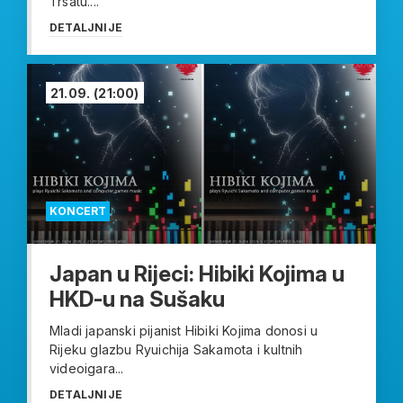
Trsatu....
DETALJNIJE
21.09.
(21:00)
KONCERT
Japan u Rijeci: Hibiki Kojima u
HKD-u na Sušaku
Mladi japanski pijanist Hibiki Kojima donosi u
Rijeku glazbu Ryuichija Sakamota i kultnih
videoigara...
DETALJNIJE