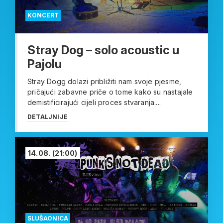
KONCERT
Stray Dog – solo acoustic u
Pajolu
Stray Dogg dolazi približiti nam svoje pjesme,
pričajući zabavne priče o tome kako su nastajale
demistificirajući cijeli proces stvaranja....
DETALJNIJE
14.08.
(21:00)
SLUŠAONICA