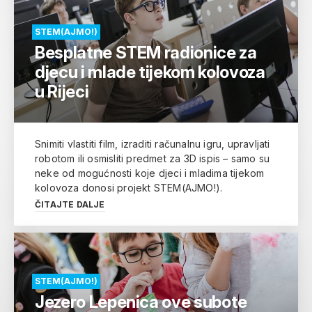
STEM(AJMO!)
Besplatne STEM radionice za
djecu i mlade tijekom kolovoza
u Rijeci
Snimiti vlastiti film, izraditi računalnu igru, upravljati
robotom ili osmisliti predmet za 3D ispis – samo su
neke od mogućnosti koje djeci i mladima tijekom
kolovoza donosi projekt STEM(AJMO!).
ČITAJTE DALJE
STEM(AJMO!)
Jezero Lepenica ove subote