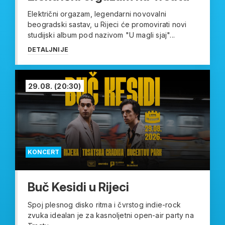
Električni orgazam, legendarni novovalni
beogradski sastav, u Rijeci će promovirati novi
studijski album pod nazivom "U magli sjaj"...
DETALJNIJE
29.08.
(20:30)
KONCERT
Buč Kesidi u Rijeci
Spoj plesnog disko ritma i čvrstog indie-rock
zvuka idealan je za kasnoljetni open-air party na