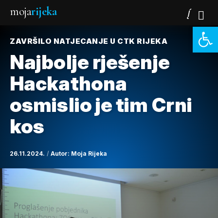
moja
rijeka
Open 
ZAVRŠILO NATJECANJE U CTK RIJEKA
Najbolje rješenje
Hackathona
osmislio je tim Crni
kos
26.11.2024.
Autor:
Moja Rijeka