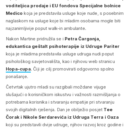
voditeljica prodaje i EU fondova Specijalne bolnice
Medico
koja je predstavila usluge koje nude, s posebnim
naglaskom na usluge koje bi mladim osobama mogle biti
najzanimljivije poput walk-in ambulante.
Nakon Martine pridružila se i
Petra Čargonja,
edukantica geštalt psihoterapije iz Udruge Pariter
koja je mladima predstavila usluge udruga nudi poput
psihološkog savjetovališta, kao i njihovu web stranicu
Hopa-cupa
. Čiji je cilj promovirati odgovorno spolno
ponašanje.
Četvrtak ujutro mladi su razgibali moždane vijuge
slušajući o korisničkom iskustvu i važnosti razmišljanja o
potrebama korisnika i stvaranju empatije pri stvaranju
svojih digitalnih rješenja. Dan je obilježio posjet
Tee
Čorak i Nikole Serdarevića iz Udruga Terra i Oaza
koji su predstavili dvije udruge, njihov razvoj kroz godine i