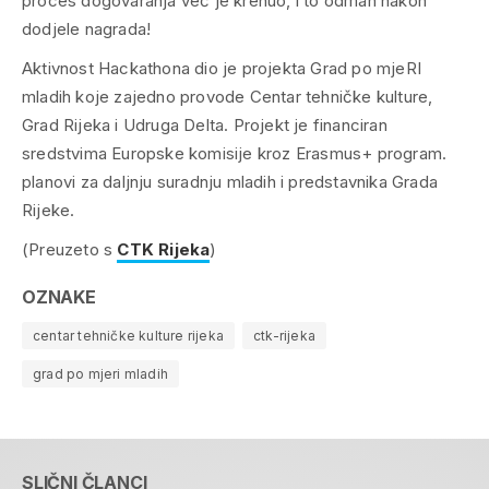
proces dogovaranja već je krenuo, i to odmah nakon
dodjele nagrada!
Aktivnost Hackathona dio je projekta Grad po mjeRI
mladih koje zajedno provode Centar tehničke kulture,
Grad Rijeka i Udruga Delta. Projekt je financiran
sredstvima Europske komisije kroz Erasmus+ program.
planovi za daljnju suradnju mladih i predstavnika Grada
Rijeke.
(Preuzeto s
CTK Rijeka
)
OZNAKE
centar tehničke kulture rijeka
ctk-rijeka
grad po mjeri mladih
SLIČNI ČLANCI