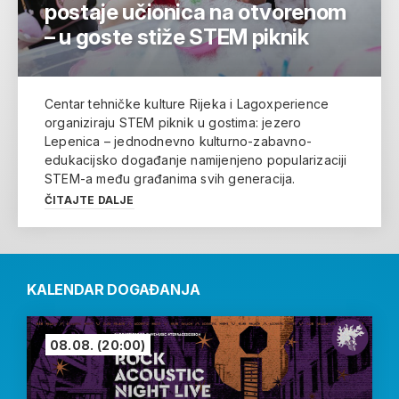
postaje učionica na otvorenom
– u goste stiže STEM piknik
Centar tehničke kulture Rijeka i Lagoxperience
organiziraju STEM piknik u gostima: jezero
Lepenica – jednodnevno kulturno-zabavno-
edukacijsko događanje namijenjeno popularizaciji
STEM-a među građanima svih generacija.
ČITAJTE DALJE
KALENDAR DOGAĐANJA
08.08.
(20:00)