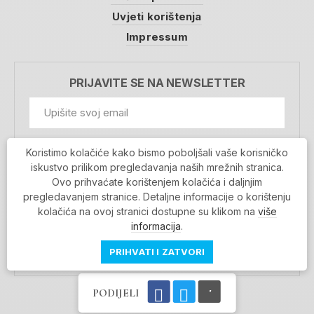
Uvjeti korištenja
Impressum
PRIJAVITE SE NA NEWSLETTER
GDPR Information
Koristimo kolačiće kako bismo poboljšali vaše korisničko
Prihvaćam da se moji podaci spremaju u bazu
iskustvo prilikom pregledavanja naših mrežnih stranica.
podataka i koriste u svrhu slanja MojaRijeka
Ovo prihvaćate korištenjem kolačića i daljnjim
newslettera
pregledavanjem stranice. Detaljne informacije o korištenju
MOJARIJEKA NEWSLETTER
kolačića na ovoj stranici dostupne su klikom na
više
PRIJAVI SE
informacija
.
PRIHVATI I ZATVORI
PODIJELI
Povratak na vrh