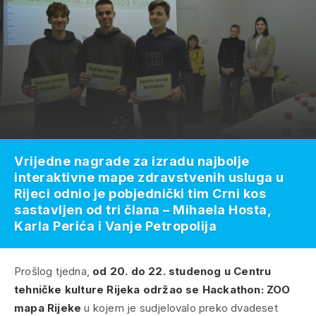
Vrijedne nagrade za izradu najbolje
interaktivne mape zdravstvenih usluga u
Rijeci odnio je pobjednički tim Crni kos
sastavljen od tri člana – Mihaela Hosta,
Karla Perića i Vanje Petropolija
Prošlog tjedna,
od 20. do 22. studenog u Centru
tehničke kulture Rijeka
održao se Hackathon: ZOO
mapa Rijeke
u kojem je sudjelovalo preko dvadeset