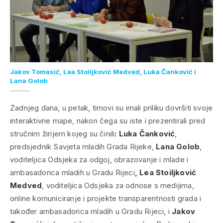
Jakov Tomasić, Lea Stoiljković Medved, Luka Čanković i
Lana Golob
Zadnjeg dana, u petak, timovi su imali priliku dovršiti svoje
interaktivne mape, nakon čega su iste i prezentirali pred
stručnim žirijem kojeg su činili
: Luka Čanković
,
predsjednik Savjeta mladih Grada Rijeke,
Lana Golob
,
voditeljica Odsjeka za odgoj, obrazovanje i mlade i
ambasadorica mladih u Gradu Rijeci
, Lea Stoiljković
Medved
, voditeljica Odsjeka za odnose s medijima,
online komuniciranje i projekte transparentnosti grada i
također ambasadorica mladih u Gradu Rijeci, i
Jakov