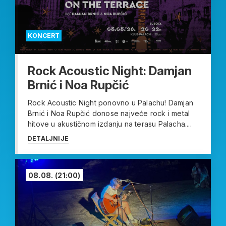
KONCERT
Rock Acoustic Night: Damjan
Brnić i Noa Rupčić
Rock Acoustic Night ponovno u Palachu! Damjan
Brnić i Noa Rupčić donose najveće rock i metal
hitove u akustičnom izdanju na terasu Palacha....
DETALJNIJE
08.08.
(21:00)