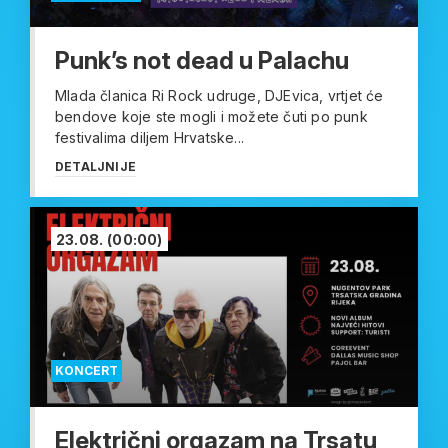
Punk’s not dead u Palachu
Mlada članica Ri Rock udruge, DJEvica, vrtjet će
bendove koje ste mogli i možete čuti po punk
festivalima diljem Hrvatske...
DETALJNIJE
23.08.
(00:00)
KONCERT
Električni orgazam na Trsatu