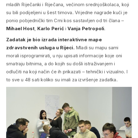
mladih Riječanki i Riječana, većinom srednjoškolaca, koji
su bili podijeljeni u šest timova. Vrijedne nagrade kući je
ponio pobjednički tim Crni kos sastavljen od tri člana –
Mihael Host
,
Karlo Perić
i
Vanja Petropoli
.
Zadatak je bio izrada interaktivne mape
zdravstvenih usluga u Rijeci.
Mladi su mapu sami
morali isprogramirati, u nju upisati informacije koje oni
smatraju bitnima, a do kojih su došli istraživanjem i
odlučiti na koji način će ih prikazati – tehnički i vizualno. I
to sve u 48 sati koliko su imali za izvršenje zadatka.