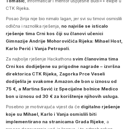
Tomasić
, informatičar i mentor uspješne Budi++ ekipe u
CTK Rijeka.
Posao žirija nije bio nimalo lagan, jer svi su timovi osmislili
odlična i raznolika rješenja,
no najviše se isticalo
rješenje tima Crni kos
čiji su članovi učenici
Gimnazije Andrije Mohorovičića Rijeka:
Mihael Host,
Karlo Perić i Vanja Petropoli
.
Za najbolje rješenje Hackathona
svim članovima tima
Crni kos dodijeljene su prigodne nagrade – izvršna
direktorica CTK Rijeka, Zagorka Prce Veseli
dodijelila je svakome Amazon.de bon u iznosu od
75 €, a Martina Savić iz Specijalne bolnice Medico
bon u iznosu od 30 € za korištenje njihovih usluga.
Posebno je motivirajuća vijest da će
digitalno rješenje
koje su Mihael, Karlo i Vanja osmislili biti
implementirano na stranicama Grada Rijeke
, a