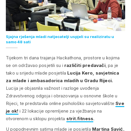
Sjajna rješenja mladi natjecatelji uspjeli su realiziratu u
samo 48 sati
Tijekom tri dana trajanja Hackathona, prostore u kojima
se on održavao posjetili su i
različiti predavači
, pa je
tako u srijedu mlade posjetila
Lucija Kero, savjetnica
za mlade i ambasadorica mladih u Gradu Rijeci.
Lucija je objasnila važnost i razloge uvođenja
Zdravstvenog odgoja i obrazovanja u osnovne škole u
Rijeci, te predstavila online psihološko savjetovalište
Sve
je ok!
i 22 lokacije opremljene za vježbanje na
otvorenom u sklopu projekta
strit.fitness
.
U popodnevnim satima mlade je posjetila
Martina Savić,