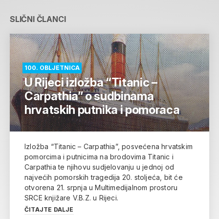
SLIČNI ČLANCI
100. OBLJETNICA
U Rijeci izložba “Titanic –
Carpathia” o sudbinama
hrvatskih putnika i pomoraca
Izložba “Titanic – Carpathia”, posvećena hrvatskim
pomorcima i putnicima na brodovima Titanic i
Carpathia te njihovu sudjelovanju u jednoj od
najvećih pomorskih tragedija 20. stoljeća, bit će
otvorena 21. srpnja u Multimedijalnom prostoru
SRCE knjižare V.B.Z. u Rijeci.
ČITAJTE DALJE