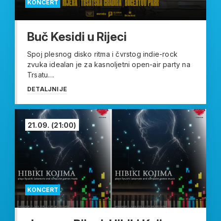
KONCERT
Buč Kesidi u Rijeci
Spoj plesnog disko ritma i čvrstog indie-rock
zvuka idealan je za kasnoljetni open-air party na
Trsatu....
DETALJNIJE
21.09.
(21:00)
KONCERT