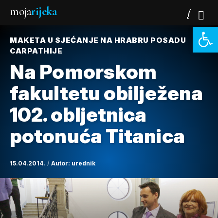
moja
rijeka
Open 
MAKETA U SJEĆANJE NA HRABRU POSADU
CARPATHIJE
Na Pomorskom
fakultetu obilježena
102. obljetnica
potonuća Titanica
15.04.2014.
Autor:
urednik