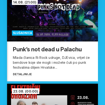
14.08.
(21:00)
SLUŠAONICA
Punk’s not dead u Palachu
Mlada članica Ri Rock udruge, DJEvica, vrtjet će
bendove koje ste mogli i možete čuti po punk
festivalima diljem Hrvatske...
DETALJNIJE
23.08.
(00:00)