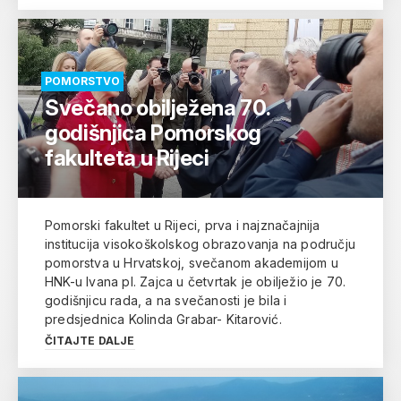
POMORSTVO
Svečano obilježena 70.
godišnjica Pomorskog
fakulteta u Rijeci
Pomorski fakultet u Rijeci, prva i najznačajnija
institucija visokoškolskog obrazovanja na području
pomorstva u Hrvatskoj, svečanom akademijom u
HNK-u Ivana pl. Zajca u četvrtak je obilježio je 70.
godišnjicu rada, a na svečanosti je bila i
predsjednica Kolinda Grabar- Kitarović.
ČITAJTE DALJE