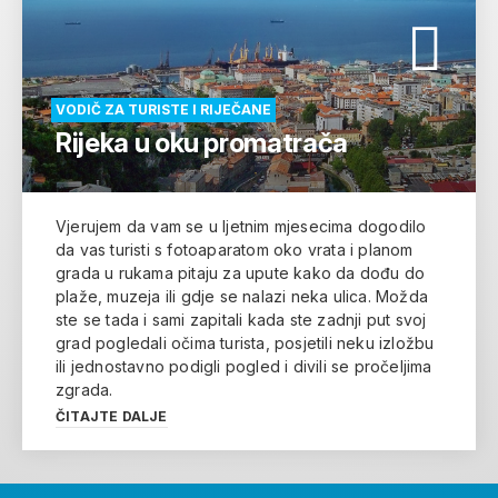
VODIČ ZA TURISTE I RIJEČANE
Rijeka u oku promatrača
Vjerujem da vam se u ljetnim mjesecima dogodilo
da vas turisti s fotoaparatom oko vrata i planom
grada u rukama pitaju za upute kako da dođu do
plaže, muzeja ili gdje se nalazi neka ulica. Možda
ste se tada i sami zapitali kada ste zadnji put svoj
grad pogledali očima turista, posjetili neku izložbu
ili jednostavno podigli pogled i divili se pročeljima
zgrada.
ČITAJTE DALJE