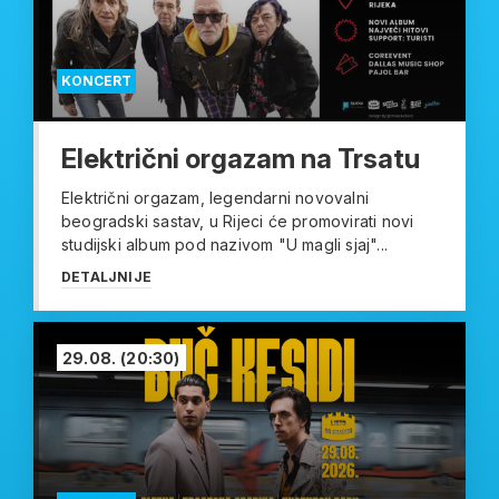
KONCERT
Električni orgazam na Trsatu
Električni orgazam, legendarni novovalni
beogradski sastav, u Rijeci će promovirati novi
studijski album pod nazivom "U magli sjaj"...
DETALJNIJE
29.08.
(20:30)