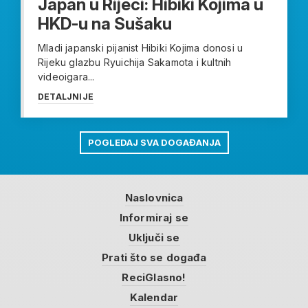
Japan u Rijeci: Hibiki Kojima u
HKD-u na Sušaku
Mladi japanski pijanist Hibiki Kojima donosi u
Rijeku glazbu Ryuichija Sakamota i kultnih
videoigara...
DETALJNIJE
POGLEDAJ SVA DOGAĐANJA
Naslovnica
Informiraj se
Uključi se
Prati što se događa
ReciGlasno!
Kalendar