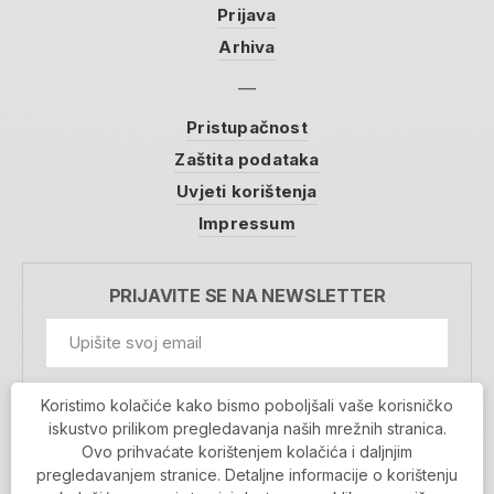
Prijava
Arhiva
Pristupačnost
Zaštita podataka
Uvjeti korištenja
Impressum
PRIJAVITE SE NA NEWSLETTER
GDPR Information
Koristimo kolačiće kako bismo poboljšali vaše korisničko
Prihvaćam da se moji podaci spremaju u bazu
iskustvo prilikom pregledavanja naših mrežnih stranica.
podataka i koriste u svrhu slanja MojaRijeka
Ovo prihvaćate korištenjem kolačića i daljnjim
newslettera
pregledavanjem stranice. Detaljne informacije o korištenju
MOJARIJEKA NEWSLETTER