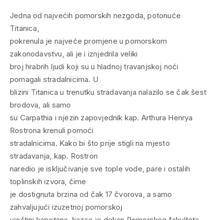
Jedna od najvećih pomorskih nezgoda, potonuće
Titanica,
pokrenula je najveće promjene u pomorskom
zakonodavstvu, ali je i iznjedrila veliki
broj hrabrih ljudi koji su u hladnoj travanjskoj noći
pomagali stradalnicima. U
blizini Titanica u trenutku stradavanja nalazilo se čak šest
brodova, ali samo
su Carpathia i njezin zapovjednik kap. Arthura Henrya
Rostrona krenuli pomoći
stradalnicima. Kako bi što prije stigli na mjesto
stradavanja, kap. Rostron
naredio je isključivanje sve tople vode, pare i ostalih
toplinskih izvora, čime
je dostignuta brzina od čak 17 čvorova, a samo
zahvaljujući izuzetnoj pomorskoj
vještini kapetana, kazao je dekan Pomorskog fakulteta