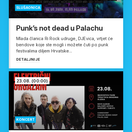
SLUŠAONICA
Punk’s not dead u Palachu
Mlada članica Ri Rock udruge, DJEvica, vrtjet će
bendove koje ste mogli i možete čuti po punk
festivalima diljem Hrvatske...
DETALJNIJE
23.08.
(00:00)
KONCERT