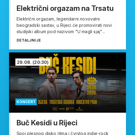
Električni orgazam na Trsatu
Električni orgazam, legendarni novovalni
beogradski sastav, u Rijeci će promovirati novi
studijski album pod nazivom "U magli sjaj"...
DETALJNIJE
29.08.
(20:30)
KONCERT
Buč Kesidi u Rijeci
Spoj plesnog disko ritma i čvrstog indie-rock