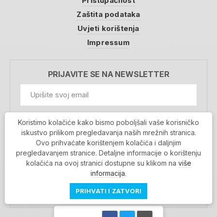
Pristupačnost
Zaštita podataka
Uvjeti korištenja
Impressum
PRIJAVITE SE NA NEWSLETTER
GDPR Information
Koristimo kolačiće kako bismo poboljšali vaše korisničko
Prihvaćam da se moji podaci spremaju u bazu
iskustvo prilikom pregledavanja naših mrežnih stranica.
podataka i koriste u svrhu slanja MojaRijeka
Ovo prihvaćate korištenjem kolačića i daljnjim
newslettera
pregledavanjem stranice. Detaljne informacije o korištenju
MOJARIJEKA NEWSLETTER
kolačića na ovoj stranici dostupne su klikom na
više
PRIJAVI SE
informacija
.
PRIHVATI I ZATVORI