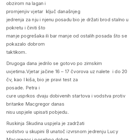
obzirom na lagan i
promjenjiv vjetar ključ današnjeg
jedrenja za nju i njenu posadu bio je držati brod stalno u
pokretu i činiti što
manje pogrešaka ili bar manje od ostalih posada što se
pokazalo dobrom
taktikom.
Drugoga dana jedrilo se gotovo po zimskim
uvjetima.Vjetar jačine 16 – 17 čvorova uz nalete i do 20
čv, kao I kiša, bio je pravi test za
posade. Petra i
cure usprkos dvaju dobivenih startova i vodstva protiv
britanke Macgregor danas
nisu uspjele upisati pobjedu.
Ruskinja Skudina uspjela je zadržati
vodstvo u skupini B unatoč izvrsnom jedrenju Lucy
Macgregor i posebno dobre