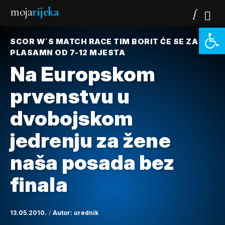
moja
rijeka
Open 
SCOR W`S MATCH RACE TIM BORIT ĆE SE ZA
PLASAMN OD 7-12 MJESTA
Na Europskom
prvenstvu u
dvobojskom
jedrenju za žene
naša posada bez
finala
13.05.2010.
Autor:
urednik