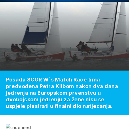
Posada SCOR W`s Match Race tima
predvođena Petra Klibom nakon dva dana
jedrenja na Europskom prvenstvu u
dvobojskom jedrenju za žene nisu se
uspjele plasirati u finalni dio natjecanja.