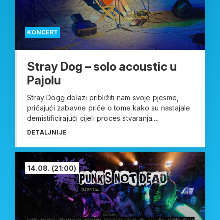
KONCERT
Stray Dog – solo acoustic u
Pajolu
Stray Dogg dolazi približiti nam svoje pjesme,
pričajući zabavne priče o tome kako su nastajale
demistificirajući cijeli proces stvaranja....
DETALJNIJE
14.08.
(21:00)