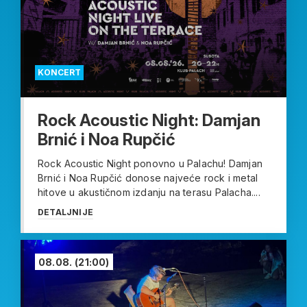
KONCERT
Rock Acoustic Night: Damjan
Brnić i Noa Rupčić
Rock Acoustic Night ponovno u Palachu! Damjan
Brnić i Noa Rupčić donose najveće rock i metal
hitove u akustičnom izdanju na terasu Palacha....
DETALJNIJE
08.08.
(21:00)