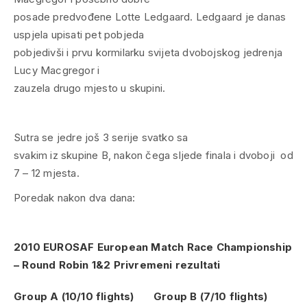
posade predvođene Lotte Ledgaard. Ledgaard je danas
uspjela upisati pet pobjeda
pobjedivši i prvu kormilarku svijeta dvobojskog jedrenja
Lucy Macgregor i
zauzela drugo mjesto u skupini.
Sutra se jedre još 3 serije svatko sa
svakim iz skupine B, nakon čega sljede finala i dvoboji od
7 – 12 mjesta.
Poredak nakon dva dana:
2010 EUROSAF European Match Race Championship
– Round Robin 1&2 Privremeni rezultati
Group A (10/10 flights)
Group B (7/10 flights)