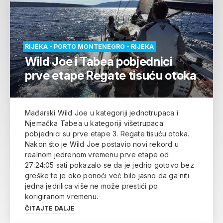
RIJEKA - PORTO MONTENEGRO - RIJEKA
Wild Joe i Tabea pobjednici
prve etape Regate tisuću otoka
Mađarski Wild Joe u kategoriji jednotrupaca i
Njemačka Tabea u kategoriji višetrupaca
pobjednici su prve etape 3. Regate tisuću otoka.
Nakon što je Wild Joe postavio novi rekord u
realnom jedrenom vremenu prve etape od
27:24:05 sati pokazalo se da je jedrio gotovo bez
greške te je oko ponoći već bilo jasno da ga niti
jedna jedrilica više ne može prestići po
korigiranom vremenu.
ČITAJTE DALJE