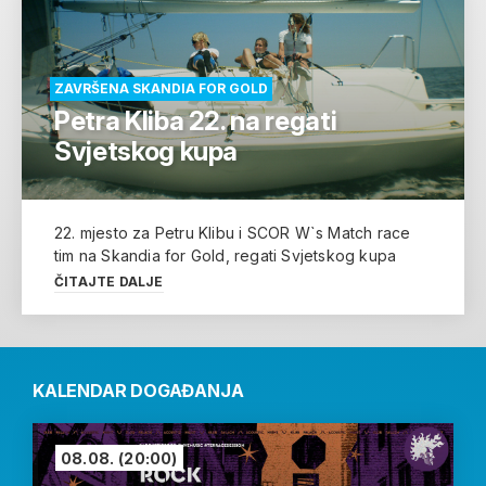
ZAVRŠENA SKANDIA FOR GOLD
Petra Kliba 22. na regati
Svjetskog kupa
22. mjesto za Petru Klibu i SCOR W`s Match race
tim na Skandia for Gold, regati Svjetskog kupa
ČITAJTE DALJE
KALENDAR DOGAĐANJA
08.08.
(20:00)