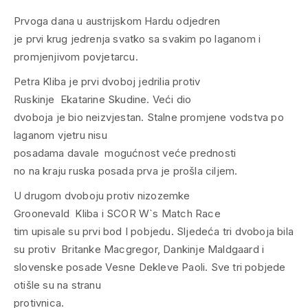
Prvoga dana u austrijskom Hardu odjedren
je prvi krug jedrenja svatko sa svakim po laganom i
promjenjivom povjetarcu.
Petra Kliba je prvi dvoboj jedrilia protiv
Ruskinje Ekatarine Skudine. Veći dio
dvoboja je bio neizvjestan. Stalne promjene vodstva po
laganom vjetru nisu
posadama davale mogućnost veće prednosti
no na kraju ruska posada prva je prošla ciljem.
U drugom dvoboju protiv nizozemke
Groonevald Kliba i SCOR W`s Match Race
tim upisale su prvi bod I pobjedu. Sljedeća tri dvoboja bila
su protiv Britanke Macgregor, Dankinje Maldgaard i
slovenske posade Vesne Dekleve Paoli. Sve tri pobjede
otišle su na stranu
protivnica.