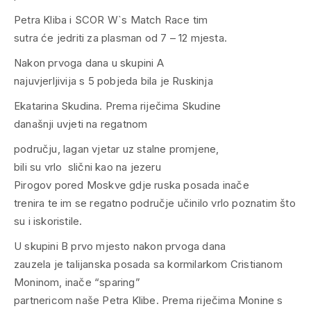
Petra Kliba i SCOR W`s Match Race tim
sutra će jedriti za plasman od 7 – 12 mjesta.
Nakon prvoga dana u skupini A
najuvjerljivija s 5 pobjeda bila je Ruskinja
Ekatarina Skudina. Prema riječima Skudine
današnji uvjeti na regatnom
području, lagan vjetar uz stalne promjene,
bili su vrlo slični kao na jezeru
Pirogov pored Moskve gdje ruska posada inače
trenira te im se regatno područje učinilo vrlo poznatim što
su i iskoristile.
U skupini B prvo mjesto nakon prvoga dana
zauzela je talijanska posada sa kormilarkom Cristianom
Moninom, inače “sparing”
partnericom naše Petra Klibe. Prema riječima Monine s