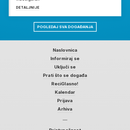
DETALJNIJE
POGLEDAJ SVA DOGAĐANJA
Naslovnica
Informiraj se
Uključi se
Prati što se događa
ReciGlasno!
Kalendar
Prijava
Arhiva