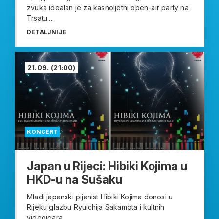
zvuka idealan je za kasnoljetni open-air party na
Trsatu....
DETALJNIJE
21.09.
(21:00)
KONCERT
Japan u Rijeci: Hibiki Kojima u
HKD-u na Sušaku
Mladi japanski pijanist Hibiki Kojima donosi u
Rijeku glazbu Ryuichija Sakamota i kultnih
videoigara...