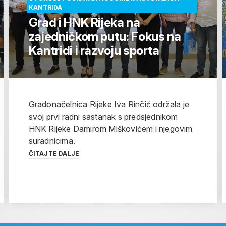
KANTRIDA
Grad i HNK Rijeka na
zajedničkom putu: Fokus na
Kantridi i razvoju sporta
Gradonačelnica Rijeke Iva Rinčić održala je
svoj prvi radni sastanak s predsjednikom
HNK Rijeke Damirom Miškovićem i njegovim
suradnicima.
ČITAJTE DALJE