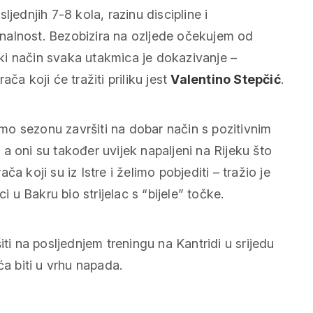
jednjih 7-8 kola, razinu discipline i
nalnost. Bezobizira na ozljede očekujem od
neki način svaka utakmica je dokazivanje –
ača koji će tražiti priliku jest
Valentino Stepčić
.
limo sezonu završiti na dobar način s pozitivnim
a oni su također uvijek napaljeni na Rijeku što
a koji su iz Istre i želimo pobjediti – tražio je
i u Bakru bio strijelac s “bijele” točke.
iti na posljednjem treningu na Kantridi u srijedu
ća biti u vrhu napada.