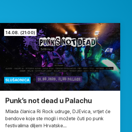
14.08.
(21:00)
SLUŠAONICA
Punk’s not dead u Palachu
Mlada članica Ri Rock udruge, DJEvica, vrtjet će
bendove koje ste mogli i možete čuti po punk
festivalima diljem Hrvatske...