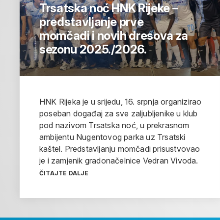
Trsatska noć HNK Rijeke –
predstavljanje prve
momčadi i novih dresova za
sezonu 2025./2026.
HNK Rijeka je u srijedu, 16. srpnja organizirao
poseban događaj za sve zaljubljenike u klub
pod nazivom Trsatska noć, u prekrasnom
ambijentu Nugentovog parka uz Trsatski
kaštel. Predstavljanju momčadi prisustvovao
je i zamjenik gradonačelnice Vedran Vivoda.
ČITAJTE DALJE