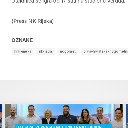
Utakmica se igra od 17 sati na stadionu Veruda.
(Press NK Rijeka)
OZNAKE
hnk-rijeka
nk-istra
nogomet
prva-hrvatska-nogometna
U FOKUSU POVRATAK NOGOMETA NA STADION