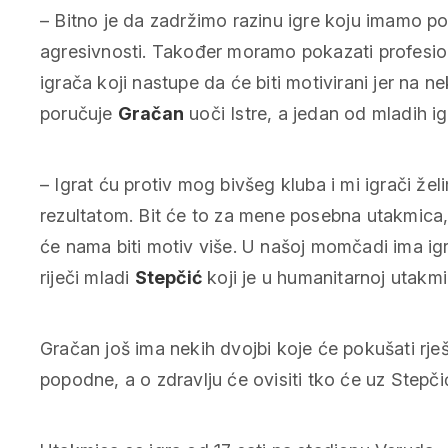
– Bitno je da zadržimo razinu igre koju imamo posl
agresivnosti. Također moramo pokazati profesio
igrača koji nastupe da će biti motivirani jer na 
poručuje
Gračan
uoči Istre, a jedan od mladih igr
– Igrat ću protiv mog bivšeg kluba i mi igrači že
rezultatom. Bit će to za mene posebna utakmica, 
će nama biti motiv više. U našoj momčadi ima igrač
riječi mladi
Stepčić
koji je u humanitarnoj utakmic
Gračan još ima nekih dvojbi koje će pokušati rješ
popodne, a o zdravlju će ovisiti tko će uz Stepči