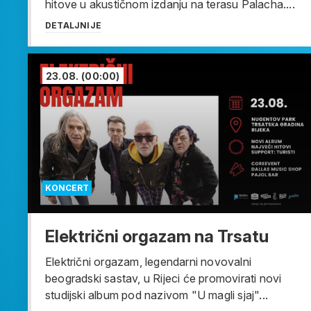
hitove u akustičnom izdanju na terasu Palacha....
DETALJNIJE
23.08.
(00:00)
KONCERT
Električni orgazam na Trsatu
Električni orgazam, legendarni novovalni
beogradski sastav, u Rijeci će promovirati novi
studijski album pod nazivom "U magli sjaj"...