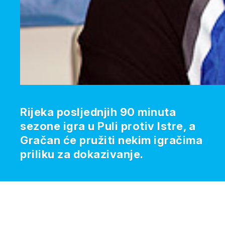
Rijeka posljednjih 90 minuta
sezone igra u Puli protiv Istre, a
Gračan će pružiti nekim igračima
priliku za dokazivanje.