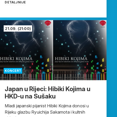
DETALJNIJE
21.09.
(21:00)
KONCERT
Japan u Rijeci: Hibiki Kojima u
HKD-u na Sušaku
Mladi japanski pijanist Hibiki Kojima donosi u
Rijeku glazbu Ryuichija Sakamota i kultnih