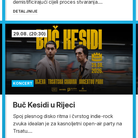
demistificirajući cijeli proces stvaranja....
DETALJNIJE
29.08.
(20:30)
KONCERT
Buč Kesidi u Rijeci
Spoj plesnog disko ritma i čvrstog indie-rock
zvuka idealan je za kasnoljetni open-air party na
Trsatu....