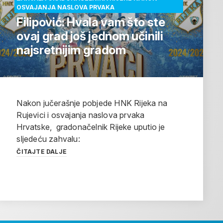
OSVAJANJA NASLOVA PRVAKA
Filipović: Hvala vam što ste
ovaj grad još jednom učinili
najsretnijim gradom
Nakon jučerašnje pobjede HNK Rijeka na
Rujevici i osvajanja naslova prvaka
Hrvatske, gradonačelnik Rijeke uputio je
sljedeću zahvalu:
ČITAJTE DALJE