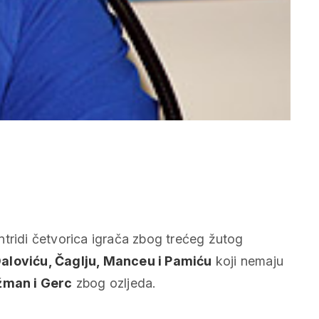
ntridi četvorica igrača zbog trećeg žutog
aloviću, Čaglju, Manceu i Pamiću
koji nemaju
žman i Gerc
zbog ozljeda.