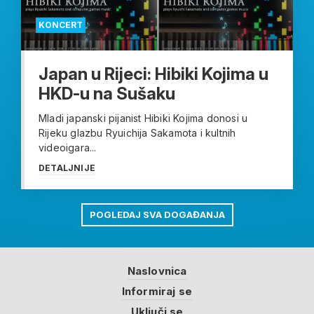
KONCERT
Japan u Rijeci: Hibiki Kojima u
HKD-u na Sušaku
Mladi japanski pijanist Hibiki Kojima donosi u
Rijeku glazbu Ryuichija Sakamota i kultnih
videoigara...
DETALJNIJE
POGLEDAJ SVA DOGAĐANJA
Naslovnica
Informiraj se
Uključi se