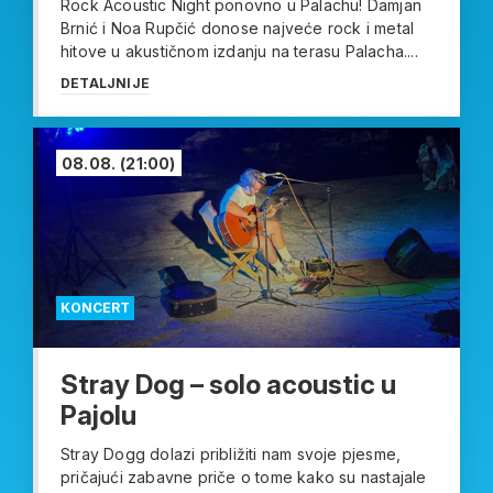
Rock Acoustic Night ponovno u Palachu! Damjan
Brnić i Noa Rupčić donose najveće rock i metal
hitove u akustičnom izdanju na terasu Palacha....
DETALJNIJE
08.08.
(21:00)
KONCERT
Stray Dog – solo acoustic u
Pajolu
Stray Dogg dolazi približiti nam svoje pjesme,
pričajući zabavne priče o tome kako su nastajale