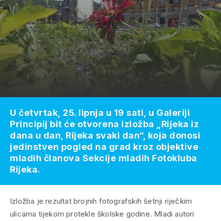
U četvrtak, 25. lipnja u 19 sati, u Galeriji
Principij bit će otvorena izložba „Rijeka iz
dana u dan, Rijeka svaki dan“, koja donosi
jedinstven pogled na grad kroz objektive
mladih članova Sekcije mladih Fotokluba
Rijeka.
Izložba je rezultat brojnih fotografskih šetnji riječkim
ulicama tijekom protekle školske godine. Mladi autori