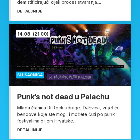
demistificirajući cijeli proces stvaranja....
DETALJNIJE
14.08.
(21:00)
SLUŠAONICA
Punk’s not dead u Palachu
Mlada članica Ri Rock udruge, DJEvica, vrtjet će
bendove koje ste mogli i možete čuti po punk
festivalima diljem Hrvatske...
DETALJNIJE