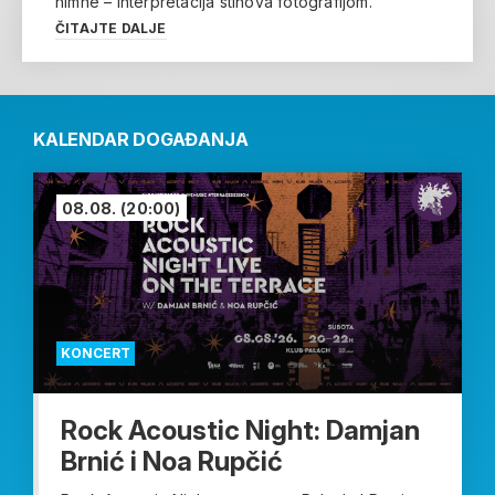
himne – interpretacija stihova fotografijom.
ČITAJTE DALJE
KALENDAR DOGAĐANJA
08.08.
(20:00)
KONCERT
Rock Acoustic Night: Damjan
Brnić i Noa Rupčić