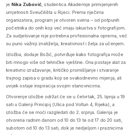
je
Nika Zubović
, studentica Akademije primijenjenih
umjetnosti Sveučilišta u Rijeci. Prema riječima
organizatora, program je otvoren svima – od potpunih
početnika do onih koji već imaju iskustva s fotografijom.
Za sudjelovanje nije potrebna profesionalna oprema, već
su puno važniji znatiželja, kreativnost i želja za učenjem.
Izložba, dodaje Božić, potvrđuje kako fotografija može
biti mnogo više od tehničke vještine. Ona postaje alat za
kreativno izražavanje, kritičko promišljanje i stvaranje
trajnog zapisa o gradu koji se svakodnevno mijenja, ali
uvijek ostaje inspiracija svojim stanovnicima.
Otvorenje izložbe održat će se u četvrtak, 25. lipnja u 19
sati u Galeriji Principij (Ulica pod Voltun 4, Rijeka), a
izložba će se moći razgledati do 2. srpnja. Galerija je
otvorena radnim danom od 10 do 13 te od 17 do 20 sati,
subotom od 10 do 13 sati, dok je nedjeljom i praznicima