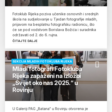
Fotoklub Rijeka poziva učenike osnovnih i srednjih
škola na sudjelovanje u Tjedan fotografije mladih,
prijavom na besplatnu fotografsku radionicu, što
će se pod vodstvom Borislava Božića i suradnika
održavati od 2. do 6. rujna.
ČITAJTE DALJE
SEKCIJA MLADIH FOTOKLUBA RIJEKA
Mladi fotografi Fotokluba
Rijeka zapaženi na izložbi
„Svijet oko nas 2025.“ u
Rovinju
U Galeriji PAG „Batana“ u Rovinju otvorena je