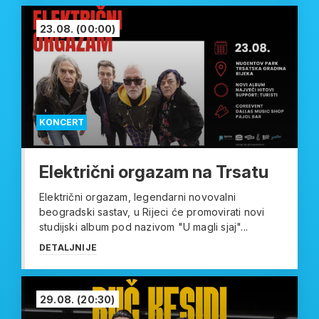
23.08.
(00:00)
KONCERT
Električni orgazam na Trsatu
Električni orgazam, legendarni novovalni
beogradski sastav, u Rijeci će promovirati novi
studijski album pod nazivom "U magli sjaj"...
DETALJNIJE
29.08.
(20:30)