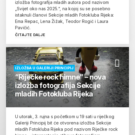
izložba fotografija mladih autora pod nazivom
„Svijet oko nas 2025.“, na kojoj su se posebno
istaknuli članovi Sekcije mladih Fotokluba Rijeka:
Ema Repac, Lena Žižak, Teodor Rogić i Laura
Pavičić.
ČITAJTE DALJE
IZLOŽBA U GALERIJI PRINCIPIJ
“Riječke rock himne” – nova
izložba fotografija Sekcije
mladih Fotokluba Rijeka
U utorak, 3. rujna s početkom u 19 sati u riječkog
Galeriji Principij bit će otvorena izložba Sekcije
mladih Fotokluba Rijeka pod nazivom Riječke rock