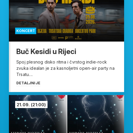
KONCERT
Buč Kesidi u Rijeci
Spoj plesnog disko ritma i čvrstog indie-rock
zvuka idealan je za kasnoljetni open-air party na
Trsatu....
DETALJNIJE
21.09.
(21:00)