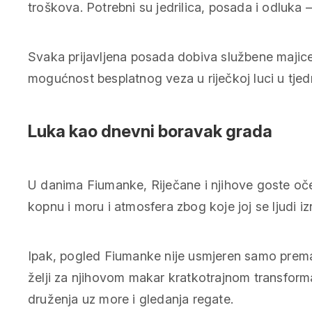
troškova. Potrebni su jedrilica, posada i odluka 
Svaka prijavljena posada dobiva službene majic
mogućnost besplatnog veza u riječkoj luci u tje
Luka kao dnevni boravak grada
U danima Fiumanke, Riječane i njihove goste oček
kopnu i moru i atmosfera zbog koje joj se ljudi i
Ipak, pogled Fiumanke nije usmjeren samo prema 
želji za njihovom makar kratkotrajnom transform
druženja uz more i gledanja regate.