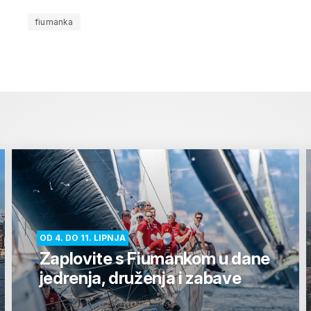
fiumanka
OD 4. DO 11. LIPNJA
Zaplovite s Fiumankom u dane
jedrenja, druženja i zabave