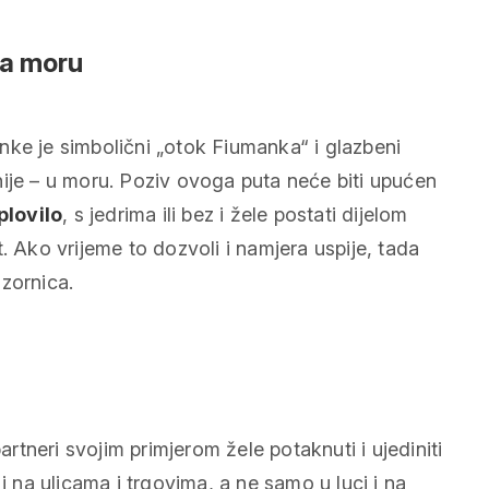
na moru
nke je simbolični „otok Fiumanka“ i glazbeni
nije – u moru. Poziv ovoga puta neće biti upućen
plovilo
, s jedrima ili bez i žele postati dijelom
. Ako vrijeme to dozvoli i namjera uspije, tada
zornica.
artneri svojim primjerom žele potaknuti i ujediniti
i na ulicama i trgovima, a ne samo u luci i na