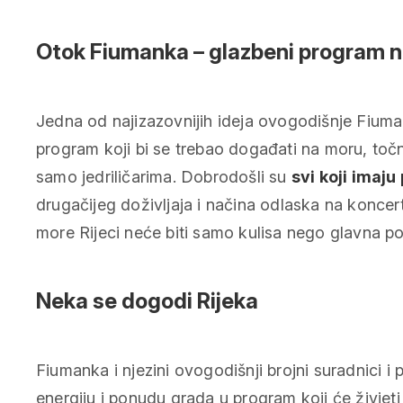
Otok Fiumanka – glazbeni program 
Jedna od najizazovnijih ideja ovogodišnje Fiuma
program koji bi se trebao događati na moru, toč
samo jedriličarima. Dobrodošli su
svi koji imaju 
drugačijeg doživljaja i načina odlaska na koncert
more Rijeci neće biti samo kulisa nego glavna po
Neka se dogodi Rijeka
Fiumanka i njezini ovogodišnji brojni suradnici i p
energiju i ponudu grada u program koji će živjeti 