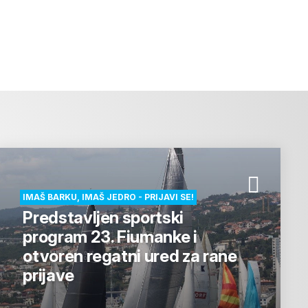
IMAŠ BARKU, IMAŠ JEDRO - PRIJAVI SE!
Predstavljen sportski
program 23. Fiumanke i
otvoren regatni ured za rane
prijave