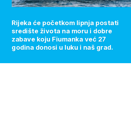
Rijeka će početkom lipnja postati
središte života na moru i dobre
zabave koju Fiumanka već 27
godina donosi u luku i naš grad.