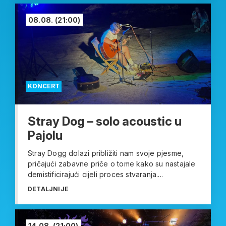
08.08.
(21:00)
KONCERT
Stray Dog – solo acoustic u
Pajolu
Stray Dogg dolazi približiti nam svoje pjesme,
pričajući zabavne priče o tome kako su nastajale
demistificirajući cijeli proces stvaranja....
DETALJNIJE
14.08.
(21:00)