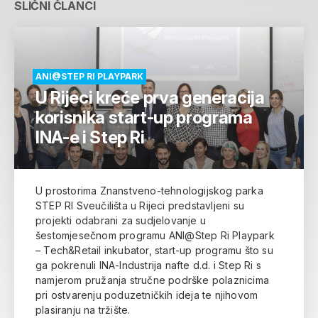
SLIČNI ČLANCI
ANI@STEP RI PLAYPARK
U Rijeci kreće prva generacija
korisnika start-up programa
INA-e i Step Ri
U prostorima Znanstveno-tehnologijskog parka
STEP RI Sveučilišta u Rijeci predstavljeni su
projekti odabrani za sudjelovanje u
šestomjesečnom programu ANI@Step Ri Playpark
– Tech&Retail inkubator, start-up programu što su
ga pokrenuli INA-Industrija nafte d.d. i Step Ri s
namjerom pružanja stručne podrške polaznicima
pri ostvarenju poduzetničkih ideja te njihovom
plasiranju na tržište.