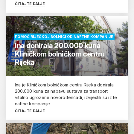
ČITAJTE DALJE
POMOĆ RIJEČKOJ BOLNICI OD NAFTNE KOMPANIJE
Ina donirala 200.000 kuna
Kliničkom bolničkom centru
Rijeka
Ina je Kliničkom bolničkom centru Rijeka donirala
200.000 kuna za nabavu sustava za transport
vitalno ugrožene novorođenčadi, izvijestili su iz te
naftne kompanije.
ČITAJTE DALJE