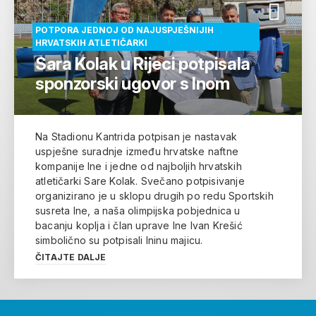
POTPORA JEDNOJ OD NAJUSPJEŠNIJIH
HRVATSKIH ATLETIČARKI
Sara Kolak u Rijeci potpisala
sponzorski ugovor s Inom
Na Stadionu Kantrida potpisan je nastavak
uspješne suradnje između hrvatske naftne
kompanije Ine i jedne od najboljih hrvatskih
atletičarki Sare Kolak. Svečano potpisivanje
organizirano je u sklopu drugih po redu Sportskih
susreta Ine, a naša olimpijska pobjednica u
bacanju koplja i član uprave Ine lvan Krešić
simbolično su potpisali lninu majicu.
ČITAJTE DALJE