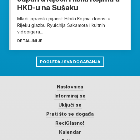
HKD-u na Sušaku
Mladi japanski pijanist Hibiki Kojima donosi u
Rijeku glazbu Ryuichija Sakamota i kultnih
videoigara...
DETALJNIJE
POGLEDAJ SVA DOGAĐANJA
Naslovnica
Informiraj se
Uključi se
Prati što se događa
ReciGlasno!
Kalendar