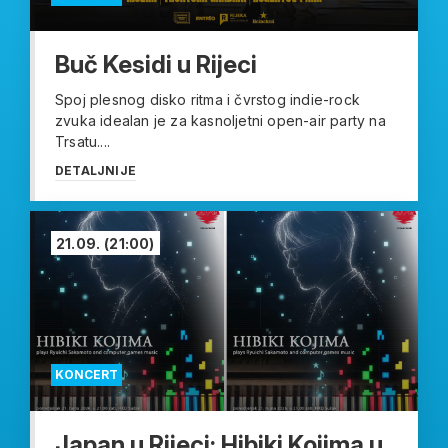
Buč Kesidi u Rijeci
Spoj plesnog disko ritma i čvrstog indie-rock
zvuka idealan je za kasnoljetni open-air party na
Trsatu....
DETALJNIJE
21.09.
(21:00)
KONCERT
Japan u Rijeci: Hibiki Kojima u