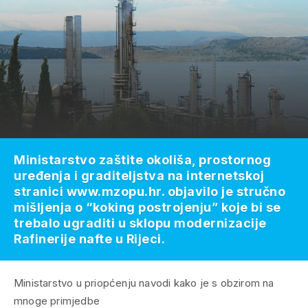
Ministarstvo zaštite okoliša, prostornog
uređenja i graditeljstva na internetskoj
stranici www.mzopu.hr. objavilo je stručno
mišljenja o “koking postrojenju” koje bi se
trebalo ugraditi u sklopu modernizacije
Rafinerije nafte u Rijeci.
Ministarstvo u priopćenju navodi kako je s obzirom na
mnoge primjedbe