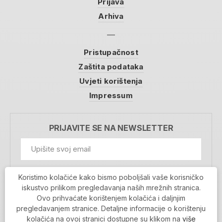
Prijava
Arhiva
Pristupačnost
Zaštita podataka
Uvjeti korištenja
Impressum
PRIJAVITE SE NA NEWSLETTER
GDPR Information
Koristimo kolačiće kako bismo poboljšali vaše korisničko
Prihvaćam da se moji podaci spremaju u bazu
iskustvo prilikom pregledavanja naših mrežnih stranica.
podataka i koriste u svrhu slanja MojaRijeka
Ovo prihvaćate korištenjem kolačića i daljnjim
newslettera
pregledavanjem stranice. Detaljne informacije o korištenju
MOJARIJEKA NEWSLETTER
kolačića na ovoj stranici dostupne su klikom na
više