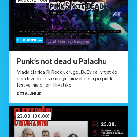
SLUŠAONICA
Punk’s not dead u Palachu
Mlada članica Ri Rock udruge, DJEvica, vrtjet će
bendove koje ste mogli i možete čuti po punk
festivalima diljem Hrvatske...
DETALJNIJE
23.08.
(00:00)