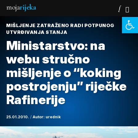
moja
rijeka
Open 
MIŠLJENJE ZATRAŽENO RADI POTPUNOG
UTVRĐIVANJA STANJA
Ministarstvo: na
webu stručno
mišljenje o “koking
postrojenju” riječke
Rafinerije
25.01.2010.
Autor:
urednik