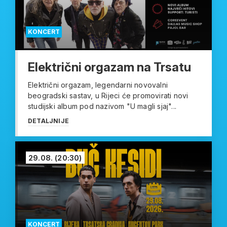
KONCERT
Električni orgazam na Trsatu
Električni orgazam, legendarni novovalni
beogradski sastav, u Rijeci će promovirati novi
studijski album pod nazivom "U magli sjaj"...
DETALJNIJE
29.08.
(20:30)
KONCERT