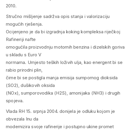
2010.
Stručno mišljenje sadržva opis stanja i valorizaciju
mogućih rješenja.
Ocijenjeno je da bi izgradnja koking kompleksa riječkoj
Rafineriji nafte
omogućila proizvodnju motornih benzina i dizelskih goriva
u skladu s Euro V
normama. Umjesto teških loživih ulja, kao energent bi se
rabio prirodni plin,
čime bi se postigla manja emisija sumpornog dioksida
(SO2), dušikovih oksida
(NOx), sumporovodika (H2S), amonijaka (NH3) i drugih
spojeva.
Vlada RH 15. srpnja 2004. donijela je odluku kojom je
obvezala Inu da
modernizira svoje rafinerije i postupno ukine promet