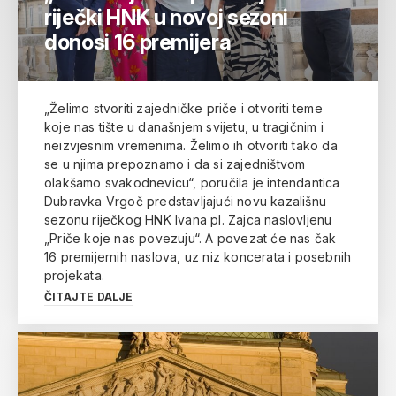
riječki HNK u novoj sezoni
donosi 16 premijera
„Želimo stvoriti zajedničke priče i otvoriti teme
koje nas tište u današnjem svijetu, u tragičnim i
neizvjesnim vremenima. Želimo ih otvoriti tako da
se u njima prepoznamo i da si zajedništvom
olakšamo svakodnevicu“, poručila je intendantica
Dubravka Vrgoč predstavljajući novu kazališnu
sezonu riječkog HNK Ivana pl. Zajca naslovljenu
„Priče koje nas povezuju“. A povezat će nas čak
16 premijernih naslova, uz niz koncerata i posebnih
projekata.
ČITAJTE DALJE