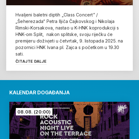
Hvaljeni baletni diptih „Class Concert” /
„Šeherezada“ Petra Iljiča Čajkovskog i Nikolaja
Rimski-Korsakova, nastao u K-HNK koprodukciji s
HNK-om Split, nakon splitske, svoju riječku će
premijeru doživjeti u četvrtak, 9. listopada 2025. na
pozornici HNK Ivana pl. Zajca s početkom u 19.30
sati.
ČITAJTE DALJE
KALENDAR DOGAĐANJA
08.08.
(20:00)