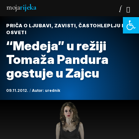
moja
rijeka
Open 
PRIČA O LJUBAVI, ZAVISTI, ČASTOHLEPLJU I
OSVETI
“Medeja” u režiji
Tomaža Pandura
gostuje u Zajcu
09.11.2012.
Autor:
urednik