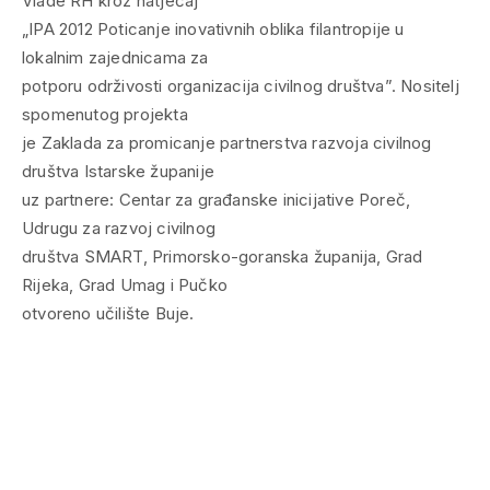
Vlade RH kroz natječaj
„IPA 2012 Poticanje inovativnih oblika filantropije u
lokalnim zajednicama za
potporu održivosti organizacija civilnog društva”. Nositelj
spomenutog projekta
je Zaklada za promicanje partnerstva razvoja civilnog
društva Istarske županije
uz partnere: Centar za građanske inicijative Poreč,
Udrugu za razvoj civilnog
društva SMART, Primorsko-goranska županija, Grad
Rijeka, Grad Umag i Pučko
otvoreno učilište Buje.