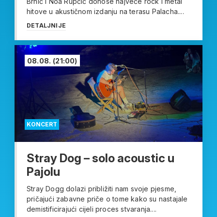
Brnić i Noa Rupčić donose najveće rock i metal
hitove u akustičnom izdanju na terasu Palacha....
DETALJNIJE
08.08.
(21:00)
KONCERT
Stray Dog – solo acoustic u
Pajolu
Stray Dogg dolazi približiti nam svoje pjesme,
pričajući zabavne priče o tome kako su nastajale
demistificirajući cijeli proces stvaranja....