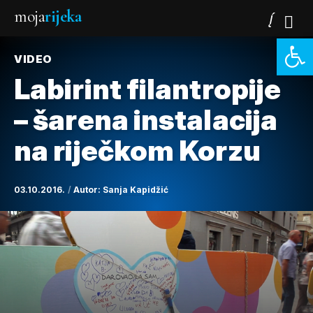
moja
rijeka
Open 
VIDEO
Labirint filantropije
– šarena instalacija
na riječkom Korzu
03.10.2016.
Autor:
Sanja Kapidžić