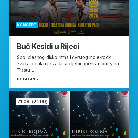
KONCERT
Buč Kesidi u Rijeci
Spoj plesnog disko ritma i čvrstog indie-rock
zvuka idealan je za kasnoljetni open-air party na
Trsatu....
DETALJNIJE
21.09.
(21:00)