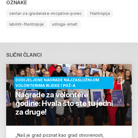
OZNAKE
centar-za-gradanske-inicijative-porec
filantropija
labirint-filantropije
udruga-smart
SLIČNI ČLANCI
DODIJELJENE NAGRADE NAJZASLUŽNIJIM
VOLONTERIMA RIJEKE I PGŽ-A
Nagrade za volontere
godine: Hvala što ste tu jedni
za druge!
„Naš je grad poznat kao grad otvorenosti,