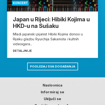
KONCERT
Japan u Rijeci: Hibiki Kojima u
HKD-u na Sušaku
Mladi japanski pijanist Hibiki Kojima donosi u
Rijeku glazbu Ryuichija Sakamota i kultnih
videoigara...
DETALJNIJE
POGLEDAJ SVA DOGAĐANJA
Naslovnica
Informiraj se
Uključi se