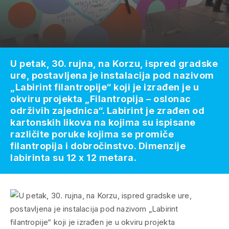
U petak, 30. rujna, na Korzu, ispred gradske
ure, postavljena je instalacija pod nazivom
„Labirint filantropije“ koji je izrađen je u
okviru projekta „Filantropija – oslonac
održivih zajednica“. Labirint je zrađen od
kartonskih likova na kojima su ispisane
različite poruke kojima se promiče
filantropija i dobročinstvo. Dimenzije
labirinta su 12 x 12 metara.