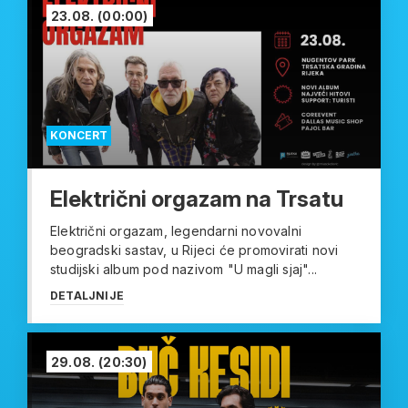
23.08.
(00:00)
KONCERT
Električni orgazam na Trsatu
Električni orgazam, legendarni novovalni
beogradski sastav, u Rijeci će promovirati novi
studijski album pod nazivom "U magli sjaj"...
DETALJNIJE
29.08.
(20:30)