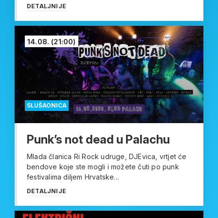
DETALJNIJE
14.08.
(21:00)
SLUŠAONICA
Punk’s not dead u Palachu
Mlada članica Ri Rock udruge, DJEvica, vrtjet će
bendove koje ste mogli i možete čuti po punk
festivalima diljem Hrvatske...
DETALJNIJE