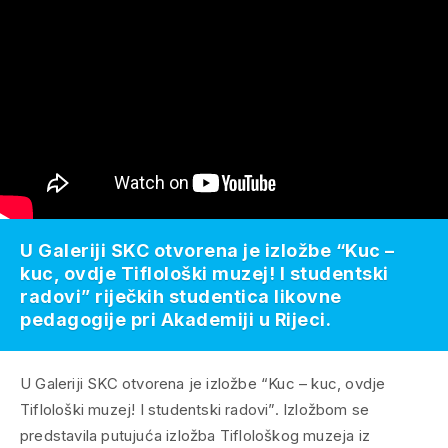
U Galeriji SKC otvorena je izložbe “Kuc –
kuc, ovdje Tiflološki muzej! I studentski
radovi” riječkih studentica likovne
pedagogije pri Akademiji u Rijeci.
U Galeriji SKC otvorena je izložbe “Kuc – kuc, ovdje
Tiflološki muzej! I studentski radovi”. Izložbom se
predstavila putujuća izložba Tiflološkog muzeja iz