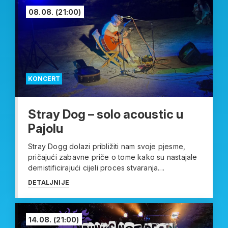
08.08.
(21:00)
KONCERT
Stray Dog – solo acoustic u
Pajolu
Stray Dogg dolazi približiti nam svoje pjesme,
pričajući zabavne priče o tome kako su nastajale
demistificirajući cijeli proces stvaranja....
DETALJNIJE
14.08.
(21:00)