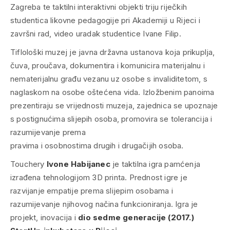
Zagreba te taktilni interaktivni objekti triju riječkih
studentica likovne pedagogije pri Akademiji u Rijeci i
završni rad, video uradak studentice Ivane Filip.
Tiflološki muzej je javna državna ustanova koja prikuplja,
čuva, proučava, dokumentira i komunicira materijalnu i
nematerijalnu građu vezanu uz osobe s invaliditetom, s
naglaskom na osobe oštećena vida. Izložbenim panoima
prezentiraju se vrijednosti muzeja, zajednica se upoznaje
s postignućima slijepih osoba, promovira se tolerancija i
razumijevanje prema
pravima i osobnostima drugih i drugačijih osoba.
Touchery
Ivone Habijanec
je taktilna igra pamćenja
izrađena tehnologijom 3D printa. Prednost igre je
razvijanje empatije prema slijepim osobama i
razumijevanje njihovog načina funkcioniranja. Igra je
projekt, inovacija i
dio sedme generacije (2017.)