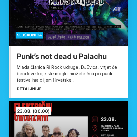
SLUŠAONICA
Punk’s not dead u Palachu
Mlada članica Ri Rock udruge, DJEvica, vrtjet će
bendove koje ste mogli i možete čuti po punk
festivalima diljem Hrvatske...
DETALJNIJE
23.08.
(00:00)