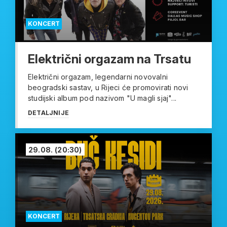
KONCERT
Električni orgazam na Trsatu
Električni orgazam, legendarni novovalni
beogradski sastav, u Rijeci će promovirati novi
studijski album pod nazivom "U magli sjaj"...
DETALJNIJE
29.08.
(20:30)
KONCERT