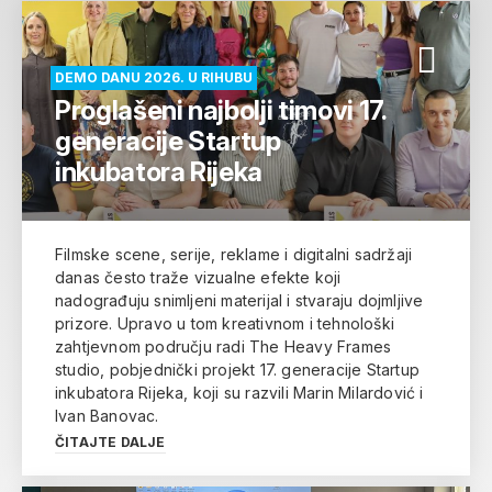
DEMO DANU 2026. U RIHUBU
Proglašeni najbolji timovi 17.
generacije Startup
inkubatora Rijeka
Filmske scene, serije, reklame i digitalni sadržaji
danas često traže vizualne efekte koji
nadograđuju snimljeni materijal i stvaraju dojmljive
prizore. Upravo u tom kreativnom i tehnološki
zahtjevnom području radi The Heavy Frames
studio, pobjednički projekt 17. generacije Startup
inkubatora Rijeka, koji su razvili Marin Milardović i
Ivan Banovac.
ČITAJTE DALJE