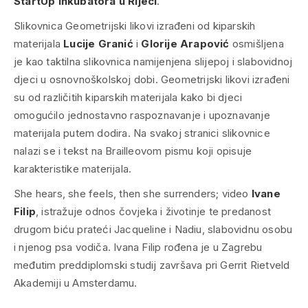
StartUp inkubatora u Rijeci
.
Slikovnica
Geometrijski likovi
izrađeni od kiparskih
materijala
Lucije Granić
i
Glorije Arapović
osmišljena
je kao taktilna slikovnica namijenjena slijepoj i slabovidnoj
djeci u osnovnoškolskoj dobi. Geometrijski likovi izrađeni
su od različitih kiparskih materijala kako bi djeci
omogućilo jednostavno raspoznavanje i upoznavanje
materijala putem dodira. Na svakoj stranici slikovnice
nalazi se i tekst na Brailleovom pismu koji opisuje
karakteristike materijala.
She hears, she feels, then she surrenders
; video
Ivane
Filip
, istražuje odnos čovjeka i životinje te predanost
drugom biću prateći Jacqueline i Nadiu, slabovidnu osobu
i njenog psa vodiča. Ivana Filip rođena je u Zagrebu
međutim preddiplomski studij završava pri Gerrit Rietveld
Akademiji u Amsterdamu.