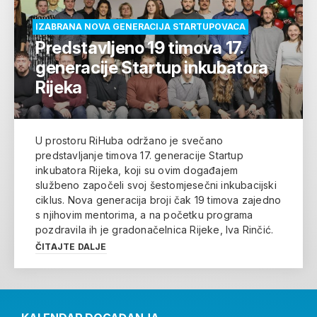
IZABRANA NOVA GENERACIJA STARTUPOVACA
Predstavljeno 19 timova 17.
generacije Startup inkubatora
Rijeka
U prostoru RiHuba održano je svečano
predstavljanje timova 17. generacije Startup
inkubatora Rijeka, koji su ovim događajem
službeno započeli svoj šestomjesečni inkubacijski
ciklus. Nova generacija broji čak 19 timova zajedno
s njihovim mentorima, a na početku programa
pozdravila ih je gradonačelnica Rijeke, Iva Rinčić.
ČITAJTE DALJE