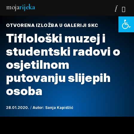
moja
rijeka
Open 
OTVORENA IZLOŽBA U GALERIJI SKC
Tiflološki muzej i
studentski radovi o
osjetilnom
putovanju slijepih
osoba
28.01.2020.
Autor:
Sanja Kapidžić