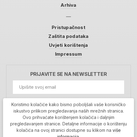
Arhiva
Pristupačnost
Zaštita podataka
Uvjeti korištenja
Impressum
PRIJAVITE SE NA NEWSLETTER
GDPR Information
Koristimo kolačiće kako bismo poboljšali vaše korisničko
Prihvaćam da se moji podaci spremaju u bazu
iskustvo prilikom pregledavanja naših mrežnih stranica.
podataka i koriste u svrhu slanja MojaRijeka
Ovo prihvaćate korištenjem kolačića i daljnjim
newslettera
pregledavanjem stranice. Detaljne informacije o korištenju
MOJARIJEKA NEWSLETTER
kolačića na ovoj stranici dostupne su klikom na
više
PRIJAVI SE
informacija
.