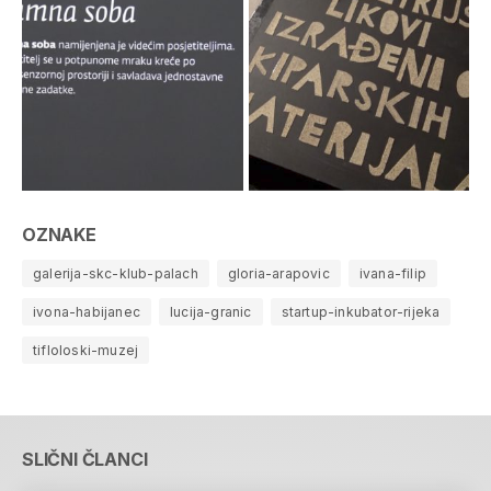
OZNAKE
galerija-skc-klub-palach
gloria-arapovic
ivana-filip
ivona-habijanec
lucija-granic
startup-inkubator-rijeka
tifloloski-muzej
SLIČNI ČLANCI