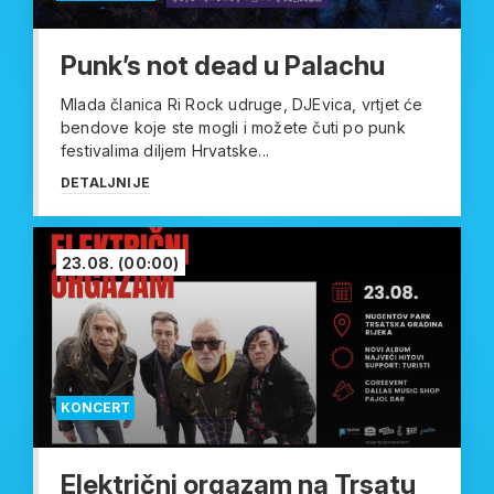
Punk’s not dead u Palachu
Mlada članica Ri Rock udruge, DJEvica, vrtjet će
bendove koje ste mogli i možete čuti po punk
festivalima diljem Hrvatske...
DETALJNIJE
23.08.
(00:00)
KONCERT
Električni orgazam na Trsatu