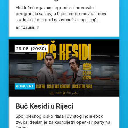
Električni orgazam, legendarni novovalni
beogradski sastav, u Rijeci će promovirati novi
studijski album pod nazivom "U magli sjaj"...
DETALJNIJE
29.08.
(20:30)
KONCERT
Buč Kesidi u Rijeci
Spoj plesnog disko ritma i čvrstog indie-rock
zvuka idealan je za kasnoljetni open-air party na