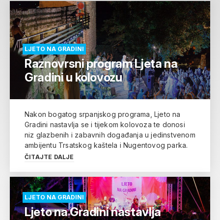
LJETO NA GRADINI
Raznovrsni program Ljeta na
Gradini u kolovozu
Nakon bogatog srpanjskog programa, Ljeto na
Gradini nastavlja se i tijekom kolovoza te donosi
niz glazbenih i zabavnih događanja u jedinstvenom
ambijentu Trsatskog kaštela i Nugentovog parka.
ČITAJTE DALJE
LJETO NA GRADINI
Ljeto na Gradini nastavlja