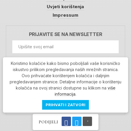
Uvjeti korištenja
Impressum
PRIJAVITE SE NA NEWSLETTER
GDPR Information
Koristimo kolačiće kako bismo poboljšali vaše korisničko
Prihvaćam da se moji podaci spremaju u bazu
iskustvo prilikom pregledavanja naših mrežnih stranica.
podataka i koriste u svrhu slanja MojaRijeka
Ovo prihvaćate korištenjem kolačića i daljnjim
newslettera
pregledavanjem stranice. Detaljne informacije o korištenju
MOJARIJEKA NEWSLETTER
kolačića na ovoj stranici dostupne su klikom na
više
PRIJAVI SE
informacija
.
PRIHVATI I ZATVORI
PODIJELI
Povratak na vrh