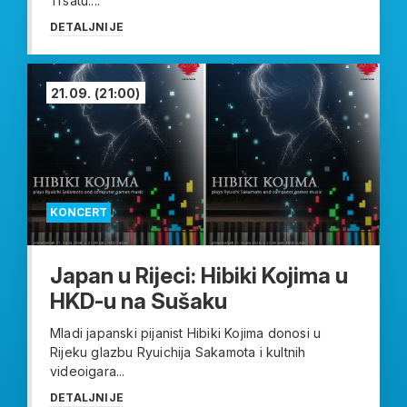
Trsatu....
DETALJNIJE
21.09.
(21:00)
KONCERT
Japan u Rijeci: Hibiki Kojima u
HKD-u na Sušaku
Mladi japanski pijanist Hibiki Kojima donosi u
Rijeku glazbu Ryuichija Sakamota i kultnih
videoigara...
DETALJNIJE