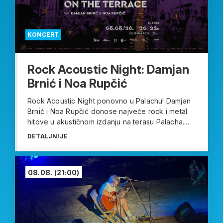
KONCERT
Rock Acoustic Night: Damjan
Brnić i Noa Rupčić
Rock Acoustic Night ponovno u Palachu! Damjan
Brnić i Noa Rupčić donose najveće rock i metal
hitove u akustičnom izdanju na terasu Palacha....
DETALJNIJE
08.08.
(21:00)