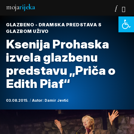
moja
rijeka
Open 
GLAZBENO - DRAMSKA PREDSTAVA S
GLAZBOM UŽIVO
Ksenija Prohaska
izvela glazbenu
predstavu „Priča o
Edith Piaf“
03.08.2015.
Autor:
Damir Jevtić