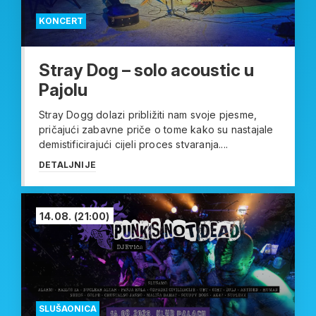
KONCERT
Stray Dog – solo acoustic u
Pajolu
Stray Dogg dolazi približiti nam svoje pjesme,
pričajući zabavne priče o tome kako su nastajale
demistificirajući cijeli proces stvaranja....
DETALJNIJE
14.08.
(21:00)
SLUŠAONICA