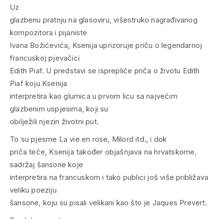
Uz
glazbenu pratnju na glasoviru, višestruko nagrađivanog
kompozitora i pijaniste
Ivana Božićevića, Ksenija uprizoruje priču o legendarnoj
francuskoj pjevačici
Edith Piaf. U predstavi se isprepliće priča o životu Edith
Piaf koju Ksenija
interpretira kao glumica u prvom licu sa najvećim
glazbenim uspjesima, koji su
obilježili njezin životni put.
To su pjesme La vie en rose, Milord itd., i dok
priča teče, Ksenija također objašnjava na hrvatskome,
sadržaj šansone koje
interpretira na francuskom i tako publici još više približava
veliku poeziju
šansone, koju su pisali velikani kao što je Jaques Prevert.