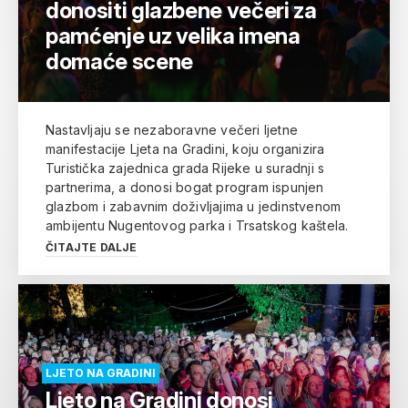
donositi glazbene večeri za
pamćenje uz velika imena
domaće scene
Nastavljaju se nezaboravne večeri ljetne
manifestacije Ljeta na Gradini, koju organizira
Turistička zajednica grada Rijeke u suradnji s
partnerima, a donosi bogat program ispunjen
glazbom i zabavnim doživljajima u jedinstvenom
ambijentu Nugentovog parka i Trsatskog kaštela.
ČITAJTE DALJE
LJETO NA GRADINI
Ljeto na Gradini donosi