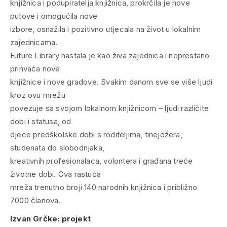
knjižnica i podupiratelja knjižnica, prokrčila je nove
putove i omogućila nove
izbore, osnažila i pozitivno utjecala na život u lokalnim
zajednicama.
Future Library nastala je kao živa zajednica i neprestano
prihvaća nove
knjižnice i nove gradove. Svakim danom sve se više ljudi
kroz ovu mrežu
povezuje sa svojom lokalnom knjižnicom – ljudi različite
dobi i statusa, od
djece predškolske dobi s roditeljima, tinejdžera,
studenata do slobodnjaka,
kreativnih profesionalaca, volontera i građana treće
životne dobi. Ova rastuća
mreža trenutno broji 140 narodnih knjižnica i približno
7000 članova.
Izvan Grčke: projekt