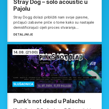
Stray Dog – solo acoustic u
Pajolu
Stray Dogg dolazi približiti nam svoje pjesme,
pričajući zabavne priče o tome kako su nastajale
demistificirajući cijeli proces stvaranja....
DETALJNIJE
14.08.
(21:00)
SLUŠAONICA
Punk’s not dead u Palachu