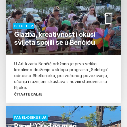
SELOTEJP
Glazba, kreativnost i okusi
svijeta spojili se u Benčiću
U Art-kvartu Benčić održano je prvo veliko
kreativno druženje u sklopu programa „Selotejp“
odnosno #hellorijeka, posvećenog povezivanju,
učenju i razmjeni iskustava s novim stanovnicima
Rijeke.
ČITAJTE DALJE
PANEL-DISKUSIJA
Panel ”Grad po mjeri