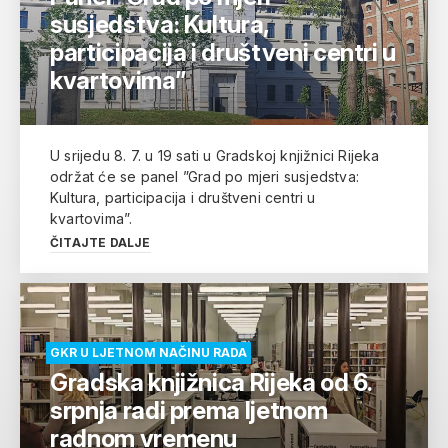
susjedstva: Kultura,
participacija i društveni centri u
kvartovima”
U srijedu 8. 7. u 19 sati u Gradskoj knjižnici Rijeka
održat će se panel ”Grad po mjeri susjedstva:
Kultura, participacija i društveni centri u
kvartovima”.
ČITAJTE DALJE
GKR U LJETNOM NAČINU RADA
Gradska knjižnica Rijeka od 6.
srpnja radi prema ljetnom
radnom vremenu