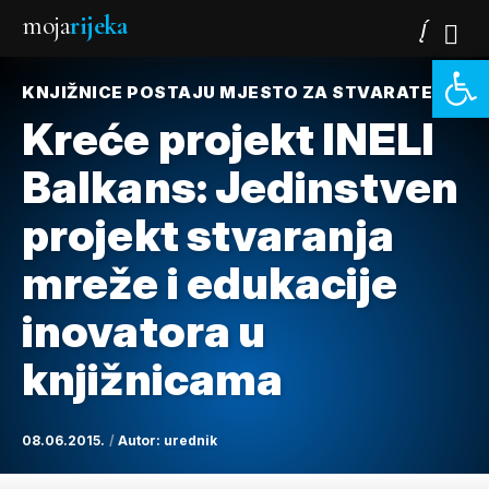
moja
rijeka
Open 
KNJIŽNICE POSTAJU MJESTO ZA STVARATELJE
Kreće projekt INELI
Balkans: Jedinstven
projekt stvaranja
mreže i edukacije
inovatora u
knjižnicama
08.06.2015.
Autor:
urednik