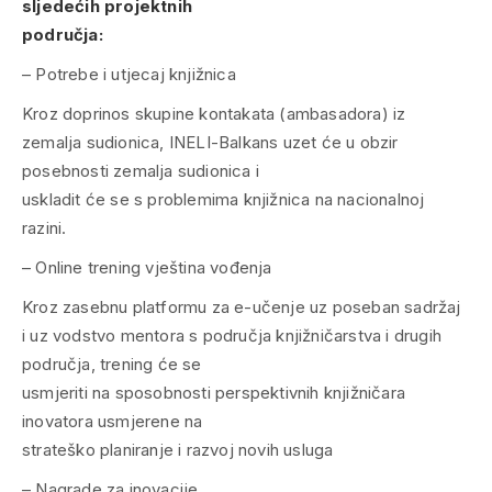
sljedećih projektnih
područja:
– Potrebe i utjecaj knjižnica
Kroz doprinos skupine kontakata (ambasadora) iz
zemalja sudionica, INELI-Balkans uzet će u obzir
posebnosti zemalja sudionica i
uskladit će se s problemima knjižnica na nacionalnoj
razini.
– Online trening vještina vođenja
Kroz zasebnu platformu za e-učenje uz poseban sadržaj
i uz vodstvo mentora s područja knjižničarstva i drugih
područja, trening će se
usmjeriti na sposobnosti perspektivnih knjižničara
inovatora usmjerene na
strateško planiranje i razvoj novih usluga
– Nagrade za inovacije