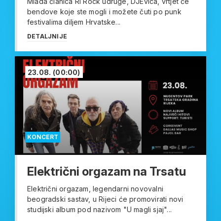
Mlada članica Ri Rock udruge, DJEvica, vrtjet će
bendove koje ste mogli i možete čuti po punk
festivalima diljem Hrvatske...
DETALJNIJE
23.08.
(00:00)
KONCERT
Električni orgazam na Trsatu
Električni orgazam, legendarni novovalni
beogradski sastav, u Rijeci će promovirati novi
studijski album pod nazivom "U magli sjaj"...