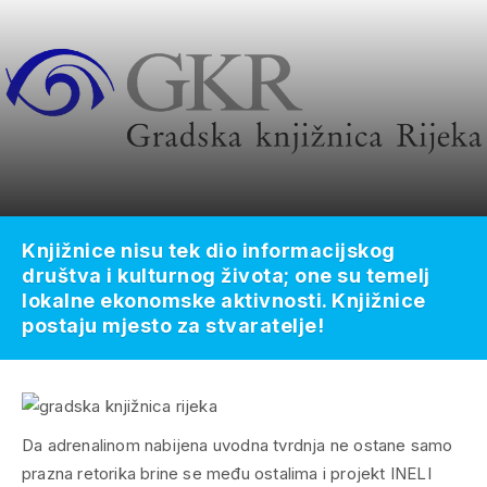
Knjižnice nisu tek dio informacijskog
društva i kulturnog života; one su temelj
lokalne ekonomske aktivnosti. Knjižnice
postaju mjesto za stvaratelje!
Da adrenalinom nabijena uvodna tvrdnja ne ostane samo
prazna retorika brine se među ostalima i projekt INELI