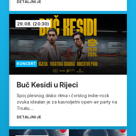
DETALJNIJE
29.08.
(20:30)
KONCERT
Buč Kesidi u Rijeci
Spoj plesnog disko ritma i čvrstog indie-rock
zvuka idealan je za kasnoljetni open-air party na
Trsatu....
DETALJNIJE