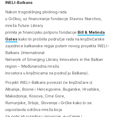
INELI-Balkans
Nakon trogodišnjeg plodnog rada
u Grčkoj, uz financiranje fondacije Stavros Niarchos,
mreža Future Library
primila je financijsku potporu fondacije
Bill & Melinda
Gates
kako bi proširila područje rada na knjižničarske
zajednice balkanske regije putem novog projekta INELI-
Balkans (International
Network of Emerging Library Innovators in the Balkan
region – Međunarodna mreža
inovatora u knjižnicama na području Balkana).
Projekt INELI-Balkans povezat će knjižničare iz
Albanije, Bosne i Hercegovine, Bugarske, Hrvatske,
Makedonije, Kosova, Crne Gore,
Rumunjske, Srbije, Slovenije i Grčke kako bi se
uspostavila održiva mreža koja
će poticati suradnju i inovacije, e-učenje i