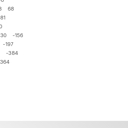
33 68
81
0
30 -156
 -197
8 -384
364