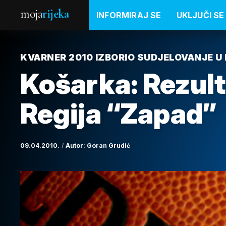
moja
rijeka
INFORMIRAJ SE
UKLJUČI SE
KVARNER 2010 IZBORIO SUDJELOVANJE U M
Košarka: Rezulta
Regija “Zapad”
09.04.2010.
Autor:
Goran Grudić