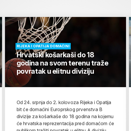
RIJEKA I OPATIJA DOMAĆINI
Hrvatski košarkaši do 18
godina na svom terenu traže
povratak u elitnu diviziju
Od 24. srpnja do 2. kolovoza Rijeka i Opatija
bit će domaćini Europrskog prvenstva B
divizije za košarkaše do 18 godina na kojemu
će hrvatska reprezentacija pred domaćom će
publikom tražiti povratak u elitnu A diviziju.