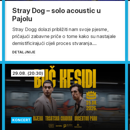
Stray Dog – solo acoustic u
Pajolu
Stray Dogg dolazi približiti nam svoje pjesme,
pričajući zabavne priče o tome kako su nastajale
demistificirajući cijeli proces stvaranja....
DETALJNIJE
29.08.
(20:30)
KONCERT