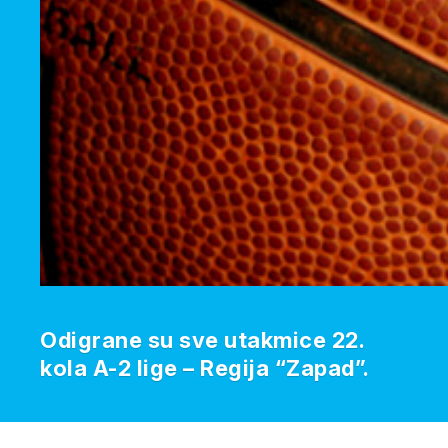
Odigrane su sve utakmice 22.
kola A-2 lige – Regija “Zapad”.