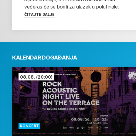
večeras će se boriti za ulazak u polufinale.
ČITAJTE DALJE
KALENDAR DOGAĐANJA
08.08.
(20:00)
KONCERT