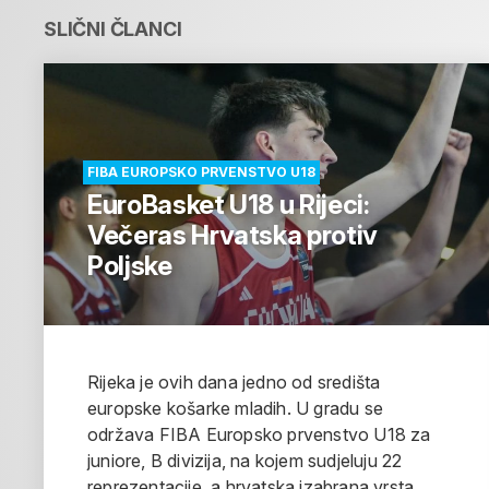
SLIČNI ČLANCI
FIBA EUROPSKO PRVENSTVO U18
EuroBasket U18 u Rijeci:
Večeras Hrvatska protiv
Poljske
Rijeka je ovih dana jedno od središta
europske košarke mladih. U gradu se
održava FIBA Europsko prvenstvo U18 za
juniore, B divizija, na kojem sudjeluju 22
reprezentacije, a hrvatska izabrana vrsta