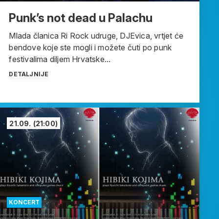
Punk’s not dead u Palachu
Mlada članica Ri Rock udruge, DJEvica, vrtjet će
bendove koje ste mogli i možete čuti po punk
festivalima diljem Hrvatske...
DETALJNIJE
21.09.
(21:00)
KONCERT