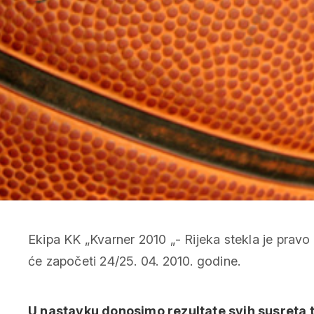
Ekipa KK „Kvarner 2010 „- Rijeka stekla je pravo 
će započeti 24/25. 04. 2010. godine.
U nastavku donosimo rezultate svih susreta t