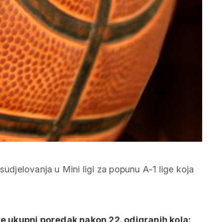
sudjelovanja u Mini ligi za popunu A-1 lige koja
e ukupni poredak nakon 22. odigranih kola: