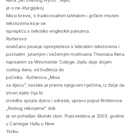
Kena „An Evening Hymn“. Riječ
je o ne-liturgijskoj
Missi brevis, s tradicionalnim latinskim i grčkim misnim
tekstovima koje se
isprepliću s nekoliko engleskih pjesama.
Rutterovo
istančano pisanje isprepleteno s latinskim tekstovima i
poznatim jutarnjim i večernjim molitvama Thomasa Kena
napisanim za Winchester Colege, djelu daje dojam
cijelog dana, od buđenja do
počinka. Rutterova „Misa
za djecu”, nastala je prema njegovim riječima, iz želje da
stvori djelo čija bi
izvedba spojila djecu i odrasle, upravo poput Brittenova
„Ratnog rekvijema” dok
je on pohađao školski zbor. Praizvedena je 2003. godine
u Carnegie Hallu u New
Yorku.