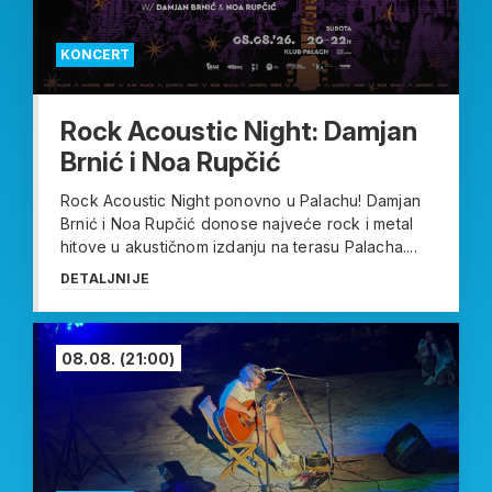
KONCERT
Rock Acoustic Night: Damjan
Brnić i Noa Rupčić
Rock Acoustic Night ponovno u Palachu! Damjan
Brnić i Noa Rupčić donose najveće rock i metal
hitove u akustičnom izdanju na terasu Palacha....
DETALJNIJE
08.08.
(21:00)