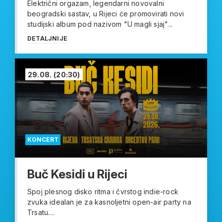
Električni orgazam, legendarni novovalni
beogradski sastav, u Rijeci će promovirati novi
studijski album pod nazivom "U magli sjaj"...
DETALJNIJE
29.08.
(20:30)
KONCERT
Buč Kesidi u Rijeci
Spoj plesnog disko ritma i čvrstog indie-rock
zvuka idealan je za kasnoljetni open-air party na
Trsatu....