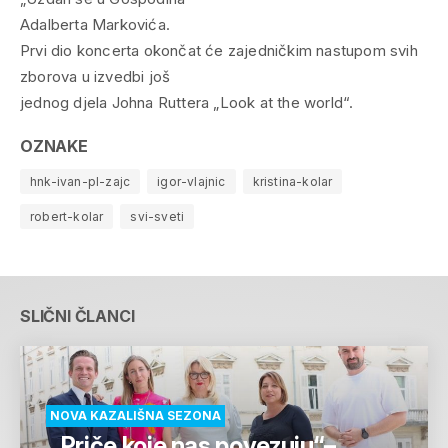
Adalberta Markovića.
Prvi dio koncerta okončat će zajedničkim nastupom svih
zborova u izvedbi još
jednog djela Johna Ruttera „Look at the world“.
OZNAKE
hnk-ivan-pl-zajc
igor-vlajnic
kristina-kolar
robert-kolar
svi-sveti
SLIČNI ČLANCI
NOVA KAZALIŠNA SEZONA
„Priče koje nas povezuju“–