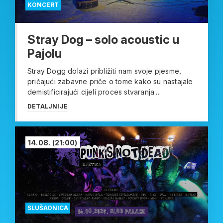
KONCERT
Stray Dog – solo acoustic u
Pajolu
Stray Dogg dolazi približiti nam svoje pjesme,
pričajući zabavne priče o tome kako su nastajale
demistificirajući cijeli proces stvaranja....
DETALJNIJE
14.08.
(21:00)
SLUŠAONICA