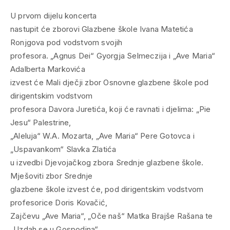
U prvom dijelu koncerta
nastupit će zborovi Glazbene škole Ivana Matetića
Ronjgova pod vodstvom svojih
profesora. „Agnus Dei“ Gyorgja Selmeczija i „Ave Maria“
Adalberta Markovića
izvest će Mali dječji zbor Osnovne glazbene škole pod
dirigentskim vodstvom
profesora Davora Juretića, koji će ravnati i djelima: „Pie
Jesu“ Palestrine,
„Aleluja“ W.A. Mozarta, „Ave Maria“ Pere Gotovca i
„Uspavankom“ Slavka Zlatića
u izvedbi Djevojačkog zbora Srednje glazbene škole.
Mješoviti zbor Srednje
glazbene škole izvest će, pod dirigentskim vodstvom
profesorice Doris Kovačić,
Zajčevu „Ave Maria“, „Oče naš“ Matka Brajše Rašana te
„Uzdah se u Gospodina“