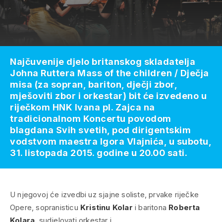
Najčuvenije djelo britanskog skladatelja
Johna Ruttera Mass of the children / Dječja
misa (za sopran, bariton, dječji zbor,
mješoviti zbor i orkestar) bit će izvedeno u
riječkom HNK Ivana pl. Zajca na
tradicionalnom Koncertu povodom
blagdana Svih svetih, pod dirigentskim
vodstvom maestra Igora Vlajnića, u subotu,
31. listopada 2015. godine u 20.00 sati.
U njegovoj će izvedbi uz sjajne soliste, prvake riječke
Opere, sopranisticu
Kristinu Kolar
i baritona
Roberta
Kolara
, sudjelovati orkestar i