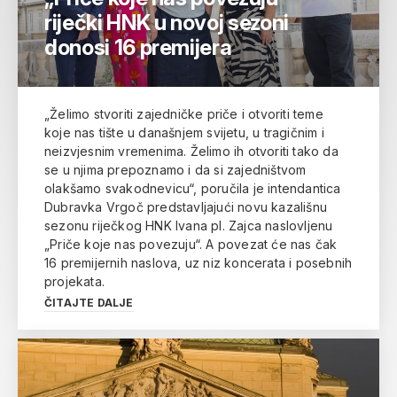
riječki HNK u novoj sezoni
donosi 16 premijera
„Želimo stvoriti zajedničke priče i otvoriti teme
koje nas tište u današnjem svijetu, u tragičnim i
neizvjesnim vremenima. Želimo ih otvoriti tako da
se u njima prepoznamo i da si zajedništvom
olakšamo svakodnevicu“, poručila je intendantica
Dubravka Vrgoč predstavljajući novu kazališnu
sezonu riječkog HNK Ivana pl. Zajca naslovljenu
„Priče koje nas povezuju“. A povezat će nas čak
16 premijernih naslova, uz niz koncerata i posebnih
projekata.
ČITAJTE DALJE