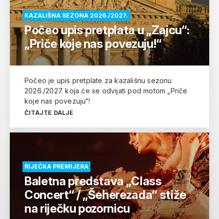
KAZALIŠNA SEZONA 2026./2027.
Počeo upis pretplata u „Zajcu“:
„Priče koje nas povezuju!“
Počeo je upis pretplate za kazališnu sezonu
2026./2027. koja će se odvijati pod motom „Priče
koje nas povezuju“!
ČITAJTE DALJE
RIJEČKA PREMIJERA
Baletna predstava „Class
Concert“ / „Šeherezada“ stiže
na riječku pozornicu