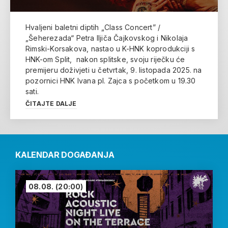
Hvaljeni baletni diptih „Class Concert” /
„Šeherezada“ Petra Iljiča Čajkovskog i Nikolaja
Rimski-Korsakova, nastao u K-HNK koprodukciji s
HNK-om Split, nakon splitske, svoju riječku će
premijeru doživjeti u četvrtak, 9. listopada 2025. na
pozornici HNK Ivana pl. Zajca s početkom u 19.30
sati.
ČITAJTE DALJE
KALENDAR DOGAĐANJA
08.08.
(20:00)