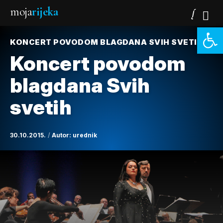
moja
rijeka
Open 
KONCERT POVODOM BLAGDANA SVIH SVETIH
Koncert povodom
blagdana Svih
svetih
30.10.2015.
Autor:
urednik