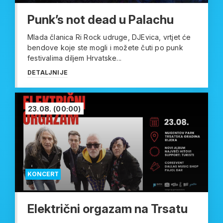
Punk’s not dead u Palachu
Mlada članica Ri Rock udruge, DJEvica, vrtjet će
bendove koje ste mogli i možete čuti po punk
festivalima diljem Hrvatske...
DETALJNIJE
23.08.
(00:00)
KONCERT
Električni orgazam na Trsatu