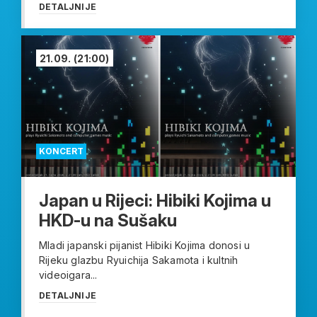
DETALJNIJE
21.09.
(21:00)
KONCERT
Japan u Rijeci: Hibiki Kojima u
HKD-u na Sušaku
Mladi japanski pijanist Hibiki Kojima donosi u
Rijeku glazbu Ryuichija Sakamota i kultnih
videoigara...
DETALJNIJE