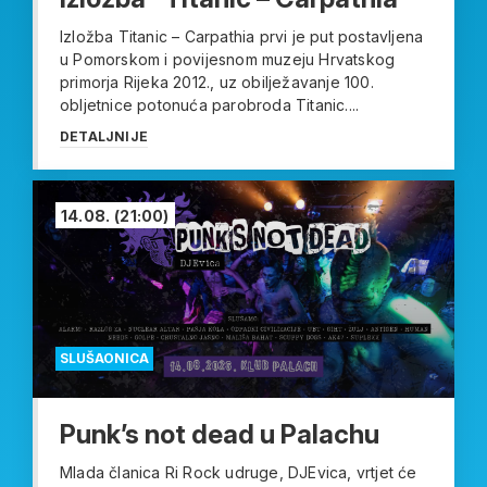
Izložba Titanic – Carpathia prvi je put postavljena
u Pomorskom i povijesnom muzeju Hrvatskog
primorja Rijeka 2012., uz obilježavanje 100.
obljetnice potonuća parobroda Titanic....
DETALJNIJE
14.08.
(21:00)
SLUŠAONICA
Punk’s not dead u Palachu
Mlada članica Ri Rock udruge, DJEvica, vrtjet će