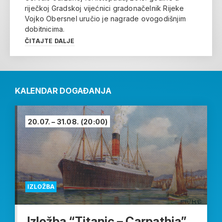
riječkoj Gradskoj vijećnici gradonačelnik Rijeke
Vojko Obersnel uručio je nagrade ovogodišnjim
dobitnicima.
ČITAJTE DALJE
KALENDAR DOGAĐANJA
20.07. – 31.08.
(20:00)
IZLOŽBA
Izložba “Titanic – Carpathia”