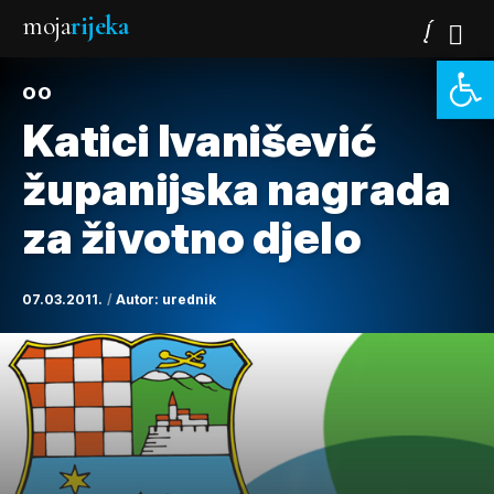
moja
rijeka
Open 
OO
Katici Ivanišević
županijska nagrada
za životno djelo
07.03.2011.
Autor:
urednik