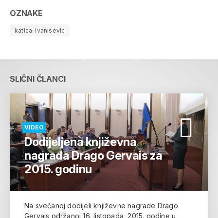
OZNAKE
katica-ivanisevic
SLIČNI ČLANCI
VIDEO
Dodijeljena književna
nagrada Drago Gervais za
2015. godinu
Na svečanoj dodijeli književne nagrade Drago
Gervais održanoj 16. listopada, 2015. godine u