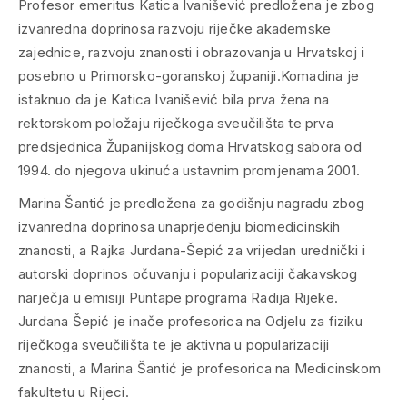
Profesor emeritus Katica Ivanišević predložena je zbog
izvanredna doprinosa razvoju riječke akademske
zajednice, razvoju znanosti i obrazovanja u Hrvatskoj i
posebno u Primorsko-goranskoj županiji.
Komadina je
istaknuo da je Katica Ivanišević bila prva žena na
rektorskom položaju riječkoga sveučilišta te prva
predsjednica Županijskog doma Hrvatskog sabora od
1994. do njegova ukinuća ustavnim promjenama 2001.
Marina Šantić je predložena za godišnju nagradu zbog
izvanredna doprinosa unaprjeđenju biomedicinskih
znanosti, a Rajka Jurdana-Šepić za vrijedan urednički i
autorski doprinos očuvanju i popularizaciji čakavskog
narječja u emisiji Puntape programa Radija Rijeke.
Jurdana Šepić je inače profesorica na Odjelu za fiziku
riječkoga sveučilišta te je aktivna u popularizaciji
znanosti, a Marina Šantić je profesorica na Medicinskom
fakultetu u Rijeci.