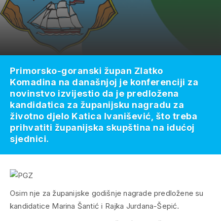
Primorsko-goranski župan Zlatko
Komadina na današnjoj je konferenciji za
novinstvo izvijestio da je predložena
kandidatica za županijsku nagradu za
životno djelo Katica Ivanišević, što treba
prihvatiti županijska skupština na idućoj
sjednici.
Osim nje za županijske godišnje nagrade predložene su
kandidatice Marina Šantić i Rajka Jurdana-Šepić.