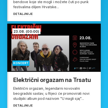
bendove koje ste mogli i možete čuti po punk
festivalima diljem Hrvatske...
DETALJNIJE
23.08.
(00:00)
KONCERT
Električni orgazam na Trsatu
Električni orgazam, legendarni novovalni
beogradski sastav, u Rijeci će promovirati novi
studijski album pod nazivom "U magli sjaj"...
DETALJNIJE