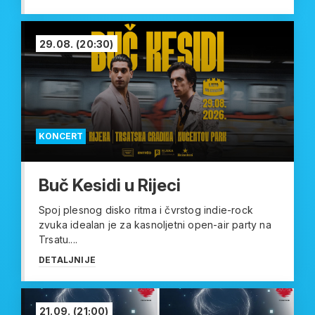
29.08.
(20:30)
KONCERT
Buč Kesidi u Rijeci
Spoj plesnog disko ritma i čvrstog indie-rock
zvuka idealan je za kasnoljetni open-air party na
Trsatu....
DETALJNIJE
21.09.
(21:00)