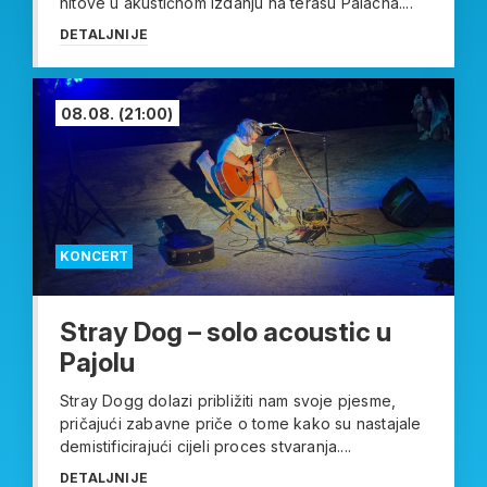
hitove u akustičnom izdanju na terasu Palacha....
DETALJNIJE
08.08.
(21:00)
KONCERT
Stray Dog – solo acoustic u
Pajolu
Stray Dogg dolazi približiti nam svoje pjesme,
pričajući zabavne priče o tome kako su nastajale
demistificirajući cijeli proces stvaranja....
DETALJNIJE