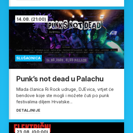
14.08.
(21:00)
SLUŠAONICA
Punk’s not dead u Palachu
Mlada članica Ri Rock udruge, DJEvica, vrtjet će
bendove koje ste mogli i možete čuti po punk
festivalima diljem Hrvatske...
DETALJNIJE
23.08.
(00:00)