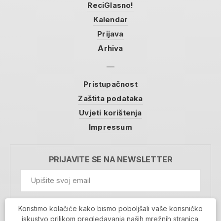
ReciGlasno!
Kalendar
Prijava
Arhiva
Pristupačnost
Zaštita podataka
Uvjeti korištenja
Impressum
PRIJAVITE SE NA NEWSLETTER
GDPR Information
Koristimo kolačiće kako bismo poboljšali vaše korisničko
Prihvaćam da se moji podaci spremaju u bazu
iskustvo prilikom pregledavanja naših mrežnih stranica.