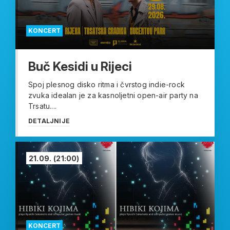
KONCERT
Buč Kesidi u Rijeci
Spoj plesnog disko ritma i čvrstog indie-rock
zvuka idealan je za kasnoljetni open-air party na
Trsatu....
DETALJNIJE
21.09.
(21:00)
KONCERT