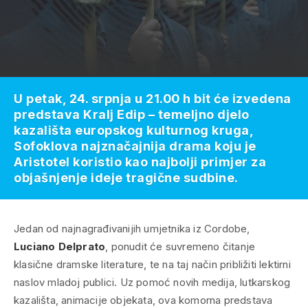
U petak, 24. srpnja u 21.00 h bit će izvedena
predstava Kralj Edip – temeljno djelo
kazališta europskog kulturnog kruga,
Sofoklova najznačajnija drama koju je
Aristotel koristio kao najbolji primjer za
objašnjenje ideje tragične sudbine.
Jedan od najnagrađivanijih umjetnika iz Cordobe,
Luciano Delprato
, ponudit će suvremeno čitanje
klasične dramske literature, te na taj način približiti lektirni
naslov mladoj publici. Uz pomoć novih medija, lutkarskog
kazališta, animacije objekata, ova komorna predstava