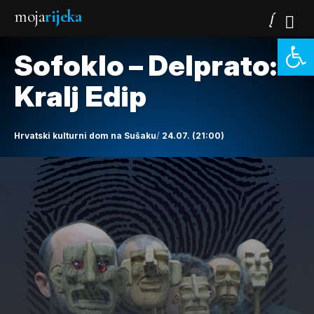
moja
rijeka
Open 
Sofoklo – Delprato:
Kralj Edip
Hrvatski kulturni dom na Sušaku
24.07. (21:00)