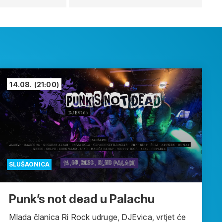
14.08.
(21:00)
SLUŠAONICA
Punk’s not dead u Palachu
Mlada članica Ri Rock udruge, DJEvica, vrtjet će