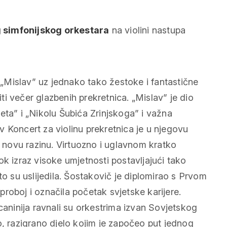
g simfonijskog orkestara
na violini nastupa
i „Mislav” uz jednako tako žestoke i fantastične
iti večer glazbenih prekretnica. „Mislav” je dio
eta” i „Nikolu Šubića Zrinjskoga” i važna
 Koncert za violinu prekretnica je u njegovu
novu razinu. Virtuozno i uglavnom kratko
ok izraz visoke umjetnosti postavljajući tako
to su uslijedila. Šostakovič je diplomirao s Prvom
roboj i označila početak svjetske karijere.
caninija ravnali su orkestrima izvan Sovjetskog
o, razigrano djelo kojim je započeo put jednog