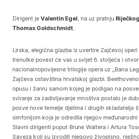
Dirigent je
Valentin Egel
, na uz pratnju
Riječko
Thomas Goldschmidt
.
Lirska, elegična glazba iz uvertire Zajčevoj oper
trenutke povest će vas u svijet 6. stoljeća i otvor
nacionalnopovijesne trilogije opera uz „Bana Leg
Zajčeva ostavština hrvatskoj glazbi. Beethovenov
opusu i žanru samom kojeg je podigao na posve 
sviranje za zadivljavanje mnoštva postalo je dub
posve nove temelje djelima i drugih skladatelja š
simfonijom koja je odredila njegov međunarodni p
Slavni dirigenti poput Brune Waltera i Artura Tos
Saveza koji su izvodili njegovo živopisno, nježn