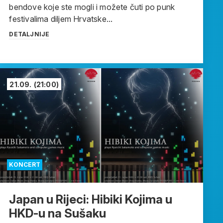
bendove koje ste mogli i možete čuti po punk
festivalima diljem Hrvatske...
DETALJNIJE
21.09.
(21:00)
KONCERT
Japan u Rijeci: Hibiki Kojima u
HKD-u na Sušaku