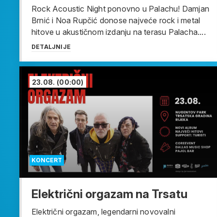
Rock Acoustic Night ponovno u Palachu! Damjan
Brnić i Noa Rupčić donose najveće rock i metal
hitove u akustičnom izdanju na terasu Palacha....
DETALJNIJE
23.08.
(00:00)
KONCERT
Električni orgazam na Trsatu
Električni orgazam, legendarni novovalni