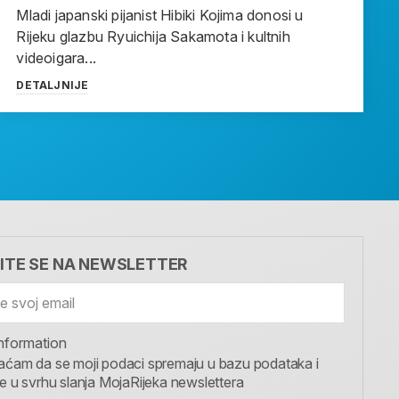
Mladi japanski pijanist Hibiki Kojima donosi u
Rijeku glazbu Ryuichija Sakamota i kultnih
videoigara...
DETALJNIJE
VITE SE NA NEWSLETTER
nformation
aćam da se moji podaci spremaju u bazu podataka i
te u svrhu slanja MojaRijeka newslettera