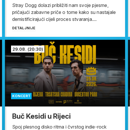
Stray Dogg dolazi približiti nam svoje pjesme,
pričajući zabavne priče o tome kako su nastajale
demistificirajući cijeli proces stvaranja....
DETALJNIJE
29.08.
(20:30)
KONCERT
Buč Kesidi u Rijeci
Spoj plesnog disko ritma i čvrstog indie-rock