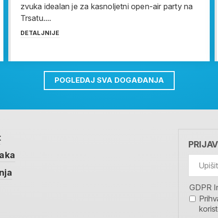
zvuka idealan je za kasnoljetni open-air party na
Trsatu....
DETALJNIJE
POGLEDAJ SVA DOGAĐANJA
t
PRIJA
taka
nja
GDPR I
Prihv
koris