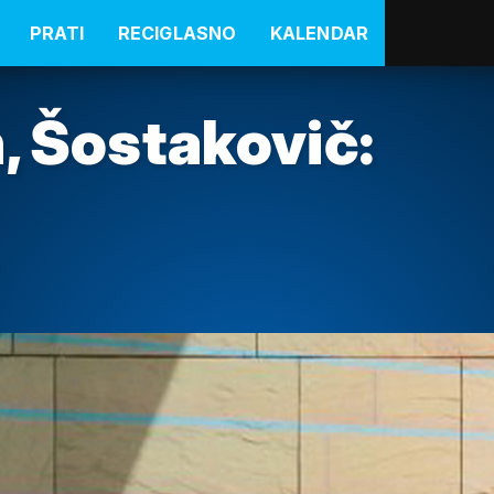
PRATI
RECIGLASNO
KALENDAR
, Šostakovič: