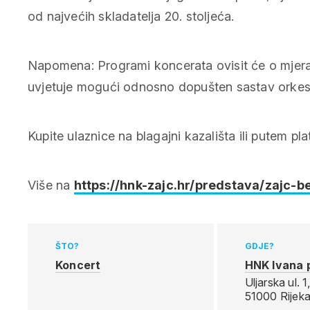
od najvećih skladatelja 20. stoljeća.
Napomena: Programi koncerata ovisit će o mjeram
uvjetuje mogući odnosno dopušten sastav orkes
Kupite ulaznice na blagajni kazališta ili putem p
Više na
https://hnk-zajc.hr/predstava/zajc-
ŠTO?
GDJE?
Koncert
HNK Ivana p
Uljarska ul. 1
51000 Rijek