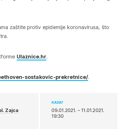
a zaštite protiv epidemije koronavirusa, što
tra.
latforme
Ulaznice.hr
.
beethoven-sostakovic-prekretnice/
.
KADA?
l. Zajca
09.01.2021. – 11.01.2021.
19:30
,
a