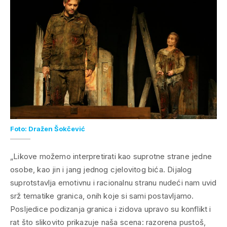
Foto: Dražen Šokčević
„
Likove možemo interpretirati kao suprotne strane jedne
osobe, kao jin i jang jednog cjelovitog bića. Dijalog
suprotstavlja emotivnu i racionalnu stranu nudeći nam uvid
srž tematike granica, onih koje si sami postavljamo.
Posljedice podizanja granica i zidova upravo su konflikt i
rat što slikovito prikazuje naša scena: razorena pustoš,