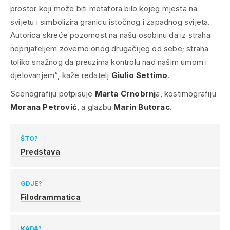
prostor koji može biti metafora bilo kojeg mjesta na
svijetu i simbolizira granicu istočnog i zapadnog svijeta.
Autorica skreće pozornost na našu osobinu da iz straha
neprijateljem zovemo onog drugačijeg od sebe; straha
toliko snažnog da preuzima kontrolu nad našim umom i
djelovanjem
“, kaže redatelj
Giulio Settimo
.
Scenografiju potpisuje
Marta Crnobrnj
a, kostimografiju
Morana Petrović
, a glazbu
Marin Butorac
.
ŠTO?
Predstava
GDJE?
Filodrammatica
KADA?