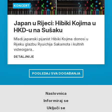
KONCERT
Japan u Rijeci: Hibiki Kojima u
HKD-u na Sušaku
Mladi japanski pijanist Hibiki Kojima donosi u
Rijeku glazbu Ryuichija Sakamota i kultnih
videoigara...
DETALJNIJE
POGLEDAJ SVA DOGAĐANJA
Naslovnica
Informiraj se
Uključi se