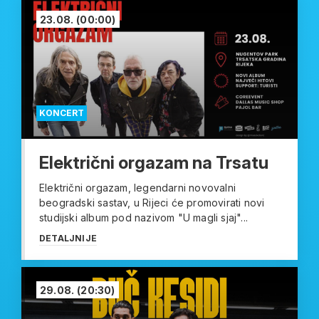
23.08.
(00:00)
KONCERT
Električni orgazam na Trsatu
Električni orgazam, legendarni novovalni
beogradski sastav, u Rijeci će promovirati novi
studijski album pod nazivom "U magli sjaj"...
DETALJNIJE
29.08.
(20:30)