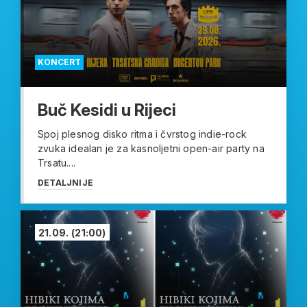
KONCERT
Buč Kesidi u Rijeci
Spoj plesnog disko ritma i čvrstog indie-rock
zvuka idealan je za kasnoljetni open-air party na
Trsatu....
DETALJNIJE
21.09.
(21:00)