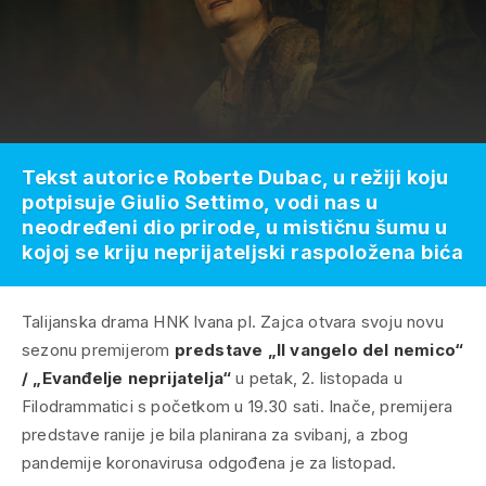
Tekst autorice Roberte Dubac, u režiji koju
potpisuje Giulio Settimo, vodi nas u
neodređeni dio prirode, u mističnu šumu u
kojoj se kriju neprijateljski raspoložena bića
Talijanska drama HNK Ivana pl. Zajca otvara svoju novu
sezonu premijerom
predstave „Il vangelo del nemico“
/ „Evanđelje neprijatelja“
u petak, 2. listopada u
Filodrammatici s početkom u 19.30 sati. Inače, premijera
predstave ranije je bila planirana za svibanj, a zbog
pandemije koronavirusa odgođena je za listopad.