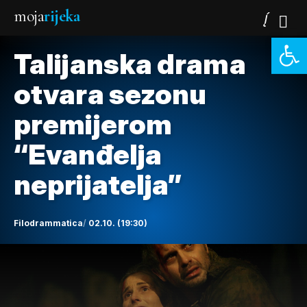
moja
rijeka
Open 
Talijanska drama
otvara sezonu
premijerom
“Evanđelja
neprijatelja”
Filodrammatica
02.10. (19:30)