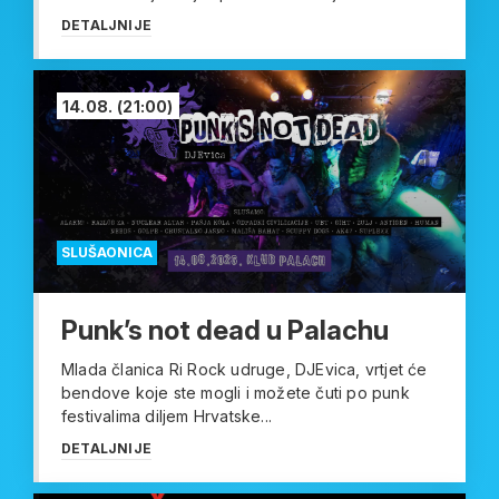
DETALJNIJE
14.08.
(21:00)
SLUŠAONICA
Punk’s not dead u Palachu
Mlada članica Ri Rock udruge, DJEvica, vrtjet će
bendove koje ste mogli i možete čuti po punk
festivalima diljem Hrvatske...
DETALJNIJE