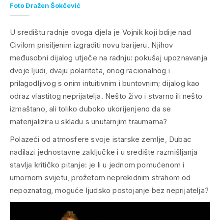
Foto Dražen Šokčević
U središtu radnje ovoga djela je Vojnik koji bdije nad
Civilom prisiljenim izgraditi novu barijeru. Njihov
međusobni dijalog utječe na radnju: pokušaj upoznavanja
dvoje ljudi, dvaju polariteta, onog racionalnog i
prilagodljivog s onim intuitivnim i buntovnim; dijalog kao
odraz vlastitog neprijatelja. Nešto živo i stvarno ili nešto
izmaštano, ali toliko duboko ukorijenjeno da se
materijalizira u skladu s unutarnjim traumama?
Polazeći od atmosfere svoje istarske zemlje, Dubac
nadilazi jednostavne zaključke i u središte razmišljanja
stavlja kritičko pitanje: je li u jednom pomućenom i
umornom svijetu, prožetom neprekidnim strahom od
nepoznatog, moguće ljudsko postojanje bez neprijatelja?