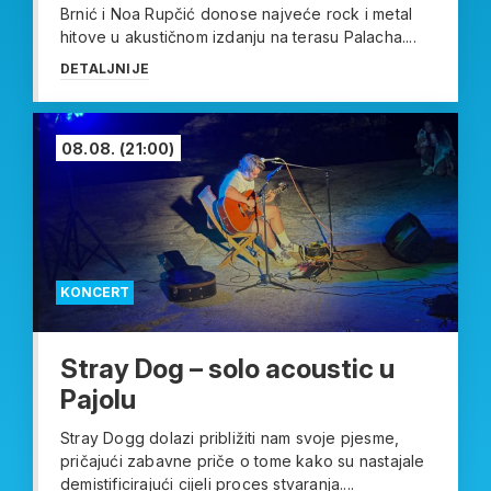
Brnić i Noa Rupčić donose najveće rock i metal
hitove u akustičnom izdanju na terasu Palacha....
DETALJNIJE
08.08.
(21:00)
KONCERT
Stray Dog – solo acoustic u
Pajolu
Stray Dogg dolazi približiti nam svoje pjesme,
pričajući zabavne priče o tome kako su nastajale
demistificirajući cijeli proces stvaranja....