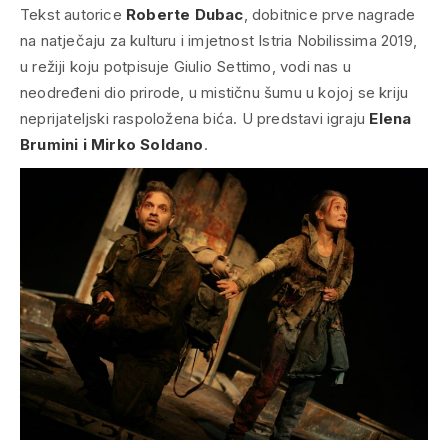
Tekst autorice
Roberte Dubac
, dobitnice prve nagrade
na natječaju za kulturu i imjetnost
Istria Nobilissima 2019,
u režiji koju potpisuje Giulio Settimo
,
vodi nas u
neodređeni dio prirode, u mističnu šumu u kojoj se kriju
neprijateljski raspoložena bića. U predstavi igraju
Elena
Brumini i Mirko Soldano
.